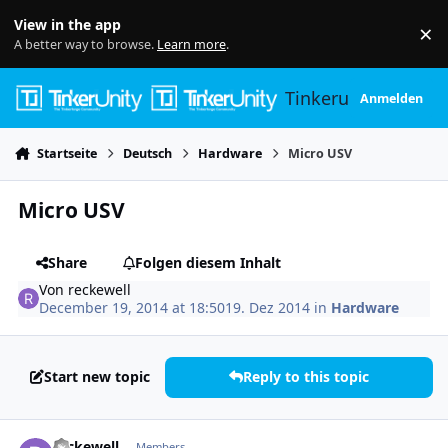
Skip to content
View in the app
×
Di
A better way to browse.
Learn more
.
Tinkerunity
Anmelden
Startseite
Deutsch
Hardware
Micro USV
Micro USV
Share
Folgen diesem Inhalt
Von
reckewell
December 19, 2014 at 18:50
19. Dez 2014
in
Hardware
Start new topic
Reply to this topic
Author stats
reckewell
Members