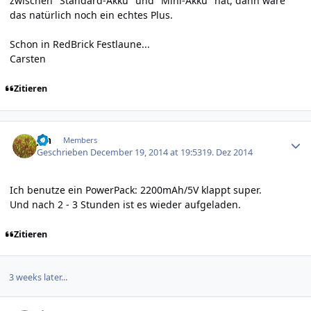
zwischen "Standard-Akku" und "Mini-Akku" hat, dann wäre
das natürlich noch ein echtes Plus.
Schon in RedBrick Festlaune...
Carsten
Zitieren
Author stats
jan
Members
Geschrieben
December 19, 2014 at 19:53
19. Dez 2014
Ich benutze ein PowerPack: 2200mAh/5V klappt super.
Und nach 2 - 3 Stunden ist es wieder aufgeladen.
Zitieren
3 weeks later...
Author stats