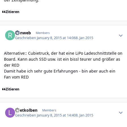
Zitieren
Author stats
reinweb
Members
Geschrieben
January 8, 2015 at 14:06
8. Jan 2015
Alternative:: Cubietruck, der hat eine LiPo Ladeschnittstelle on
Board. Kann auch SSD usw. ist ein bissl teurer und größer as
der RED
Damit habe ich sehr gute Erfahrungen - bin aber auch ein
Fan vom RED
Zitieren
Author stats
Loetkolben
Members
Geschrieben
January 8, 2015 at 14:40
8. Jan 2015