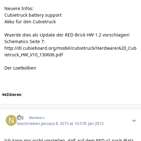
Neuere Infos:
Cubietruck battery support
Akku für den Cubietruck
Wuerde dies als Update der RED-Brick HW 1.2 vorschlagen!
Schematics Seite 7:
http://dl.cubieboard.org/model/cubietruck/Hardware/A20_Cub
ietruck_HW_V10_130606.pdf
Der Loetkolben
Zitieren
Author stats
Nic
Members
Geschrieben
January 8, 2015 at 16:57
8. Jan 2015
Ich kann mir nicht vorstellen, daß auf dem RED v1 noch Platz