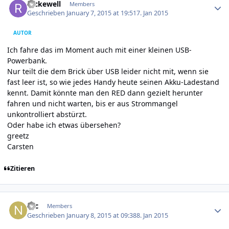
reckewell
Members
Geschrieben
January 7, 2015 at 19:51
7. Jan 2015
AUTOR
Ich fahre das im Moment auch mit einer kleinen USB-
Powerbank.
Nur teilt die dem Brick über USB leider nicht mit, wenn sie
fast leer ist, so wie jedes Handy heute seinen Akku-Ladestand
kennt. Damit könnte man den RED dann gezielt herunter
fahren und nicht warten, bis er aus Strommangel
unkontrolliert abstürzt.
Oder habe ich etwas übersehen?
greetz
Carsten
Zitieren
Author stats
Nic
Members
Geschrieben
January 8, 2015 at 09:38
8. Jan 2015