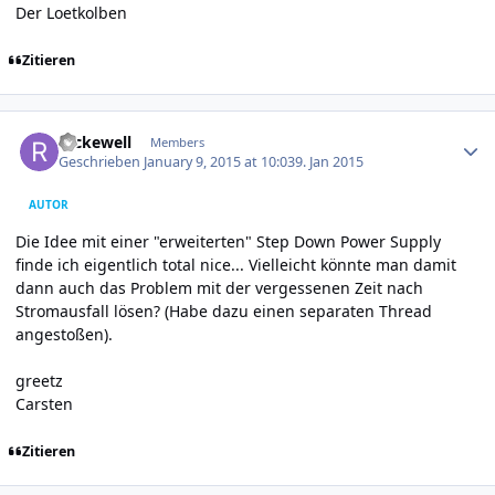
Der Loetkolben
Zitieren
Author stats
reckewell
Members
Geschrieben
January 9, 2015 at 10:03
9. Jan 2015
AUTOR
Die Idee mit einer "erweiterten" Step Down Power Supply
finde ich eigentlich total nice... Vielleicht könnte man damit
dann auch das Problem mit der vergessenen Zeit nach
Stromausfall lösen? (Habe dazu einen separaten Thread
angestoßen).
greetz
Carsten
Zitieren