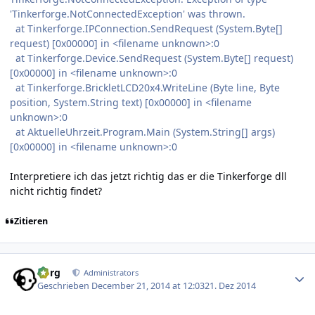
'Tinkerforge.NotConnectedException' was thrown.
at Tinkerforge.IPConnection.SendRequest (System.Byte[]
request) [0x00000] in <filename unknown>:0
at Tinkerforge.Device.SendRequest (System.Byte[] request)
[0x00000] in <filename unknown>:0
at Tinkerforge.BrickletLCD20x4.WriteLine (Byte line, Byte
position, System.String text) [0x00000] in <filename
unknown>:0
at AktuelleUhrzeit.Program.Main (System.String[] args)
[0x00000] in <filename unknown>:0
Interpretiere ich das jetzt richtig das er die Tinkerforge dll
nicht richtig findet?
Zitieren
Author stats
borg
Administrators
Geschrieben
December 21, 2014 at 12:03
21. Dez 2014