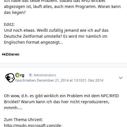
Ich habe das selbe Problem. Sobald das RFID Bricklet
abgezogen ist, läuft alles, auch mein Programm. Woran kann
das liegen?
Edit2:
Und noch etwas. Weißt zufällig jemand wie ich auf das
Deutsche Zeitformat umstelle? Es wird mir nämlich im
Englischen Format angezeigt...
Zitieren
Author stats
borg
Administrators
Geschrieben
December 21, 2014 at 13:10
21. Dez 2014
Oh wow, d.h. es gibt wirklich ein Problem mit dem NFC/RFID
Bricklet? Warum kann ich das hier nicht reproduzieren,
mmmh....
Zum Thema Uhrzeit:
http://msdn.microsoft.com/de-