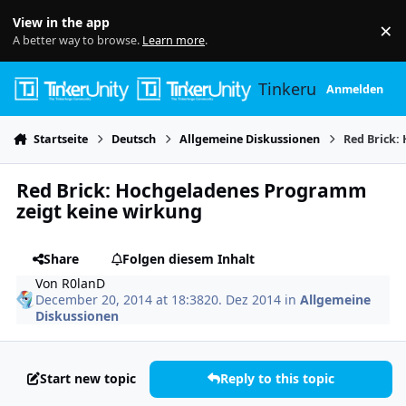
Skip to content
View in the app
×
Di
A better way to browse.
Learn more
.
Tinkerunity
Anmelden
Startseite
Deutsch
Allgemeine Diskussionen
Red Brick:
Red Brick: Hochgeladenes Programm
zeigt keine wirkung
Share
Folgen diesem Inhalt
Von
R0lanD
December 20, 2014 at 18:38
20. Dez 2014
in
Allgemeine
Diskussionen
Start new topic
Reply to this topic