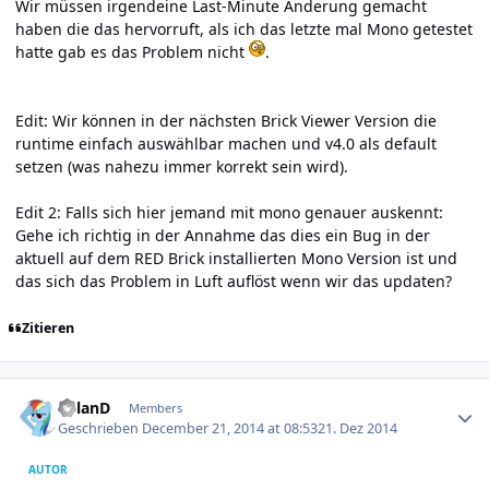
Wir müssen irgendeine Last-Minute Änderung gemacht
haben die das hervorruft, als ich das letzte mal Mono getestet
hatte gab es das Problem nicht
.
Edit: Wir können in der nächsten Brick Viewer Version die
runtime einfach auswählbar machen und v4.0 als default
setzen (was nahezu immer korrekt sein wird).
Edit 2: Falls sich hier jemand mit mono genauer auskennt:
Gehe ich richtig in der Annahme das dies ein Bug in der
aktuell auf dem RED Brick installierten Mono Version ist und
das sich das Problem in Luft auflöst wenn wir das updaten?
Zitieren
Author stats
R0lanD
Members
Geschrieben
December 21, 2014 at 08:53
21. Dez 2014
AUTOR