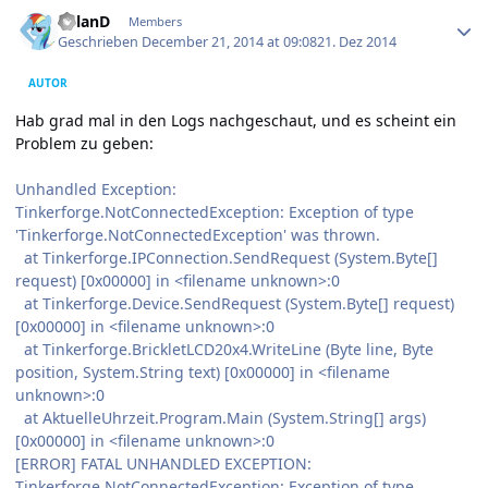
Author stats
R0lanD
Members
Geschrieben
December 21, 2014 at 09:08
21. Dez 2014
AUTOR
Hab grad mal in den Logs nachgeschaut, und es scheint ein
Problem zu geben:
Unhandled Exception:
Tinkerforge.NotConnectedException: Exception of type
'Tinkerforge.NotConnectedException' was thrown.
at Tinkerforge.IPConnection.SendRequest (System.Byte[]
request) [0x00000] in <filename unknown>:0
at Tinkerforge.Device.SendRequest (System.Byte[] request)
[0x00000] in <filename unknown>:0
at Tinkerforge.BrickletLCD20x4.WriteLine (Byte line, Byte
position, System.String text) [0x00000] in <filename
unknown>:0
at AktuelleUhrzeit.Program.Main (System.String[] args)
[0x00000] in <filename unknown>:0
[ERROR] FATAL UNHANDLED EXCEPTION:
Tinkerforge.NotConnectedException: Exception of type