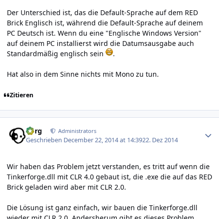
Der Unterschied ist, das die Default-Sprache auf dem RED
Brick Englisch ist, während die Default-Sprache auf deinem
PC Deutsch ist. Wenn du eine "Englische Windows Version"
auf deinem PC installierst wird die Datumsausgabe auch
Standardmäßig englisch sein
.
Hat also in dem Sinne nichts mit Mono zu tun.
Zitieren
Author stats
borg
Administrators
Geschrieben
December 22, 2014 at 14:39
22. Dez 2014
Wir haben das Problem jetzt verstanden, es tritt auf wenn die
Tinkerforge.dll mit CLR 4.0 gebaut ist, die .exe die auf das RED
Brick geladen wird aber mit CLR 2.0.
Die Lösung ist ganz einfach, wir bauen die Tinkerforge.dll
wieder mit CLR 2.0. Andersherum gibt es dieses Problem