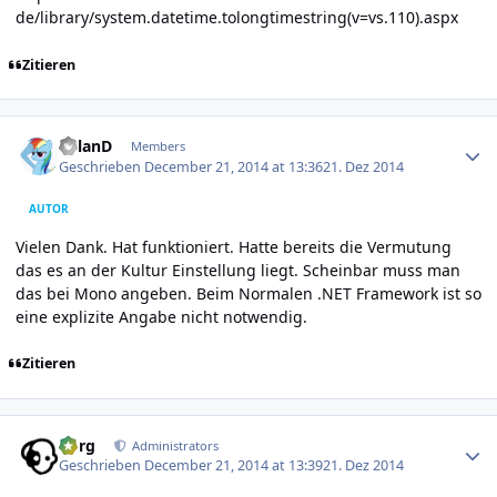
de/library/system.datetime.tolongtimestring(v=vs.110
).aspx
Zitieren
Author stats
R0lanD
Members
Geschrieben
December 21, 2014 at 13:36
21. Dez 2014
AUTOR
Vielen Dank. Hat funktioniert. Hatte bereits die Vermutung
das es an der Kultur Einstellung liegt. Scheinbar muss man
das bei Mono angeben. Beim Normalen .NET Framework ist so
eine explizite Angabe nicht notwendig.
Zitieren
Author stats
borg
Administrators
Geschrieben
December 21, 2014 at 13:39
21. Dez 2014