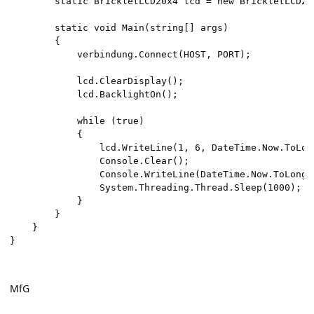
        static BrickletLCD20x4 lcd = new BrickletLCD20
        static void Main(string[] args)

        {

            verbindung.Connect(HOST, PORT);

            lcd.ClearDisplay();

            lcd.BacklightOn();

            while (true)

            {

                lcd.WriteLine(1, 6, DateTime.Now.ToLong
                Console.Clear();

                Console.WriteLine(DateTime.Now.ToLongTi
                System.Threading.Thread.Sleep(1000);

            }

        }

    }

MfG