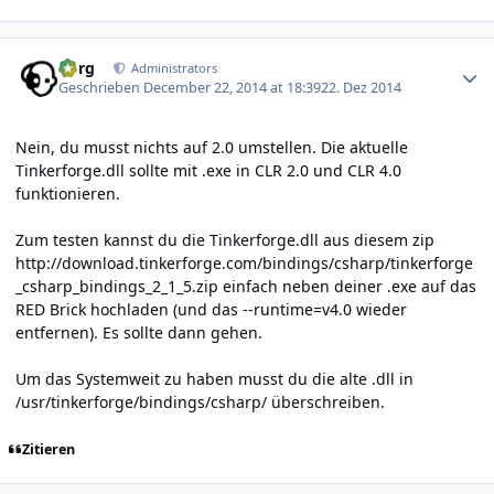
Author stats
borg
Administrators
Geschrieben
December 22, 2014 at 18:39
22. Dez 2014
Nein, du musst nichts auf 2.0 umstellen. Die aktuelle
Tinkerforge.dll sollte mit .exe in CLR 2.0 und CLR 4.0
funktionieren.
Zum testen kannst du die Tinkerforge.dll aus diesem zip
http://download.tinkerforge.com/bindings/csharp/tinkerforge
_csharp_bindings_2_1_5.zip
einfach neben deiner .exe auf das
RED Brick hochladen (und das --runtime=v4.0 wieder
entfernen). Es sollte dann gehen.
Um das Systemweit zu haben musst du die alte .dll in
/usr/tinkerforge/bindings/csharp/ überschreiben.
Zitieren