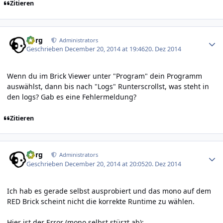
Zitieren
Author stats
borg
Administrators
Geschrieben
December 20, 2014 at 19:46
20. Dez 2014
Wenn du im Brick Viewer unter "Program" dein Programm
auswählst, dann bis nach "Logs" Runterscrollst, was steht in
den logs? Gab es eine Fehlermeldung?
Zitieren
Author stats
borg
Administrators
Geschrieben
December 20, 2014 at 20:05
20. Dez 2014
Ich hab es gerade selbst ausprobiert und das mono auf dem
RED Brick scheint nicht die korrekte Runtime zu wählen.
Hier ist der Error (mono selbst stürzt ab):