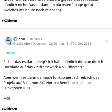
nämlich nicht. Das ist dann im nächsten Image gefixt
(welches wir heute noch releasen).
Zitieren
Author stats
R0lanD
Members
Geschrieben
December 22, 2014 at 18:17
22. Dez 2014
AUTOR
Sicher das es daran liegt? Ich habe nämlich die .exe die ich
Hochlade auf das Zielframework 4.5.1 übersetzt.
Aber wenn es dann dennoch funktioniert schreib ich das
Projekt auf Basis von 2.0. Normal Benötige ich keine
Funktionen > 2.0.
MfG
Zitieren