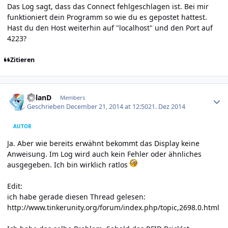
Das Log sagt, dass das Connect fehlgeschlagen ist. Bei mir
funktioniert dein Programm so wie du es gepostet hattest.
Hast du den Host weiterhin auf "localhost" und den Port auf
4223?
Zitieren
Author stats
R0lanD
Members
Geschrieben
December 21, 2014 at 12:50
21. Dez 2014
AUTOR
Ja. Aber wie bereits erwähnt bekommt das Display keine
Anweisung. Im Log wird auch kein Fehler oder ähnliches
ausgegeben. Ich bin wirklich ratlos
Edit:
ich habe gerade diesen Thread gelesen:
http://www.tinkerunity.org/forum/index.php/topic,2698.0.html