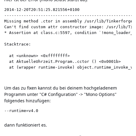
2014-12-20T20:51:25.821556+0100

------------------------------------------------------
Missing method .ctor in assembly /usr/lib/Tinkerforge.
Can't find custom attr constructor image: /usr/lib/Tin
* Assertion at class.c:5597, condition `!mono_loader_g
Stacktrace:

  at <unknown> <0xffffffff>

  at AktuelleUhrzeit.Program..cctor () <0x0001b>

Um das zu fixen kannst du bei deinem hochgeladenem
Programm unter "C# Configuration" -> "Mono Options"
folgendes hinzufügen:
--runtime=v4.0
dann funktioniert es.