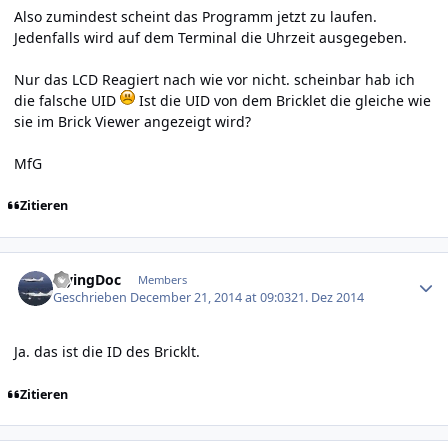
Also zumindest scheint das Programm jetzt zu laufen.
Jedenfalls wird auf dem Terminal die Uhrzeit ausgegeben.
Nur das LCD Reagiert nach wie vor nicht. scheinbar hab ich
die falsche UID
Ist die UID von dem Bricklet die gleiche wie
sie im Brick Viewer angezeigt wird?
MfG
Zitieren
Author stats
FlyingDoc
Members
Geschrieben
December 21, 2014 at 09:03
21. Dez 2014
Ja. das ist die ID des Bricklt.
Zitieren