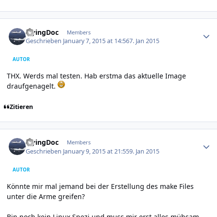
Author stats
FlyingDoc
Members
Geschrieben
January 7, 2015 at 14:56
7. Jan 2015
AUTOR
THX. Werds mal testen. Hab erstma das aktuelle Image
draufgenagelt.
Zitieren
Author stats
FlyingDoc
Members
Geschrieben
January 9, 2015 at 21:55
9. Jan 2015
AUTOR
Könnte mir mal jemand bei der Erstellung des make Files
unter die Arme greifen?
Bin noch kein Linux Spezi und muss mir erst alles mühsam