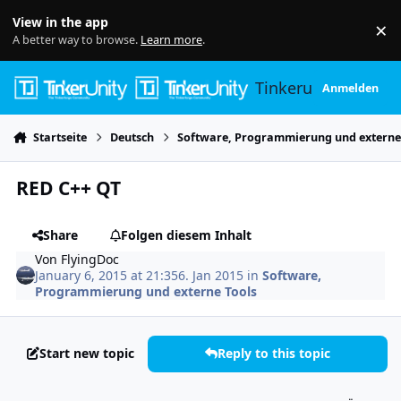
Skip to content
View in the app
×
Di
A better way to browse.
Learn more
.
Tinkerunity
Anmelden
Startseite
Deutsch
Software, Programmierung und externe
RED C++ QT
Share
Folgen diesem Inhalt
Von
FlyingDoc
January 6, 2015 at 21:35
6. Jan 2015
in
Software,
Programmierung und externe Tools
Start new topic
Reply to this topic