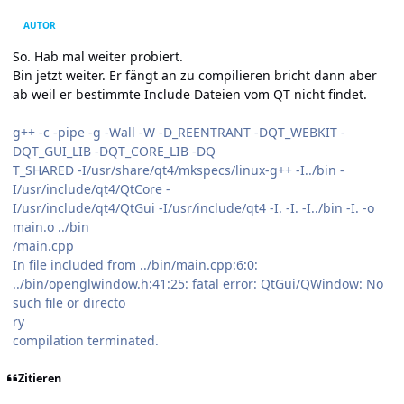
AUTOR
So. Hab mal weiter probiert.
Bin jetzt weiter. Er fängt an zu compilieren bricht dann aber
ab weil er bestimmte Include Dateien vom QT nicht findet.
g++ -c -pipe -g -Wall -W -D_REENTRANT -DQT_WEBKIT -
DQT_GUI_LIB -DQT_CORE_LIB -DQ
T_SHARED -I/usr/share/qt4/mkspecs/linux-g++ -I../bin -
I/usr/include/qt4/QtCore -
I/usr/include/qt4/QtGui -I/usr/include/qt4 -I. -I. -I../bin -I. -o
main.o ../bin
/main.cpp
In file included from ../bin/main.cpp:6:0:
../bin/openglwindow.h:41:25: fatal error: QtGui/QWindow: No
such file or directo
ry
compilation terminated.
Zitieren