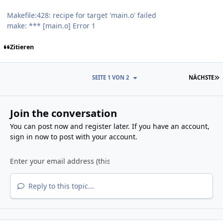
Makefile:428: recipe for target 'main.o' failed
make: *** [main.o] Error 1
Zitieren
L
SEITE 1 VON 2
NÄCHSTE
Join the conversation
You can post now and register later. If you have an account,
sign in now
to post with your account.
Reply to this topic...