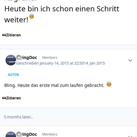
Heute bin ich schon einen Schritt
weiter!
Zitieren
Author stats
FlyingDoc
Members
Geschrieben
January 14, 2015 at 22:50
14. Jan 2015
AUTOR
Bling. Heute das erste mal zum laufen gebracht.
Zitieren
5 months later...
Author stats
FlyingDoc
Members