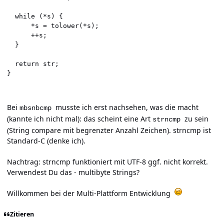
  while (*s) {

      *s = tolower(*s);

      ++s;

  }

  return str;

}
Bei
musste ich erst nachsehen, was die macht
mbsnbcmp
(kannte ich nicht mal): das scheint eine Art
zu sein
strncmp
(String compare mit begrenzter Anzahl Zeichen). strncmp ist
Standard-C (denke ich).
Nachtrag: strncmp funktioniert mit UTF-8 ggf. nicht korrekt.
Verwendest Du das - multibyte Strings?
Willkommen bei der Multi-Plattform Entwicklung
Zitieren