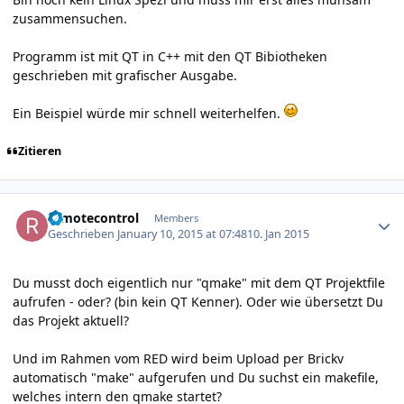
zusammensuchen.
Programm ist mit QT in C++ mit den QT Bibiotheken
geschrieben mit grafischer Ausgabe.
Ein Beispiel würde mir schnell weiterhelfen.
Zitieren
Author stats
remotecontrol
Members
Geschrieben
January 10, 2015 at 07:48
10. Jan 2015
Du musst doch eigentlich nur "qmake" mit dem QT Projektfile
aufrufen - oder? (bin kein QT Kenner). Oder wie übersetzt Du
das Projekt aktuell?
Und im Rahmen vom RED wird beim Upload per Brickv
automatisch "make" aufgerufen und Du suchst ein makefile,
welches intern den qmake startet?