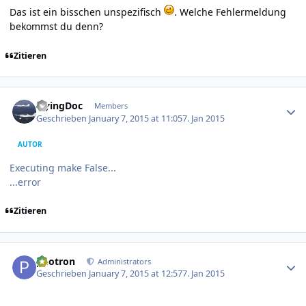
Das ist ein bisschen unspezifisch
. Welche Fehlermeldung
bekommst du denn?
Zitieren
Author stats
FlyingDoc
Members
Geschrieben
January 7, 2015 at 11:05
7. Jan 2015
AUTOR
Executing make False...
...error
Zitieren
Author stats
photron
Administrators
Geschrieben
January 7, 2015 at 12:57
7. Jan 2015