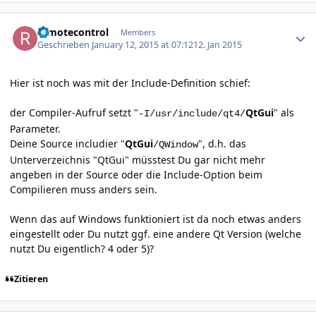
Author stats
remotecontrol
Members
Geschrieben
January 12, 2015 at 07:12
12. Jan 2015
Hier ist noch was mit der Include-Definition schief:
der Compiler-Aufruf setzt "
QtGui
" als
-I/usr/include/qt4/
Parameter.
Deine Source includier "
QtGui
", d.h. das
/QWindow
Unterverzeichnis "QtGui" müsstest Du gar nicht mehr
angeben in der Source oder die Include-Option beim
Compilieren muss anders sein.
Wenn das auf Windows funktioniert ist da noch etwas anders
eingestellt oder Du nutzt ggf. eine andere Qt Version (welche
nutzt Du eigentlich? 4 oder 5)?
Zitieren