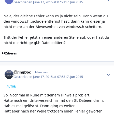
Geschrieben
June 17, 2015 at 07:21
17. Jun 2015
Naja, der gleiche Fehler kann es ja nicht sein. Denn wenn du
den windows.h Include entfernst hast, dann kann dieser ja
nicht mehr an der Abwesenheit von windows.h scheitern.
Tritt der Fehler jetzt an einer anderen Stelle auf, oder hast du
nicht die richtige gl.h Datei editiert?
Zitieren
Author stats
FlyingDoc
Members
Geschrieben
June 17, 2015 at 07:53
17. Jun 2015
AUTOR
So. Nochmal in Ruhe mit deinem Hinweis probiert.
Hatte noch ein Unterverzeichnis mit den GL Dateien drinn.
Hab es mal gelöscht. Dann ging es weiter.
Hatt aber nach ner Weile trotzdem einen Fehler geworfen.