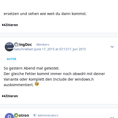
ersetzen und sehen wie weit du dann kommst.
Zitieren
Author stats
FlyingDoc
Members
Geschrieben
June 17, 2015 at 07:12
17. Jun 2015
AUTOR
So gestern Abend mal getestet.
Der gleiche Fehler kommt immer noch obwohl mit deiner
Variante oder komplett den Include der windows.h
auskommentiert.
Zitieren
Author stats
photron
Administrators