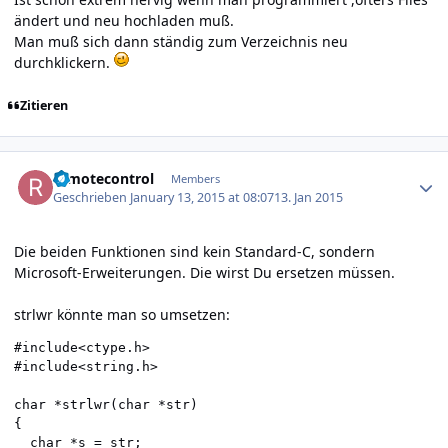
ändert und neu hochladen muß.
Man muß sich dann ständig zum Verzeichnis neu
durchklickern.
Zitieren
Author stats
remotecontrol
Members
Geschrieben
January 13, 2015 at 08:07
13. Jan 2015
Die beiden Funktionen sind kein Standard-C, sondern
Microsoft-Erweiterungen. Die wirst Du ersetzen müssen.
strlwr könnte man so umsetzen:
#include<ctype.h>

#include<string.h>

char *strlwr(char *str)

{

  char *s = str;
