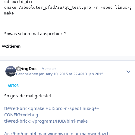
cd build_dir

qmake /absoluter_pfad/zu/qt_test.pro -r -spec linux-g++
Sowas schon mal ausprobiert?
Zitieren
Author stats
FlyingDoc
Members
Geschrieben
January 10, 2015 at 22:49
10. Jan 2015
AUTOR
So gerade mal getestet.
tf@red-brick:qmake HUD.pro -r -spec linux-g++
CONFIG+=debug
tf@red-brick:~/programs/HUD/bin$ make
/usr/bin/uic-qt4 mainwindow.ui -o ui_mainwindow.h