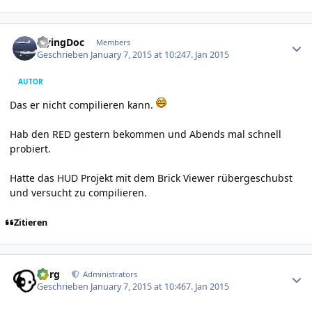
Author stats
FlyingDoc
Members
Geschrieben
January 7, 2015 at 10:24
7. Jan 2015
AUTOR
Das er nicht compilieren kann.
Hab den RED gestern bekommen und Abends mal schnell
probiert.
Hatte das HUD Projekt mit dem Brick Viewer rübergeschubst
und versucht zu compilieren.
Zitieren
Author stats
borg
Administrators
Geschrieben
January 7, 2015 at 10:46
7. Jan 2015