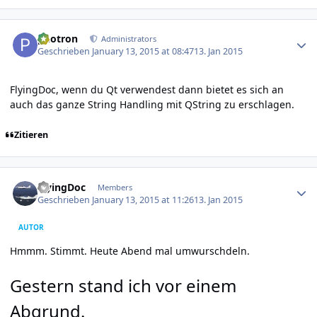
Author stats
photron
Administrators
Geschrieben
January 13, 2015 at 08:47
13. Jan 2015
FlyingDoc, wenn du Qt verwendest dann bietet es sich an
auch das ganze String Handling mit QString zu erschlagen.
Zitieren
Author stats
FlyingDoc
Members
Geschrieben
January 13, 2015 at 11:26
13. Jan 2015
AUTOR
Hmmm. Stimmt. Heute Abend mal umwurschdeln.
Gestern stand ich vor einem
Abgrund.