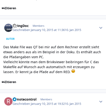
Zitieren
Author stats
FlyingDoc
Members
Geschrieben
January 10, 2015 at 11:36
10. Jan 2015
AUTOR
Das Make File was QT bei mir auf dem Rechner erstellt sieht
etwas anders aus als im Beispiel in der Doku. Es enthält auch
die Pfadangaben vom PC.
Vielleicht könnte man dem Brivkviewer beibringen für C das
Makefile auf Wunsch auch automatisch mit erzeuegen zu
lassen. Er kennt ja die Pfade auf dem RED.
Zitieren
Author stats
remotecontrol
Members
Geschrieben
January 10, 2015 at 19:32
10. Jan 2015