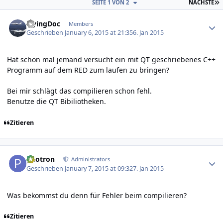
L
SEITE 1 VON 2
NÄCHSTE
Author stats
FlyingDoc
Members
Geschrieben
January 6, 2015 at 21:35
6. Jan 2015
Hat schon mal jemand versucht ein mit QT geschriebenes C++
Programm auf dem RED zum laufen zu bringen?
Bei mir schlägt das compilieren schon fehl.
Benutze die QT Bibiliotheken.
Zitieren
Author stats
photron
Administrators
Geschrieben
January 7, 2015 at 09:32
7. Jan 2015
Was bekommst du denn für Fehler beim compilieren?
Zitieren