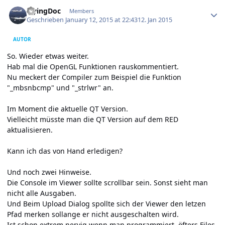
Author stats
FlyingDoc
Members
Geschrieben
January 12, 2015 at 22:43
12. Jan 2015
AUTOR
So. Wieder etwas weiter.
Hab mal die OpenGL Funktionen rauskommentiert.
Nu meckert der Compiler zum Beispiel die Funktion
"_mbsnbcmp" und "_strlwr" an.
Im Moment die aktuelle QT Version.
Vielleicht müsste man die QT Version auf dem RED
aktualisieren.
Kann ich das von Hand erledigen?
Und noch zwei Hinweise.
Die Console im Viewer sollte scrollbar sein. Sonst sieht man
nicht alle Ausgaben.
Und Beim Upload Dialog spollte sich der Viewer den letzen
Pfad merken sollange er nicht ausgeschalten wird.
Ist schon extrem nervig wenn man programmiert ,öfters Files