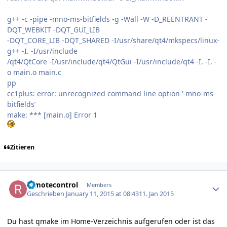
g++ -c -pipe -mno-ms-bitfields -g -Wall -W -D_REENTRANT -
DQT_WEBKIT -DQT_GUI_LIB
-DQT_CORE_LIB -DQT_SHARED -I/usr/share/qt4/mkspecs/linux-
g++ -I. -I/usr/include
/qt4/QtCore -I/usr/include/qt4/QtGui -I/usr/include/qt4 -I. -I. -
o main.o main.c
pp
cc1plus: error: unrecognized command line option ‘-mno-ms-
bitfields’
make: *** [main.o] Error 1
Zitieren
Author stats
remotecontrol
Members
Geschrieben
January 11, 2015 at 08:43
11. Jan 2015
Du hast qmake im Home-Verzeichnis aufgerufen oder ist das