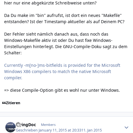
hier nur eine abgekürzte Schreibweise unten?
Da Du make im "bin" aufrufst, ist dort ein neues "Makefile"
entstanden? Ist der Timestamp aktueller als auf Deinem PC?
Der Fehler sieht nämlich danach aus, dass noch das
Windows-Makefile aktiv ist oder Du hast fixe Windows-
Einstellungen hinterlegt. Die GNU-Compile-Doku sagt zu dem
Schalter:
Currently -m[no-]ms-bitfields is provided for the Microsoft
Windows X86 compilers to match the native Microsoft
compiler.
=> diese Compile-Option gibt es wohl nur unter Windows.
Zitieren
Author stats
FlyingDoc
Members
Geschrieben
January 11, 2015 at 20:33
11. Jan 2015