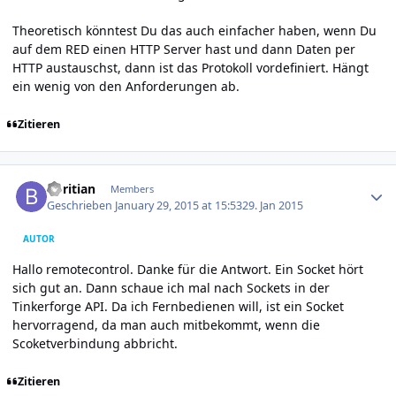
Theoretisch könntest Du das auch einfacher haben, wenn Du
auf dem RED einen HTTP Server hast und dann Daten per
HTTP austauschst, dann ist das Protokoll vordefiniert. Hängt
ein wenig von den Anforderungen ab.
Zitieren
Author stats
boritian
Members
Geschrieben
January 29, 2015 at 15:53
29. Jan 2015
AUTOR
Hallo remotecontrol. Danke für die Antwort. Ein Socket hört
sich gut an. Dann schaue ich mal nach Sockets in der
Tinkerforge API. Da ich Fernbedienen will, ist ein Socket
hervorragend, da man auch mitbekommt, wenn die
Scoketverbindung abbricht.
Zitieren