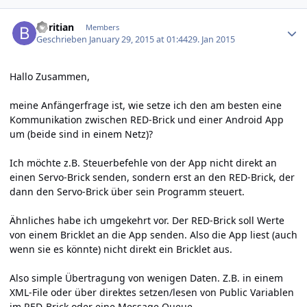
Author stats
boritian
Members
Geschrieben
January 29, 2015 at 01:44
29. Jan 2015
Hallo Zusammen,
meine Anfängerfrage ist, wie setze ich den am besten eine
Kommunikation zwischen RED-Brick und einer Android App
um (beide sind in einem Netz)?
Ich möchte z.B. Steuerbefehle von der App nicht direkt an
einen Servo-Brick senden, sondern erst an den RED-Brick, der
dann den Servo-Brick über sein Programm steuert.
Ähnliches habe ich umgekehrt vor. Der RED-Brick soll Werte
von einem Bricklet an die App senden. Also die App liest (auch
wenn sie es könnte) nicht direkt ein Bricklet aus.
Also simple Übertragung von wenigen Daten. Z.B. in einem
XML-File oder über direktes setzen/lesen von Public Variablen
im RED-Brick oder eine Message Queue... .