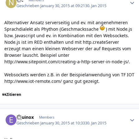
Geschrieben
January 30, 2015 at 09:21
30. Jan 2015
Alternativer Ansatz serverseitig und ev. mit angenehmeren
Sprachdialekt als Phython (Geschmackssache
) mit Node.js
bzw. Javascript und ev. in Kombination mit den Websockets.
Node.js ist im RED enthalten und mit http.createServer
erzeugt man einen kleinen Webserver der auf Requests vom
Browser lauscht. Beispiel unter
http://www.sitepoint.com/creating-a-http-server-in-node-js/
.
Websockets werden z.B. in der Beispielanwendung von TF IOT
http://www.iot-remote.com/
ganz gut gezeigt.
Zitieren
Author stats
Equinox
Members
Geschrieben
January 30, 2015 at 10:33
30. Jan 2015