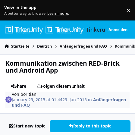
Skip to content
View in the app
×
Di
A better way to browse.
Learn more
.
Tinkerunity
Anmelden
Startseite
Deutsch
Anfängerfragen und FAQ
Kommunika
Kommunikation zwischen RED-Brick
und Android App
Share
Folgen diesem Inhalt
Von
boritian
January 29, 2015 at 01:44
29. Jan 2015
in
Anfängerfragen
und FAQ
Start new topic
Reply to this topic