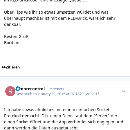
Über Tips wie ihr so etwas umsetzen würdet und was
überhaupt machbar ist mit dem RED-Brick, wäre ich sehr
dankbar.
Besten Gruß,
Boritian
Zitieren
Author stats
remotecontrol
Members
Geschrieben
January 29, 2015 at 07:18
29. Jan 2015
Ich habe sowas ähnliches mit einem einfachen Socket-
Protokoll gemacht. D.h. einen Dienst auf dem "Server" der
einen Socket öffnet und die App verbindet sich dagegen und
dann werden die Daten ausgetauscht.