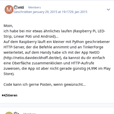
Author stats
Monti
Members
Geschrieben
January 29, 2015 at 19:17
29. Jan 2015
Moin,
ich habe bei mir etwas ähnliches laufen (Raspberry Pi, LED-
Strip, Linear Poti und Android)...
Auf dem Raspberry läuft ein kleiner mit Python geschriebener
HTTP-Server, der die Befehle annimmt und an TinkerForge
weiterleitet, auf dem Handy habe ich mit der App NetIO
(
http://netio.davideickhoff.de/de/
), da kannst du dir einfach
eine Oberfläche zusammenklicken und HTTP-Aufrufe
zuweisen, die App ist aber nicht gerade günstig (4,99€ im Play
Store).
Code kann ich gerne Posten, wenn gewünscht...
Zitieren
Author stats
Nic
Members