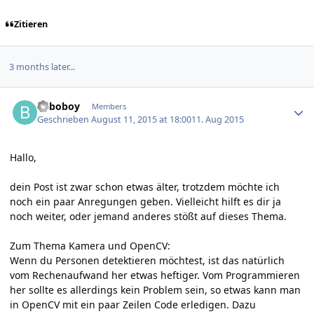
Zitieren
3 months later...
Author stats
baboboy
Members
Geschrieben
August 11, 2015 at 18:00
11. Aug 2015
Hallo,
dein Post ist zwar schon etwas älter, trotzdem möchte ich
noch ein paar Anregungen geben. Vielleicht hilft es dir ja
noch weiter, oder jemand anderes stößt auf dieses Thema.
Zum Thema Kamera und OpenCV:
Wenn du Personen detektieren möchtest, ist das natürlich
vom Rechenaufwand her etwas heftiger. Vom Programmieren
her sollte es allerdings kein Problem sein, so etwas kann man
in OpenCV mit ein paar Zeilen Code erledigen. Dazu