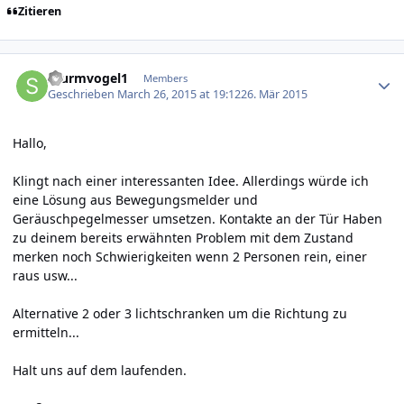
Zitieren
Author stats
Sturmvogel1
Members
Geschrieben
March 26, 2015 at 19:12
26. Mär 2015
Hallo,
Klingt nach einer interessanten Idee. Allerdings würde ich
eine Lösung aus Bewegungsmelder und
Geräuschpegelmesser umsetzen. Kontakte an der Tür Haben
zu deinem bereits erwähnten Problem mit dem Zustand
merken noch Schwierigkeiten wenn 2 Personen rein, einer
raus usw...
Alternative 2 oder 3 lichtschranken um die Richtung zu
ermitteln...
Halt uns auf dem laufenden.