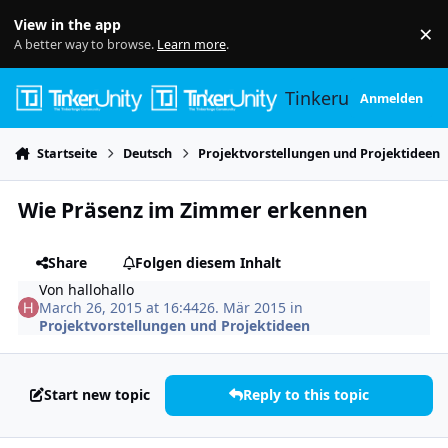
Skip to content
View in the app
×
Di
A better way to browse.
Learn more
.
Tinkerunity
Anmelden
Startseite
Deutsch
Projektvorstellungen und Projektideen
Wie Präsenz im Zimmer erkennen
Share
Folgen diesem Inhalt
Von
hallohallo
March 26, 2015 at 16:44
26. Mär 2015
in
Projektvorstellungen und Projektideen
Start new topic
Reply to this topic
Author stats