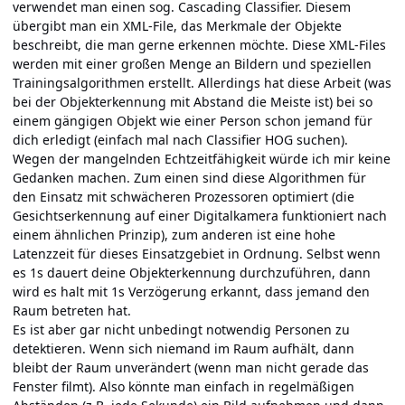
verwendet man einen sog. Cascading Classifier. Diesem
übergibt man ein XML-File, das Merkmale der Objekte
beschreibt, die man gerne erkennen möchte. Diese XML-Files
werden mit einer großen Menge an Bildern und speziellen
Trainingsalgorithmen erstellt. Allerdings hat diese Arbeit (was
bei der Objekterkennung mit Abstand die Meiste ist) bei so
einem gängigen Objekt wie einer Person schon jemand für
dich erledigt (einfach mal nach Classifier HOG suchen).
Wegen der mangelnden Echtzeitfähigkeit würde ich mir keine
Gedanken machen. Zum einen sind diese Algorithmen für
den Einsatz mit schwächeren Prozessoren optimiert (die
Gesichtserkennung auf einer Digitalkamera funktioniert nach
einem ähnlichen Prinzip), zum anderen ist eine hohe
Latenzzeit für dieses Einsatzgebiet in Ordnung. Selbst wenn
es 1s dauert deine Objekterkennung durchzuführen, dann
wird es halt mit 1s Verzögerung erkannt, dass jemand den
Raum betreten hat.
Es ist aber gar nicht unbedingt notwendig Personen zu
detektieren. Wenn sich niemand im Raum aufhält, dann
bleibt der Raum unverändert (wenn man nicht gerade das
Fenster filmt). Also könnte man einfach in regelmäßigen