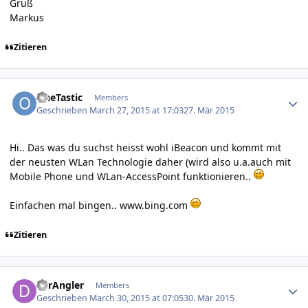
Gruß
Markus
Zitieren
Author stats
OneTastic
Members
Geschrieben
March 27, 2015 at 17:03
27. Mär 2015
Hi.. Das was du suchst heisst wohl iBeacon und kommt mit
der neusten WLan Technologie daher (wird also u.a.auch mit
Mobile Phone und WLan-AccessPoint funktionieren..
Einfachen mal bingen.. www.bing.com
Zitieren
Author stats
derAngler
Members
Geschrieben
March 30, 2015 at 07:05
30. Mär 2015