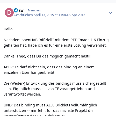
Author stats
duaw
Members
Geschrieben
April 13, 2015 at 11:04
13. Apr 2015
Hallo!
Nachdem openHAB "offiziell" mit dem RED Image 1.6 Einzug
gehalten hat, habe ich es für eine erste Lösung verwendet.
Danke, Theo, dass Du das möglich gemacht hast!!!
ABER: Es darf nicht sein, dass das binding an einem
einzelnen User hängenbleibt!!!
Die (Weiter-) Entwicklung des bindings muss sichergestellt
sein. Eigentlich muss sie von TF vorangetrieben und
verantwortet werden.
UND: Das binding muss ALLE Bricklets vollumfänglich
unterstützen -- mir fehlt für das nächste Projekt die
Unterstützung des PTC-Bricklets. :'(