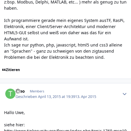
z:bsp. Modbus, Delphi, MATLAB, etc... ) mehr als genug zu tun
haben.
Ich programmiere gerade mein eigenes System ausTF, RasPi,
Elektronik, einer Client/Server-Architektur und moderner
HTML5-GUI selbst und weiß von daher was das für ein
Aufwand ist.
Ich sage nur python, php, javascript, html5 und css3 alleine
an "Sprachen" - ganz zu schweigen von den zigtausend
Problemen die bei der Elektronik zu beachten sind.
Zitieren
Author stats
theo
Members
Geschrieben
April 13, 2015 at 19:39
13. Apr 2015
Hallo Uwe,
siehe hier:
http://www.tinkerunity.org/forum/index.php/topic,1769.msg19