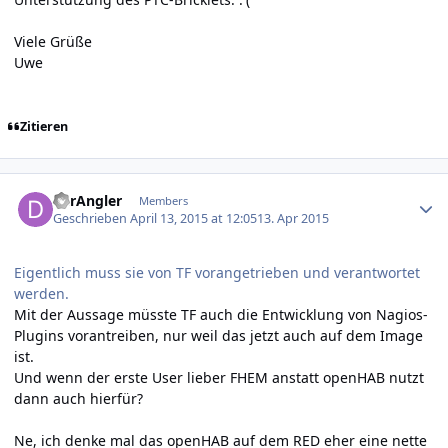
Viele Grüße
Uwe
Zitieren
Author stats
derAngler
Members
Geschrieben
April 13, 2015 at 12:05
13. Apr 2015
Eigentlich muss sie von TF vorangetrieben und verantwortet
werden.
Mit der Aussage müsste TF auch die Entwicklung von Nagios-
Plugins vorantreiben, nur weil das jetzt auch auf dem Image
ist.
Und wenn der erste User lieber FHEM anstatt openHAB nutzt
dann auch hierfür?
Ne, ich denke mal das openHAB auf dem RED eher eine nette