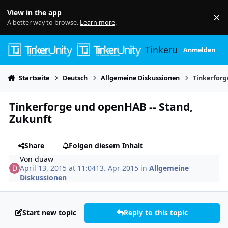
Skip to content
View in the app
×
Di
A better way to browse.
Learn more
.
Tinkerunity
Anmelden
Startseite
Deutsch
Allgemeine Diskussionen
Tinkerforg
Tinkerforge und openHAB -- Stand,
Zukunft
Share
Folgen diesem Inhalt
Von
duaw
April 13, 2015 at 11:04
13. Apr 2015
in
Allgemeine
Diskussionen
Start new topic
Reply to this topic