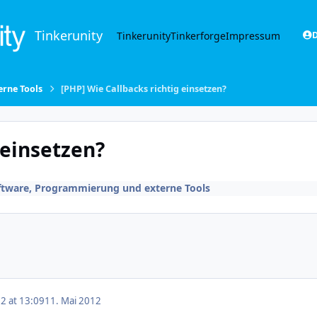
Tinkerunity
Tinkerunity
Tinkerforge
Impressum
D
rne Tools
[PHP] Wie Callbacks richtig einsetzen?
 einsetzen?
ftware, Programmierung und externe Tools
2 at 13:09
11. Mai 2012