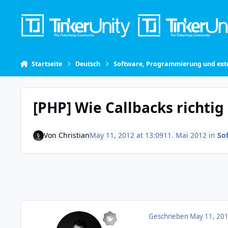
Skip to content
Startseite
Deutsch
Software, Programmierung und exte
[PHP] Wie Callbacks richtig
Von
Christian
May 11, 2012 at 13:09
11. Mai 2012
in
So
Geschrieben
May 11, 201