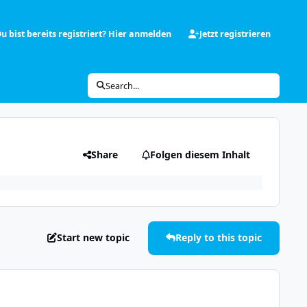
u bist bereits registriert? Hier anmelden
Jetzt registrieren
Search...
Share
Folgen diesem Inhalt
Start new topic
Reply to this topic