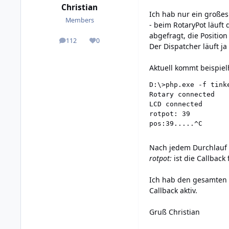
Christian
Ich hab nur ein großes
Members
- beim RotaryPot läuft
abgefragt, die Positio
112
0
posts
Reputation
Der Dispatcher läuft j
Aktuell kommt beispiel
D:\>php.exe -f tinke
Rotary connected

LCD connected

rotpot: 39

pos:39.....^C
Nach jedem Durchlauf d
rotpot:
ist die Callback
Ich hab den gesamten 
Callback aktiv.
Gruß Christian