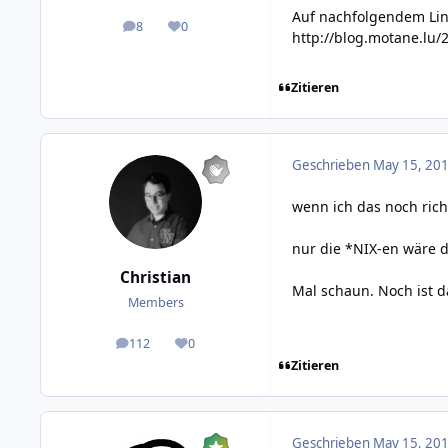
Auf nachfolgendem Link
8
0
posts
Reputation
http://blog.motane.lu/
Zitieren
Geschrieben
May 15, 201
wenn ich das noch rich
nur die *NIX-en wäre 
Christian
Mal schaun. Noch ist d
Members
112
0
posts
Reputation
Zitieren
Geschrieben
May 15, 201