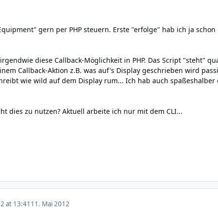
quipment" gern per PHP steuern. Erste "erfolge" hab ich ja schon 
rgendwie diese Callback-Möglichkeit in PHP. Das Script "steht" qua
inem Callback-Aktion z.B. was auf's Display geschrieben wird passie
hreibt wie wild auf dem Display rum... Ich hab auch spaßeshalber 
t dies zu nutzen? Aktuell arbeite ich nur mit dem CLI...
2 at 13:41
11. Mai 2012