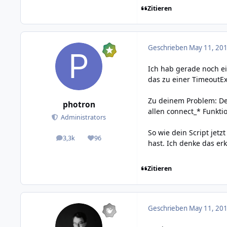
Zitieren
Geschrieben
May 11, 201
Ich hab gerade noch e
das zu einer TimeoutEx
Zu deinem Problem: Dei
photron
allen connect_* Funkt
Administrators
So wie dein Script jet
3,3k
96
posts
Reputation
hast. Ich denke das er
Zitieren
Geschrieben
May 11, 201