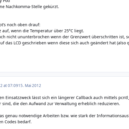
y Poti
ine Nachkomma-Stelle gekürzt.
bt’s noch oben drauf:
rz auf, wenn die Temperatur über 25°C liegt.
 auch nicht ununterbrochen wenn der Grenzwert überschritten ist, 
 auf das LCD geschrieben wenn diese sich auch geändert hat (also
2 at 07:09
15. Mai 2012
 Einsatzzweck lässt sich ein längerer Callback auch mittels pcntl_
ar sind, die den Aufwand zur Verwaltung erheblich reduzieren.
 was genau notwendige Arbeiten bzw. wie stark der Informationsau
en Codes bedarf.