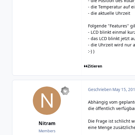
- die Position des Rotar
- die Temperatur auf e
- die aktuelle Uhrzeit
Folgende "Features" gi
- LCD blinkt einmal ku
- das LCD blinkt jetzt
- die Uhrzeit wird nur
:-) )
Zitieren
Geschrieben
May 15, 201
Abhängig vom geplanten
die öffentlich verfügb
Die Frage ist schlicht
Nitram
eine Menge zusätzlich
Members