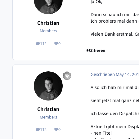
Ja Ok,
Dann schau ich mir das
Ich probiers mal dann
Christian
Members
Vielen Dank erstmal. G
112
0
posts
Reputation
Zitieren
Geschrieben
May 14, 201
Also ich hab mir mal d
sieht jetzt mal ganz ne
Christian
ich lasse den Dispatch
Members
Aktuell gibt mein Displ
112
0
posts
Reputation
- nen Titel