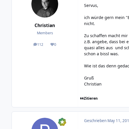
Servus,
ich würde gern mein "E
nicht.
Christian
Members
Zu schaffen macht mir i
z.B. angebe, dass bei e
112
0
posts
Reputation
quasi alles aus und sc
schon a bissl was.
Wie ist das denn gedach
Gruß
Christian
Zitieren
Geschrieben
May 11, 201