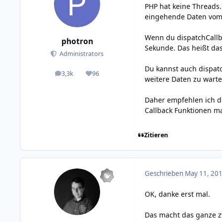
PHP hat keine Threads.
eingehende Daten vom S
Wenn du dispatchCallba
photron
Sekunde. Das heißt das 
Administrators
Du kannst auch dispat
3,3k
96
posts
Reputation
weitere Daten zu warte
Daher empfehlen ich di
Callback Funktionen m
Zitieren
Geschrieben
May 11, 201
OK, danke erst mal.
Das macht das ganze zw