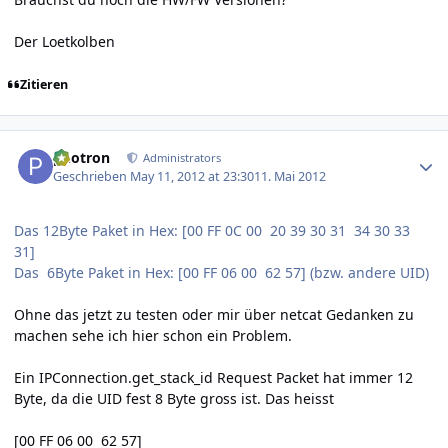
Der Loetkolben
Zitieren
Author stats
photron
Administrators
Geschrieben
May 11, 2012 at 23:30
11. Mai 2012
Das 12Byte Paket in Hex: [00 FF 0C 00 20 39 30 31 34 30 33
31]
Das 6Byte Paket in Hex: [00 FF 06 00 62 57] (bzw. andere UID)
Ohne das jetzt zu testen oder mir über netcat Gedanken zu
machen sehe ich hier schon ein Problem.
Ein IPConnection.get_stack_id Request Packet hat immer 12
Byte, da die UID fest 8 Byte gross ist. Das heisst
[00 FF 06 00 62 57]