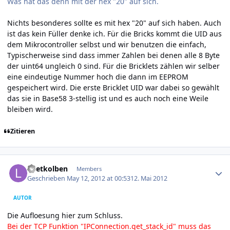
Was hat das denn mit der hex "20" auf sich.
Nichts besonderes sollte es mit hex "20" auf sich haben. Auch
ist das kein Füller denke ich. Für die Bricks kommt die UID aus
dem Mikrocontroller selbst und wir benutzen die einfach,
Typischerweise sind dass immer Zahlen bei denen alle 8 Byte
der uint64 ungleich 0 sind. Für die Bricklets zählen wir selber
eine eindeutige Nummer hoch die dann im EEPROM
gespeichert wird. Die erste Bricklet UID war dabei so gewählt
das sie in Base58 3-stellig ist und es auch noch eine Weile
bleiben wird.
Zitieren
Author stats
Loetkolben
Members
Geschrieben
May 12, 2012 at 00:53
12. Mai 2012
AUTOR
Die Aufloesung hier zum Schluss.
Bei der TCP Funktion "IPConnection.get_stack_id" muss das