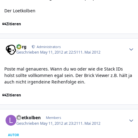
Der Loetkolben
Zitieren
Author stats
borg
Administrators
Geschrieben
May 11, 2012 at 22:51
11. Mai 2012
Poste mal genaueres. Wann du wo oder wie die Stack IDs
holst sollte vollkommen egal sein. Der Brick Viewer z.B. hält ja
auch nicht irgendeine Reihenfolge ein.
Zitieren
Author stats
Loetkolben
Members
Geschrieben
May 11, 2012 at 23:21
11. Mai 2012
AUTOR