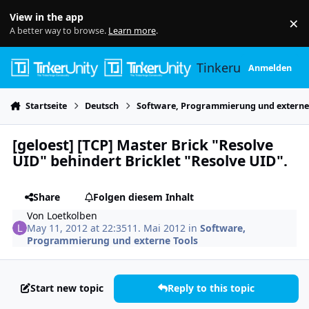
Skip to content
View in the app
×
Di
A better way to browse.
Learn more
.
Tinkerunity
Anmelden
Startseite
Deutsch
Software, Programmierung und externe
[geloest] [TCP] Master Brick "Resolve
UID" behindert Bricklet "Resolve UID".
Share
Folgen diesem Inhalt
Von
Loetkolben
May 11, 2012 at 22:35
11. Mai 2012
in
Software,
Programmierung und externe Tools
Start new topic
Reply to this topic