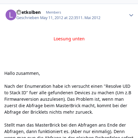
Author stats
Loetkolben
Members
Geschrieben
May 11, 2012 at 22:35
11. Mai 2012
Loesung unten
Hallo zusammen,
Nach der Enumeration habe ich versucht einen "Resolve UID
to Stack ID" fuer alle gefundenen Devices zu machen (Um z.B
Firmwareversion auszulesen). Das Problem ist, wenn man
zuerst die Abfrage beim MasterBrick macht, kommt bei der
Abfrage der Bricklets nichts mehr zurueck.
Stellt man das MasterBrick bei den Abfragen ans Ende der
Abfragen, dann funktioniert es. (Aber nur einmalig). Denn
wenn man nun die Abfrage in der gleichen Reihenfolge sofort