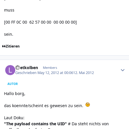
muss
[00 FF 0C 00 62 57 00 00 00 00 00 00]
sein.
Zitieren
Author stats
Loetkolben
Members
Geschrieben
May 12, 2012 at 00:06
12. Mai 2012
AUTOR
Hallo borg,
das koennte/scheint es gewesen zu sein.
Laut Doku:
"The payload contains the UID"
# Da steht nichts von