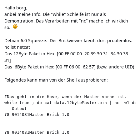
Hallo borg,
anbei meine Info. Die "while" Schleife ist nur als
Demontration. Das Verarbeiten mit "nc" mache ich wirklich
so.
Debian 6.0 Squeeze. Der Brickviewer laeuft dort problemlos.
nc ist netcat
Das 12Byte Paket in Hex: [00 FF 0C 00 20 39 30 31 34 30 33
31]
Das 6Byte Paket in Hex: [00 FF 06 00 62 57] (bzw. andere UID)
Folgendes kann man von der Shell ausprobieren:
#Das geht in die Hose, wenn der Master vorne ist.

while true ; do cat data.12byteMaster.bin | nc -w1 dea
---Output--------------------

?8 9014031Master Brick 1.0

?8 9014031Master Brick 1.0
