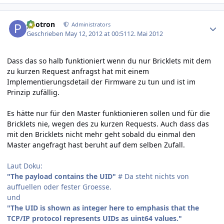
Author stats
photron
Administrators
Geschrieben
May 12, 2012 at 00:51
12. Mai 2012
Dass das so halb funktioniert wenn du nur Bricklets mit dem
zu kurzen Request anfragst hat mit einem
Implementierungsdetail der Firmware zu tun und ist im
Prinzip zufällig.
Es hätte nur für den Master funktionieren sollen und für die
Bricklets nie, wegen des zu kurzen Requests. Auch dass das
mit den Bricklets nicht mehr geht sobald du einmal den
Master angefragt hast beruht auf dem selben Zufall.
Laut Doku:
"The payload contains the UID"
# Da steht nichts von
auffuellen oder fester Groesse.
und
"The UID is shown as integer here to emphasis that the
TCP/IP protocol represents UIDs as uint64 values."