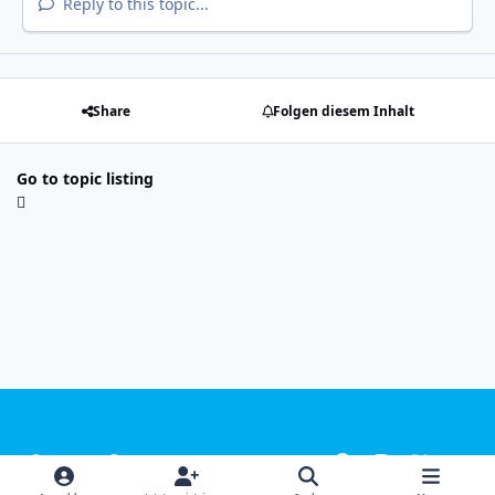
Reply to this topic...
Share
Folgen diesem Inhalt
Go to topic listing
Light Mode
Dark Mode
System Preference
f
i
x
y
a
n
o