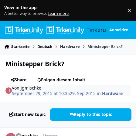
Skip to content
View in the app
×
Di
A better way to browse.
Learn more
.
Tinkerunity
Anmelden
Startseite
Deutsch
Hardware
Ministepper Brick?
Ministepper Brick?
Share
Folgen diesem Inhalt
Von
jgmischke
September 29, 2015 at 10:35
29. Sep 2015
in
Hardware
Start new topic
Reply to this topic
Author stats
jgmischke
Members