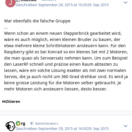
Geschrieben
September 29, 2015 at 10:35
29. Sep 2015
War ebenfalls die falsche Gruppe
...
Wenn schon an einem neuen Stepperbrick gearbeitet wird,
wäre es auch möglich, einen kleinen Bruder zu bauen, der
etwa mehrere kleine Schrittmotoren ansteuern kann. Für den
Raspberry gibt es bei Konrad so ein kleines Set mit 2 Motoren,
die man quasi als Servoersatz nehmen kann. Um zum Beispiel
den LaserRF schnell und präzise einen Raum abtasten zu
lassen, wäre ein solche Lösung exakter als mit zwei normalen
Servos, die ja auch nicht um 360 Grad drehbar sind. Es wird ja
keine grosse Leistung für die Motoren selber gebraucht. Je
mehr Motoren sich ansteuern liessen, desto besser.
Zitieren
Author stats
borg
Administrators
Geschrieben
September 29, 2015 at 16:50
29. Sep 2015