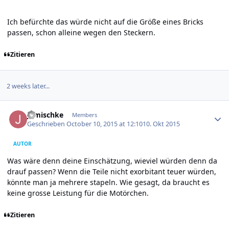
Ich befürchte das würde nicht auf die Größe eines Bricks
passen, schon alleine wegen den Steckern.
Zitieren
2 weeks later...
Author stats
jgmischke
Members
Geschrieben
October 10, 2015 at 12:10
10. Okt 2015
AUTOR
Was wäre denn deine Einschätzung, wieviel würden denn da
drauf passen? Wenn die Teile nicht exorbitant teuer würden,
könnte man ja mehrere stapeln. Wie gesagt, da braucht es
keine grosse Leistung für die Motörchen.
Zitieren