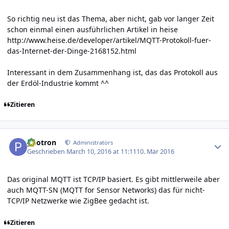
So richtig neu ist das Thema, aber nicht, gab vor langer Zeit
schon einmal einen ausführlichen Artikel in heise
http://www.heise.de/developer/artikel/MQTT-Protokoll-fuer-
das-Internet-der-Dinge-2168152.html
Interessant in dem Zusammenhang ist, das das Protokoll aus
der Erdöl-Industrie kommt ^^
Zitieren
Author stats
photron
Administrators
Geschrieben
March 10, 2016 at 11:11
10. Mär 2016
Das original MQTT ist TCP/IP basiert. Es gibt mittlerweile aber
auch MQTT-SN (MQTT for Sensor Networks) das für nicht-
TCP/IP Netzwerke wie ZigBee gedacht ist.
Zitieren