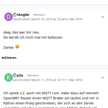
Author stats
derAngler
Members
Geschrieben
March 10, 2016 at 13:34
10. Mär 2016
okay, das war mir neu.
Da werde ich mich mal mit befassen.
Danke
Zitieren
Author stats
KeyOz
Members
Geschrieben
March 11, 2016 at 14:11
11. Mär 2016
Ich spiele z.Z. auch mit MQTT rum. Habe dazu auf meinem
OpenWRT Router einen MQTT Broker am laufen und mir in
Python einen Proxy geschrieben, der sich an den Server