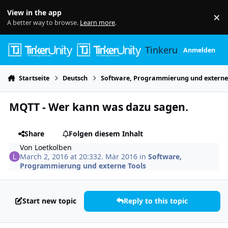
Skip to content
View in the app
×
Di
A better way to browse.
Learn more
.
Tinkerunity
Anmelden
Startseite
Deutsch
Software, Programmierung und externe
MQTT - Wer kann was dazu sagen.
Share
Folgen diesem Inhalt
Von
Loetkolben
March 2, 2016 at 20:33
2. Mär 2016
in
Software,
Programmierung und externe Tools
Start new topic
Reply to this topic
Author stats