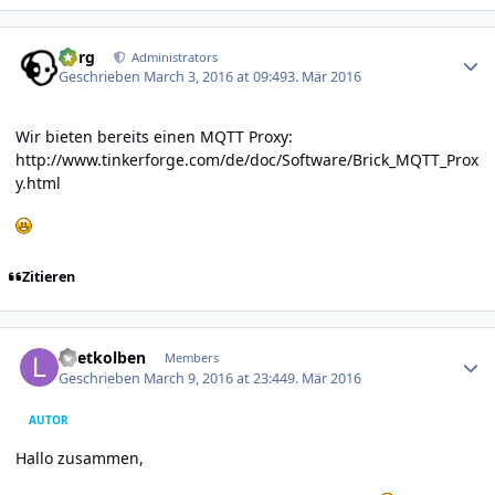
Author stats
borg
Administrators
Geschrieben
March 3, 2016 at 09:49
3. Mär 2016
Wir bieten bereits einen MQTT Proxy:
http://www.tinkerforge.com/de/doc/Software/Brick_MQTT_Prox
y.html
Zitieren
Author stats
Loetkolben
Members
Geschrieben
March 9, 2016 at 23:44
9. Mär 2016
AUTOR
Hallo zusammen,