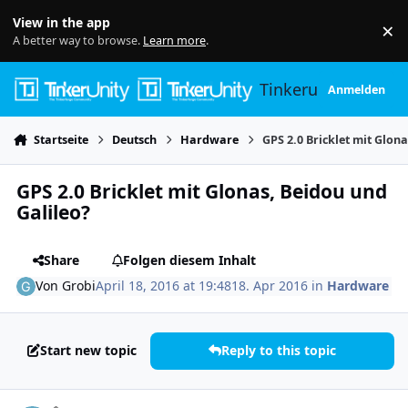
Skip to content
View in the app
×
Di
A better way to browse.
Learn more
.
Tinkerunity
Anmelden
Startseite
Deutsch
Hardware
GPS 2.0 Bricklet mit Glon
GPS 2.0 Bricklet mit Glonas, Beidou und
Galileo?
Share
Folgen diesem Inhalt
Von
Grobi
April 18, 2016 at 19:48
18. Apr 2016
in
Hardware
Start new topic
Reply to this topic
Author stats