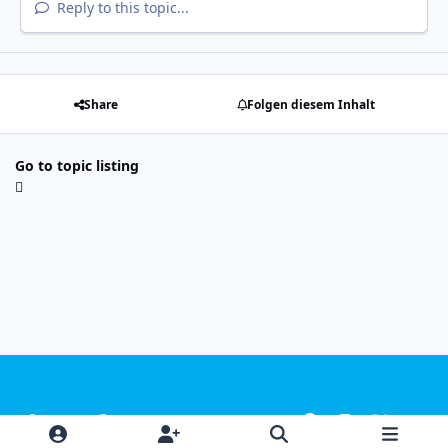
Reply to this topic...
Share
Folgen diesem Inhalt
Go to topic listing
Light Mode
Dark Mode
System Preference
f
i
x
y
a
n
o