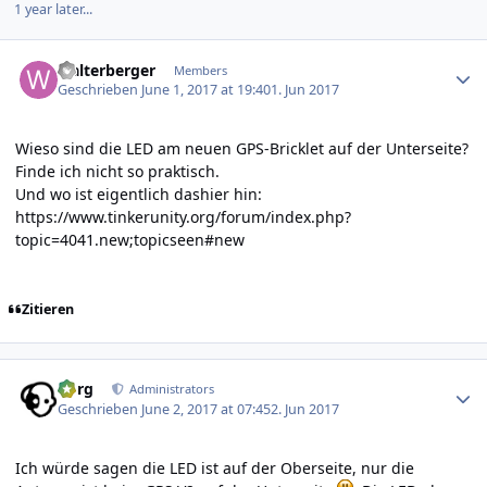
1 year later...
Author stats
walterberger
Members
Geschrieben
June 1, 2017 at 19:40
1. Jun 2017
Wieso sind die LED am neuen GPS-Bricklet auf der Unterseite?
Finde ich nicht so praktisch.
Und wo ist eigentlich dashier hin:
https://www.tinkerunity.org/forum/index.php?
topic=4041.new;topicseen#new
Zitieren
Author stats
borg
Administrators
Geschrieben
June 2, 2017 at 07:45
2. Jun 2017
Ich würde sagen die LED ist auf der Oberseite, nur die