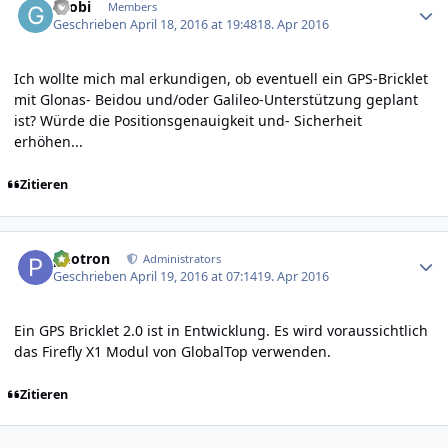
Grobi
Members
Geschrieben
April 18, 2016 at 19:48
18. Apr 2016
Ich wollte mich mal erkundigen, ob eventuell ein GPS-Bricklet
mit Glonas- Beidou und/oder Galileo-Unterstützung geplant
ist? Würde die Positionsgenauigkeit und- Sicherheit
erhöhen...
Zitieren
Author stats
photron
Administrators
Geschrieben
April 19, 2016 at 07:14
19. Apr 2016
Ein GPS Bricklet 2.0 ist in Entwicklung. Es wird voraussichtlich
das
Firefly X1 Modul von GlobalTop
verwenden.
Zitieren