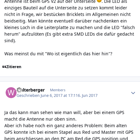
Antenne ist beim GPS V2 auf der Unterseite
. Die LED als
einziges Bauteil auf die Unterseite zu setzen kommt leider
nicht in Frage, wir bestücken Bricklets im Allgemeinen nicht
beidseitig. Man könnte eventuell darüber nachdenken ein
kleines Loch in die Leiterplatte zu machen und die LED "falsch
herum" aufzulöten (Es gibt extra SMD LEDs die dafür gedacht
sind).
Was meinst du mit "Wo ist eigentlich das hier hin"?
Zitieren
Author stats
walterberger
Members
Geschrieben
June 6, 2017 at 17:11
6. Jun 2017
Ja das kann man sehen wie man will, aber bei einem GPS
macht die Antenne nur oben sinn.
Aber ich habe noch ein ganz anderes Problem: Beim alten
GPS konnte ich bei einem Stapel aus Red und Master mit GPS
beim anschliessen an den PC am Red die GPS position und