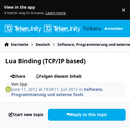
Skip to content
View in the app
×
Di
A better way to browse.
Learn more
.
Tinkerunity
Anmelden
Startseite
Deutsch
Software, Programmierung und externe
Lua Binding (TCP/IP based)
Share
Folgen diesem Inhalt
Von
lipp
June 11, 2012 at 19:06
11. Jun 2012
in
Software,
Programmierung und externe Tools
Start new topic
Reply to this topic
Author stats