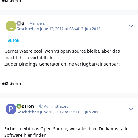
Zitieren
Author stats
lipp
Members
Geschrieben
June 12, 2012 at 08:44
12. Jun 2012
AUTOR
Gerne! Waere cool, wenn's open source bleibt, aber das
macht ihr ja vorbildlich!
Ist der Bindings Generator online verfügbar/einsehbar?
Zitieren
Author stats
photron
Administrators
Geschrieben
June 12, 2012 at 09:09
12. Jun 2012
Sicher bleibt das Open Source, wie alles hier. Du kannst alle
Software hier finden: