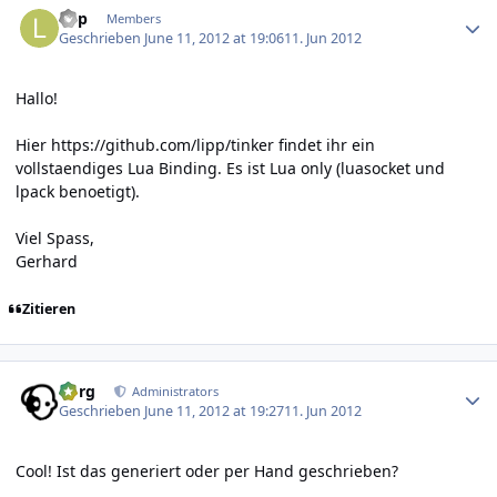
lipp
Members
Geschrieben
June 11, 2012 at 19:06
11. Jun 2012
Hallo!
Hier
https://github.com/lipp/tinker
findet ihr ein
vollstaendiges Lua Binding. Es ist Lua only (luasocket und
lpack benoetigt).
Viel Spass,
Gerhard
Zitieren
Author stats
borg
Administrators
Geschrieben
June 11, 2012 at 19:27
11. Jun 2012
Cool! Ist das generiert oder per Hand geschrieben?