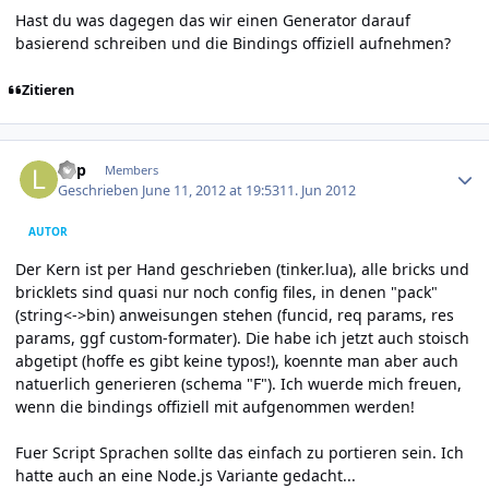
Hast du was dagegen das wir einen Generator darauf
basierend schreiben und die Bindings offiziell aufnehmen?
Zitieren
Author stats
lipp
Members
Geschrieben
June 11, 2012 at 19:53
11. Jun 2012
AUTOR
Der Kern ist per Hand geschrieben (tinker.lua), alle bricks und
bricklets sind quasi nur noch config files, in denen "pack"
(string<->bin) anweisungen stehen (funcid, req params, res
params, ggf custom-formater). Die habe ich jetzt auch stoisch
abgetipt (hoffe es gibt keine typos!), koennte man aber auch
natuerlich generieren (schema "F"). Ich wuerde mich freuen,
wenn die bindings offiziell mit aufgenommen werden!
Fuer Script Sprachen sollte das einfach zu portieren sein. Ich
hatte auch an eine Node.js Variante gedacht...