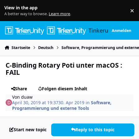
Skip to content
View in the app
×
Di
A better way to browse.
Learn more
.
Tinkerunity
Anmelden
Startseite
Deutsch
Software, Programmierung und externe
C-Binding Rotary Poti unter macOS :
FAIL
Share
Folgen diesem Inhalt
Von
duaw
April 30, 2019 at 19:37
30. Apr 2019
in
Software,
Programmierung und externe Tools
Start new topic
Reply to this topic