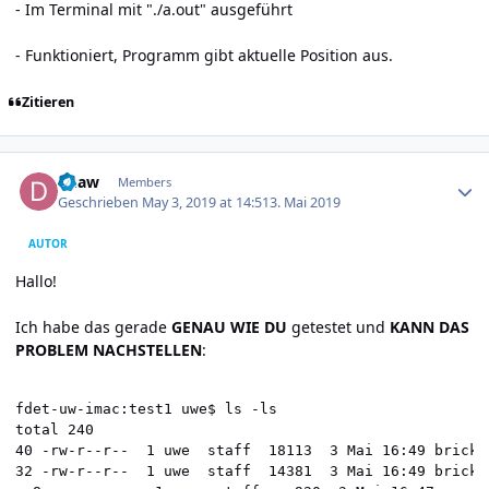
- Im Terminal mit "./a.out" ausgeführt
- Funktioniert, Programm gibt aktuelle Position aus.
Zitieren
Author stats
duaw
Members
Geschrieben
May 3, 2019 at 14:51
3. Mai 2019
AUTOR
Hallo!
Ich habe das gerade
GENAU WIE DU
getestet und
KANN DAS
PROBLEM NACHSTELLEN
:
fdet-uw-imac:test1 uwe$ ls -ls

total 240

40 -rw-r--r--  1 uwe  staff  18113  3 Mai 16:49 brickle
32 -rw-r--r--  1 uwe  staff  14381  3 Mai 16:49 brickle