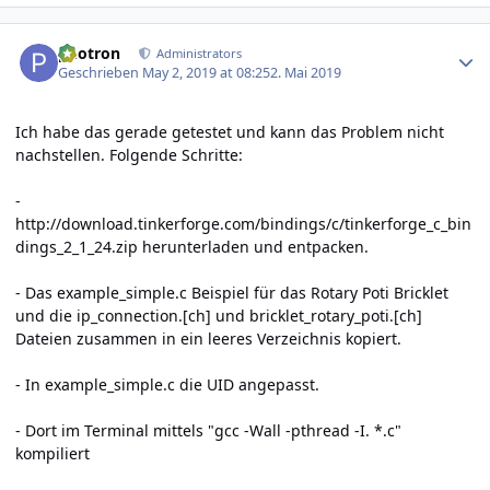
Author stats
photron
Administrators
Geschrieben
May 2, 2019 at 08:25
2. Mai 2019
Ich habe das gerade getestet und kann das Problem nicht
nachstellen. Folgende Schritte:
-
http://download.tinkerforge.com/bindings/c/tinkerforge_c_bin
dings_2_1_24.zip
herunterladen und entpacken.
- Das example_simple.c Beispiel für das Rotary Poti Bricklet
und die ip_connection.[ch] und bricklet_rotary_poti.[ch]
Dateien zusammen in ein leeres Verzeichnis kopiert.
- In example_simple.c die UID angepasst.
- Dort im Terminal mittels "gcc -Wall -pthread -I. *.c"
kompiliert