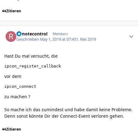
Zitieren
Author stats
remotecontrol
Members
Geschrieben
May 1, 2019 at 07:45
1. Mai 2019
Hast Du mal versucht, die
ipcon_register_callback
vor dem
ipcon_connect
zu machen ?
So mache ich das zumindest und habe damit keine Probleme.
Denn sonst könnte Dir der Connect-Event verloren gehen.
Zitieren