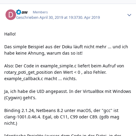
Author stats
duaw
Members
Geschrieben
April 30, 2019 at 19:37
30. Apr 2019
Hallo!
Das simple Beispiel aus der Doku läuft nicht mehr ... und ich
habe keine Ahnung, warum das so ist!
Also: Der Code in example_simple.c liefert beim Aufruf von
rotary_poti_get_position den Wert < 0 , also Fehler.
example_callback.c macht ... nichts.
Ja, ich habe die UID angepasst. In der VirtualBox mit Windows
(Cygwin) geht's.
Binding 2.1.24, Netbeans 8.2 unter macOS, der "gcc" ist
clang-1001.0.46.4. Egal, ob C11, C99 oder C89. (gdb mag
nicht.)
Identische Projekte (ausser dem Code in der Datei, in der