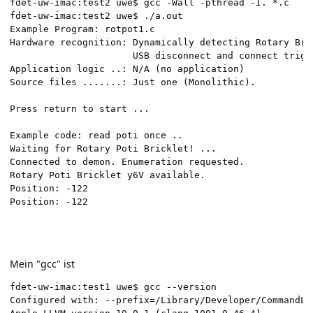
fdet-uw-imac:test2 uwe$ gcc -Wall -pthread -I. *.c

fdet-uw-imac:test2 uwe$ ./a.out 

Example Program: rotpot1.c

Hardware recognition: Dynamically detecting Rotary Bric
                      USB disconnect and connect trigge
Application logic ..: N/A (no application)

Source files .......: Just one (Monolithic).

Press return to start ... 

Example code: read poti once ..

Waiting for Rotary Poti Bricklet! ... 

Connected to demon. Enumeration requested.

Rotary Poti Bricklet y6V available.

Position: -122

Position: -122 
Mein "gcc" ist
fdet-uw-imac:test1 uwe$ gcc --version

Configured with: --prefix=/Library/Developer/CommandLi