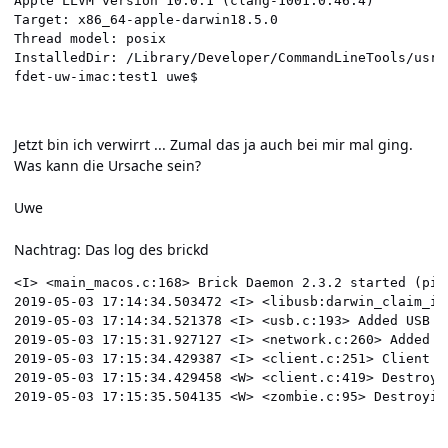
Apple LLVM version 10.0.1 (clang-1001.0.46.4)

Target: x86_64-apple-darwin18.5.0

Thread model: posix

InstalledDir: /Library/Developer/CommandLineTools/usr/b
Jetzt bin ich verwirrt ... Zumal das ja auch bei mir mal ging.
Was kann die Ursache sein?
Uwe
Nachtrag: Das log des brickd
<I> <main_macos.c:168> Brick Daemon 2.3.2 started (pid
2019-05-03 17:14:34.503472 <I> <libusb:darwin_claim_in
2019-05-03 17:14:34.521378 <I> <usb.c:193> Added USB d
2019-05-03 17:15:31.927127 <I> <network.c:260> Added n
2019-05-03 17:15:34.429387 <I> <client.c:251> Client (
2019-05-03 17:15:34.429458 <W> <client.c:419> Destroyi
2019-05-03 17:15:35.504135 <W> <zombie.c:95> Destroyin