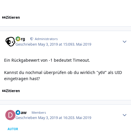
Zitieren
Author stats
borg
Administrators
Geschrieben
May 3, 2019 at 15:09
3. Mai 2019
Ein Rückgabewert von -1 bedeutet Timeout.
Kannst du nochmal überprüfen ob du wirklich "y6V" als UID
eingetragen hast?
Zitieren
Author stats
duaw
Members
Geschrieben
May 3, 2019 at 16:20
3. Mai 2019
AUTOR