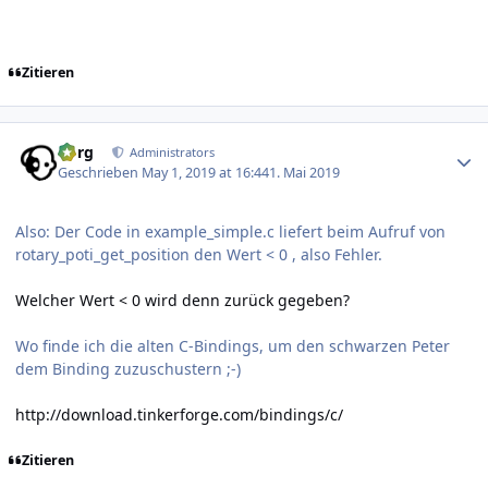
Zitieren
Author stats
borg
Administrators
Geschrieben
May 1, 2019 at 16:44
1. Mai 2019
Also: Der Code in example_simple.c liefert beim Aufruf von
rotary_poti_get_position den Wert < 0 , also Fehler.
Welcher Wert < 0 wird denn zurück gegeben?
Wo finde ich die alten C-Bindings, um den schwarzen Peter
dem Binding zuzuschustern ;-)
http://download.tinkerforge.com/bindings/c/
Zitieren