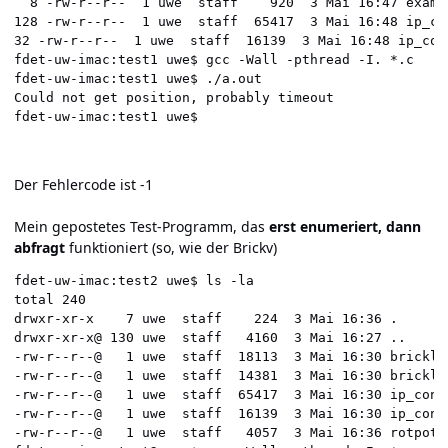
  8 -rw-r--r--  1 uwe  staff    920  3 Mai 16:47 exampl
128 -rw-r--r--  1 uwe  staff  65417  3 Mai 16:48 ip_con
32 -rw-r--r--  1 uwe  staff  16139  3 Mai 16:48 ip_conn
fdet-uw-imac:test1 uwe$ gcc -Wall -pthread -I. *.c

fdet-uw-imac:test1 uwe$ ./a.out 

Could not get position, probably timeout

Der Fehlercode ist -1
Mein gepostetes Test-Programm, das
erst enumeriert, dann
abfragt
funktioniert (so, wie der Brickv)
fdet-uw-imac:test2 uwe$ ls -la

total 240

drwxr-xr-x    7 uwe  staff    224  3 Mai 16:36 .

drwxr-xr-x@ 130 uwe  staff   4160  3 Mai 16:27 ..

-rw-r--r--@   1 uwe  staff  18113  3 Mai 16:30 bricklet
-rw-r--r--@   1 uwe  staff  14381  3 Mai 16:30 bricklet
-rw-r--r--@   1 uwe  staff  65417  3 Mai 16:30 ip_conne
-rw-r--r--@   1 uwe  staff  16139  3 Mai 16:30 ip_conne
-rw-r--r--@   1 uwe  staff   4057  3 Mai 16:36 rotpot1.