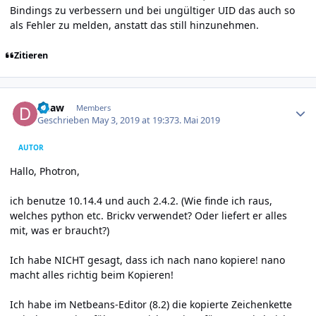
Bindings zu verbessern und bei ungültiger UID das auch so
als Fehler zu melden, anstatt das still hinzunehmen.
Zitieren
Author stats
duaw
Members
Geschrieben
May 3, 2019 at 19:37
3. Mai 2019
AUTOR
Hallo, Photron,
ich benutze 10.14.4 und auch 2.4.2. (Wie finde ich raus,
welches python etc. Brickv verwendet? Oder liefert er alles
mit, was er braucht?)
Ich habe NICHT gesagt, dass ich nach nano kopiere! nano
macht alles richtig beim Kopieren!
Ich habe im Netbeans-Editor (8.2) die kopierte Zeichenkette