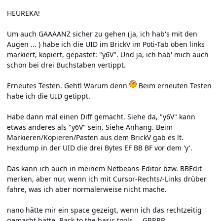
HEUREKA!
Um auch GAAAANZ sicher zu gehen (ja, ich hab's mit den
Augen ... ) habe ich die UID im BrickV im Poti-Tab oben links
markiert, kopiert, gepastet: "y6V". Und ja, ich hab' mich auch
schon bei drei Buchstaben vertippt.
Erneutes Testen. Geht! Warum denn
Beim erneuten Testen
habe ich die UID getippt.
Habe dann mal einen Diff gemacht. Siehe da, "y6V" kann
etwas anderes als "y6V" sein. Siehe Anhang. Beim
Markieren/Kopieren/Pasten aus dem BrickV gab es lt.
Hexdump in der UID die drei Bytes EF BB BF vor dem 'y'.
Das kann ich auch in meinem Netbeans-Editor bzw. BBEdit
merken, aber nur, wenn ich mit Cursor-Rechts/-Links drüber
fahre, was ich aber normalerweise nicht mache.
nano hätte mir ein space gezeigt, wenn ich das rechtzeitig
gemacht hätte. Back to the basic tools ... GRRRR