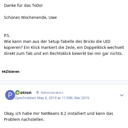
Danke für das ToDo!
Schönes Wochenende, Uwe
P.S.
Wie kann man aus der Setup-Tabelle des Brickv die UID
kopieren? Ein Klick markiert die Zeile, ein Doppelklick wechselt
direkt zum Tab und ein Rechtsklick bewirkt bei mir gar nichts.
Zitieren
Author stats
photron
Administrators
Geschrieben
May 6, 2019 at 11:59
6. Mai 2019
Okay, ich habe mir NetBeans 8.2 installiert und kann das
Problem nachstellen.