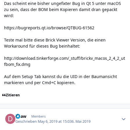
Das scheint eine bisher ungefixter Bug in Qt 5 unter macOS
zu sein, dass der BOM beim Kopieren damit dran gepackt
wird:
https://bugreports.qt.io/browse/QTBUG-61562
Teste mal bitte diese Brick Viewer Version, die einen
Workaround für dieses Bug beinhaltet:
http://download.tinkerforge.com/_stuff/brickv_macos_2_4_2_ut
fbom_fix.dmg
Auf dem Setup Tab kannst du die UID in der Baumansicht
markieren und per Cmd+C kopieren.
Zitieren
Author stats
duaw
Members
Geschrieben
May 6, 2019 at 15:03
6. Mai 2019