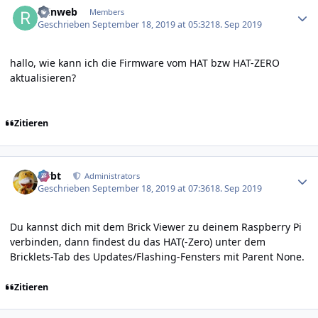
reinweb
Members
Geschrieben
September 18, 2019 at 05:32
18. Sep 2019
hallo, wie kann ich die Firmware vom HAT bzw HAT-ZERO
aktualisieren?
Zitieren
Author stats
rtrbt
Administrators
Geschrieben
September 18, 2019 at 07:36
18. Sep 2019
Du kannst dich mit dem Brick Viewer zu deinem Raspberry Pi
verbinden, dann findest du das HAT(-Zero) unter dem
Bricklets-Tab des Updates/Flashing-Fensters mit Parent None.
Zitieren