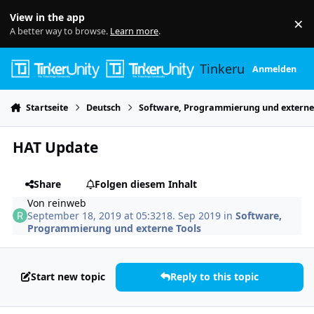
Skip to content
View in the app
×
Di
A better way to browse.
Learn more
.
Tinkerunity
Anmelden
Startseite
Deutsch
Software, Programmierung und externe
HAT Update
Share
Folgen diesem Inhalt
Von
reinweb
September 18, 2019 at 05:32
18. Sep 2019
in
Software,
Programmierung und externe Tools
Start new topic
Reply to this topic
Author stats