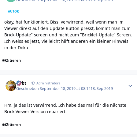
AUTOR
okay, hat funktioniert. Bissl verwirrend, weil wenn man im
Viewer direkt auf den Update Button presst, kommt man zum
Brick-Update" screen und nicht zum "Bricklet-Update" Screen.
Ich weiss es jetzt, vielleicht hilft anderen ein kleiner Hinweis
in der Doku
Zitieren
Author stats
rtrbt
Administrators
Geschrieben
September 18, 2019 at 08:14
18. Sep 2019
Hm, ja das ist verwirrend. Ich habe das mal für die nächste
Brick Viewer Version repariert.
Zitieren