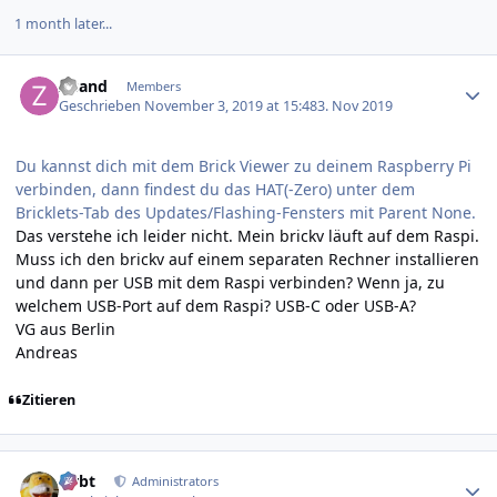
1 month later...
Author stats
zisand
Members
Geschrieben
November 3, 2019 at 15:48
3. Nov 2019
Du kannst dich mit dem Brick Viewer zu deinem Raspberry Pi
verbinden, dann findest du das HAT(-Zero) unter dem
Bricklets-Tab des Updates/Flashing-Fensters mit Parent None.
Das verstehe ich leider nicht. Mein brickv läuft auf dem Raspi.
Muss ich den brickv auf einem separaten Rechner installieren
und dann per USB mit dem Raspi verbinden? Wenn ja, zu
welchem USB-Port auf dem Raspi? USB-C oder USB-A?
VG aus Berlin
Andreas
Zitieren
Author stats
rtrbt
Administrators