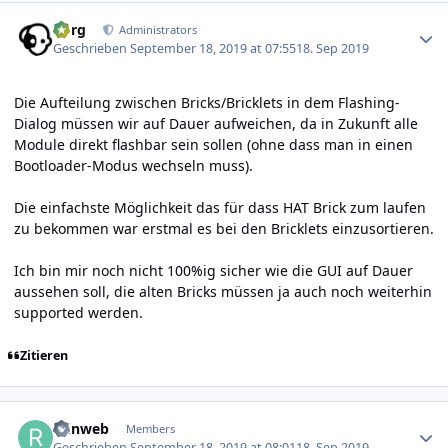
Author stats
borg
Administrators
Geschrieben
September 18, 2019 at 07:55
18. Sep 2019
Die Aufteilung zwischen Bricks/Bricklets in dem Flashing-
Dialog müssen wir auf Dauer aufweichen, da in Zukunft alle
Module direkt flashbar sein sollen (ohne dass man in einen
Bootloader-Modus wechseln muss).
Die einfachste Möglichkeit das für dass HAT Brick zum laufen
zu bekommen war erstmal es bei den Bricklets einzusortieren.
Ich bin mir noch nicht 100%ig sicher wie die GUI auf Dauer
aussehen soll, die alten Bricks müssen ja auch noch weiterhin
supported werden.
Zitieren
Author stats
reinweb
Members
Geschrieben
September 18, 2019 at 08:01
18. Sep 2019