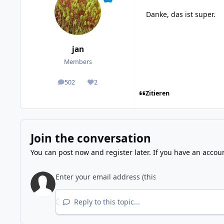
Danke, das ist super.
jan
Members
502
2
posts
Reputation
Zitieren
Join the conversation
You can post now and register later. If you have an accou
Reply to this topic...