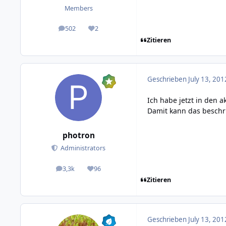
Members
502
2
posts
Reputation
Zitieren
Geschrieben
July 13, 201
Ich habe jetzt in den a
Damit kann das beschr
photron
Administrators
3,3k
96
posts
Reputation
Zitieren
Geschrieben
July 13, 201