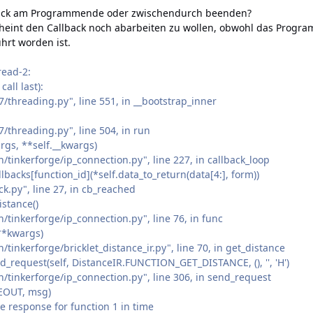
lback am Programmende oder zwischendurch beenden?
heint den Callback noch abarbeiten zu wollen, obwohl das Prog
hrt worden ist.
read-2:
all last):
7/threading.py", line 551, in __bootstrap_inner
7/threading.py", line 504, in run
rgs, **self.__kwargs)
tinkerforge/ip_connection.py", line 227, in callback_loop
acks[function_id](*self.data_to_return(data[4:], form))
ck.py", line 27, in cb_reached
stance()
/tinkerforge/ip_connection.py", line 76, in func
**kwargs)
tinkerforge/bricklet_distance_ir.py", line 70, in get_distance
_request(self, DistanceIR.FUNCTION_GET_DISTANCE, (), '', 'H')
/tinkerforge/ip_connection.py", line 306, in send_request
EOUT, msg)
ve response for function 1 in time