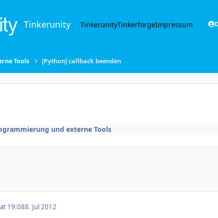
Tinkerunity
Tinkerunity
Tinkerforge
Impressum
D
rne Tools
[Python] callback beenden
rogrammierung und externe Tools
 at 19:08
8. Jul 2012