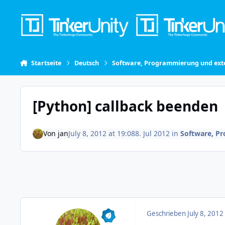
Skip to content
Startseite
Deutsch
Software, Programmierung und exte
[Python] callback beenden
Von
jan
July 8, 2012 at 19:08
8. Jul 2012
in
Software, P
Geschrieben
July 8, 2012