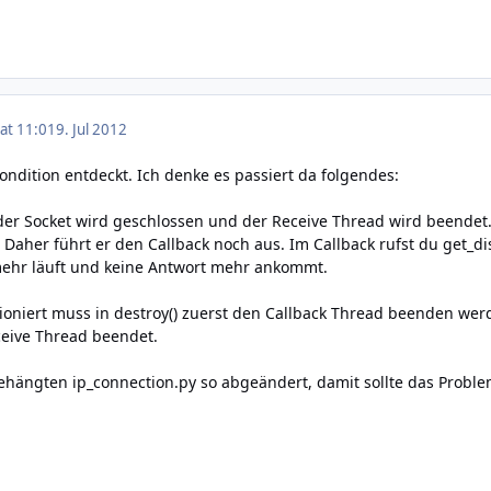
 at 11:01
9. Jul 2012
ondition entdeckt. Ich denke es passiert da folgendes:
, der Socket wird geschlossen und der Receive Thread wird beendet.
. Daher führt er den Callback noch aus. Im Callback rufst du get_d
mehr läuft und keine Antwort mehr ankommt.
tioniert muss in destroy() zuerst den Callback Thread beenden we
ceive Thread beendet.
ehängten ip_connection.py so abgeändert, damit sollte das Proble