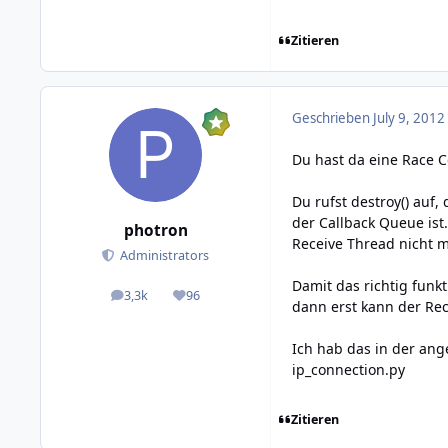
Zitieren
Geschrieben
July 9, 2012
Du hast da eine Race C
Du rufst destroy() auf
der Callback Queue ist
photron
Receive Thread nicht 
Administrators
Damit das richtig funk
3,3k
96
posts
Reputation
dann erst kann der Re
Ich hab das in der ang
ip_connection.py
Zitieren