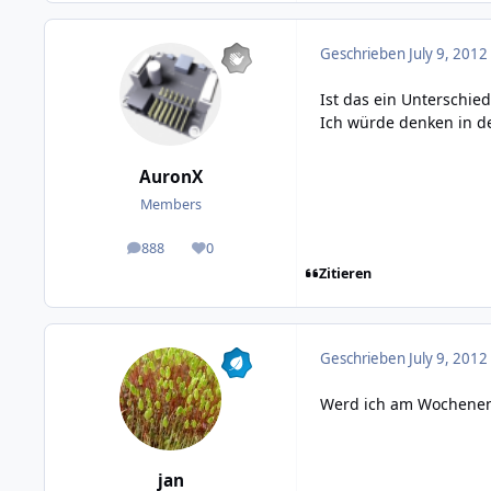
Geschrieben
July 9, 2012
Ist das ein Unterschie
Ich würde denken in de
AuronX
Members
888
0
posts
Reputation
Zitieren
Geschrieben
July 9, 2012
Werd ich am Wochenen
jan