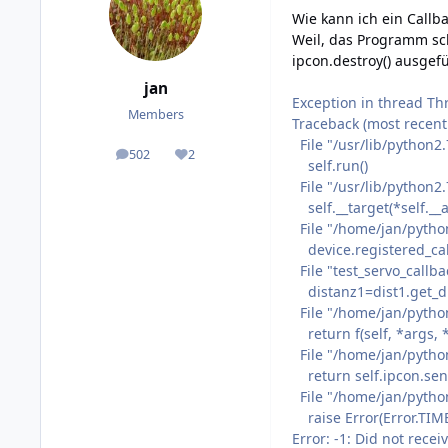
Wie kann ich ein Cal
Weil, das Programm sc
ipcon.destroy() ausgefü
jan
Exception in thread Th
Members
Traceback (most recent c
File "/usr/lib/python2.
502
2
posts
Reputation
self.run()
File "/usr/lib/python2.
self.__target(*self.__a
File "/home/jan/python/
device.registered_callb
File "test_servo_callba
distanz1=dist1.get_di
File "/home/jan/python
return f(self, *args, 
File "/home/jan/python/
return self.ipcon.send
File "/home/jan/python
raise Error(Error.TIM
Error: -1: Did not recei