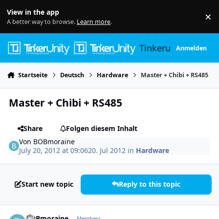
Skip to content
View in the app
×
Di
A better way to browse.
Learn more
.
Tinkerunity
Anmelden
Startseite
Deutsch
Hardware
Master + Chibi + RS485
Master + Chibi + RS485
Share
Folgen diesem Inhalt
Von
BOBmoraine
July 20, 2012 at 09:06
20. Jul 2012
in
Hardware
Start new topic
Reply to this topic
Author stats
BOBmoraine
Members