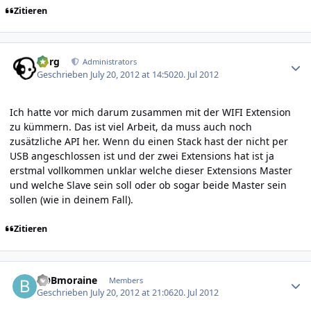
Zitieren
Author stats
borg
Administrators
Geschrieben
July 20, 2012 at 14:50
20. Jul 2012
Ich hatte vor mich darum zusammen mit der WIFI Extension
zu kümmern. Das ist viel Arbeit, da muss auch noch
zusätzliche API her. Wenn du einen Stack hast der nicht per
USB angeschlossen ist und der zwei Extensions hat ist ja
erstmal vollkommen unklar welche dieser Extensions Master
und welche Slave sein soll oder ob sogar beide Master sein
sollen (wie in deinem Fall).
Zitieren
Author stats
BOBmoraine
Members
Geschrieben
July 20, 2012 at 21:06
20. Jul 2012