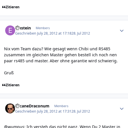
Zitieren
Author stats
Einstein
Members
Geschrieben
July 28, 2012 at 17:18
28. Jul 2012
Nix vom Team dazu? Wie gesagt wenn Chibi und RS485
zusammen im gleichen Master gehen bestell ich noch nen
paar rs485 und master. Aber ohne garantie wird schwierig.
Gruß
Zitieren
Author stats
ArcaneDraconum
Members
Geschrieben
July 28, 2012 at 17:31
28. Jul 2012
@wumpus: Ich versteh das nicht ganz. Wenn Du 2 Master in