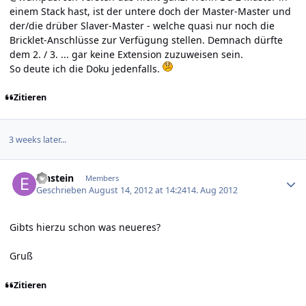
einem Stack hast, ist der untere doch der Master-Master und
der/die drüber Slaver-Master - welche quasi nur noch die
Bricklet-Anschlüsse zur Verfügung stellen. Demnach dürfte
dem 2. / 3. ... gar keine Extension zuzuweisen sein.
So deute ich die Doku jedenfalls.
Zitieren
3 weeks later...
Author stats
Einstein
Members
Geschrieben
August 14, 2012 at 14:24
14. Aug 2012
Gibts hierzu schon was neueres?
Gruß
Zitieren