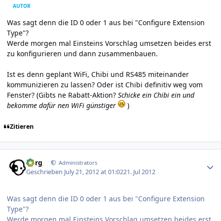
AUTOR
Was sagt denn die ID 0 oder 1 aus bei "Configure Extension
Type"?
Werde morgen mal Einsteins Vorschlag umsetzen beides erst
zu konfigurieren und dann zusammenbauen.
Ist es denn geplant WiFi, Chibi und RS485 miteinander
kommunizieren zu lassen? Oder ist Chibi definitiv weg vom
Fenster? (Gibts ne Rabatt-Aktion?
Schicke ein Chibi ein und
bekomme dafür nen WiFi günstiger
)
Zitieren
Author stats
borg
Administrators
Geschrieben
July 21, 2012 at 01:02
21. Jul 2012
Was sagt denn die ID 0 oder 1 aus bei "Configure Extension
Type"?
Werde morgen mal Einsteins Vorschlag umsetzen beides erst