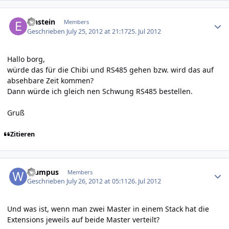
Author stats
Einstein
Members
Geschrieben
July 25, 2012 at 21:17
25. Jul 2012
Hallo borg,
würde das für die Chibi und RS485 gehen bzw. wird das auf
absehbare Zeit kommen?
Dann würde ich gleich nen Schwung RS485 bestellen.
Gruß
Zitieren
Author stats
Wumpus
Members
Geschrieben
July 26, 2012 at 05:11
26. Jul 2012
Und was ist, wenn man zwei Master in einem Stack hat die
Extensions jeweils auf beide Master verteilt?