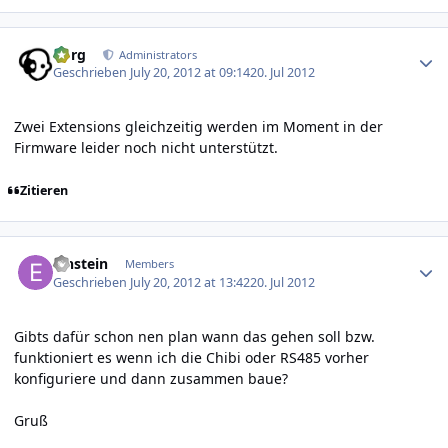
Author stats
borg
Administrators
Geschrieben
July 20, 2012 at 09:14
20. Jul 2012
Zwei Extensions gleichzeitig werden im Moment in der
Firmware leider noch nicht unterstützt.
Zitieren
Author stats
Einstein
Members
Geschrieben
July 20, 2012 at 13:42
20. Jul 2012
Gibts dafür schon nen plan wann das gehen soll bzw.
funktioniert es wenn ich die Chibi oder RS485 vorher
konfiguriere und dann zusammen baue?
Gruß