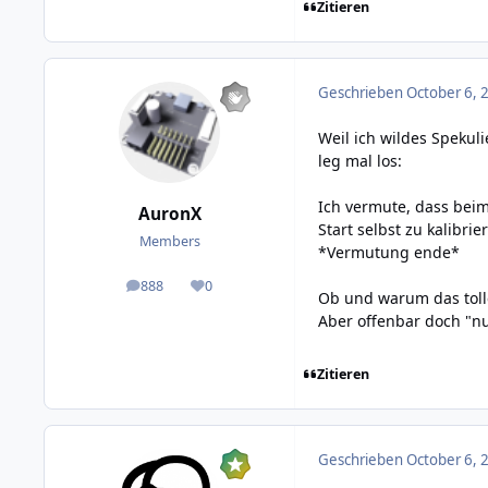
Zitieren
Geschrieben
October 6, 
Weil ich wildes Spekul
leg mal los:
Ich vermute, dass beim
AuronX
Start selbst zu kalibrie
Members
*Vermutung ende*
888
0
posts
Reputation
Ob und warum das toller
Aber offenbar doch "nu
Zitieren
Geschrieben
October 6, 