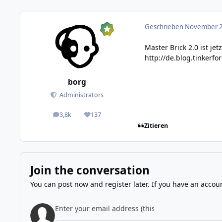
Geschrieben
November 2
Master Brick 2.0 ist jet
http://de.blog.tinkerf
borg
Administrators
3,8k
137
posts
Reputation
Zitieren
Join the conversation
You can post now and register later. If you have an accou