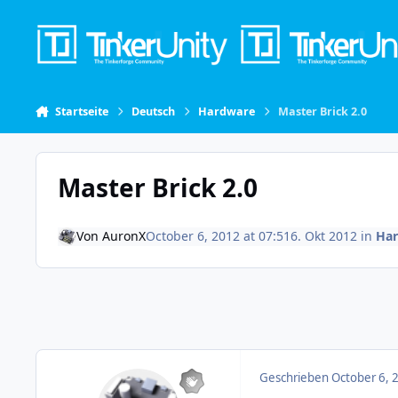
Skip to content
Startseite
Deutsch
Hardware
Master Brick 2.0
Master Brick 2.0
Von
AuronX
October 6, 2012 at 07:51
6. Okt 2012
in
Ha
Geschrieben
October 6, 