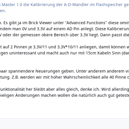
 Master 1.0 die Kalibrierung der A-D-Wandler im Flashspeicher g
ren.
h. Es gibt ja im Brick Viewer unter "Advanced Functions" diese om
t indem man 0V und 3.3V auf einem AD Pin anlegt. Diese Kalibrieru
V oder der gemessen obere Bereich über 3.3V liegt. Dann passt die
at auf 2 Pinnen je 3.3V/11 und 3.3V*10/11 anliegen, damit können w
gen uninteressant und macht auch nur mit 15cm Kabeln Sinn (dar
 paar spannendere Neuerungen geben. Unter anderem anderem vie
ung. Z.B. werden wir mit hoher Wahrscheinlichkeit alle 40 Pinne 
unktionalität her bleibt aber alles gleich, denke ich. Wird allerd
pieligen Änderungen machen wollen die natürlich auch gut geteste