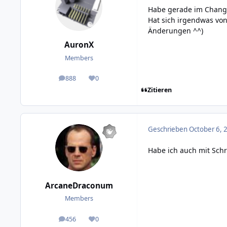
Habe gerade im Chang
Hat sich irgendwas von
Änderungen ^^)
AuronX
Members
888
0
posts
Reputation
Zitieren
Geschrieben
October 6, 
Habe ich auch mit Schr
ArcaneDraconum
Members
456
0
posts
Reputation