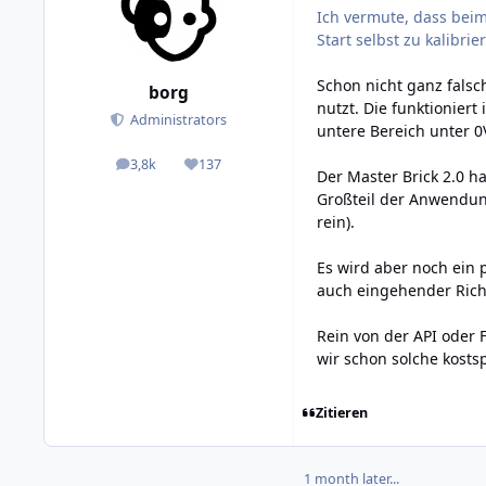
Ich vermute, dass beim
Start selbst zu kalibrie
Schon nicht ganz falsc
borg
nutzt. Die funktionier
Administrators
untere Bereich unter 0
3,8k
137
posts
Reputation
Der Master Brick 2.0 h
Großteil der Anwendun
rein).
Es wird aber noch ein
auch eingehender Richt
Rein von der API oder F
wir schon solche kosts
Zitieren
1 month later...