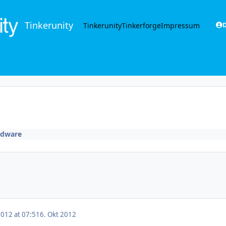
Tinkerunity
Tinkerunity
Tinkerforge
Impressum
D
rdware
2012 at 07:51
6. Okt 2012