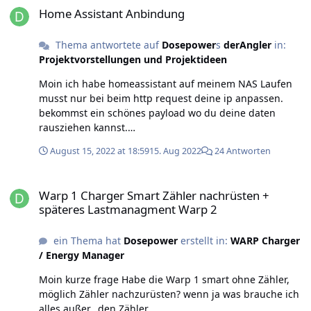
Home Assistant Anbindung
Thema antwortete auf
Dosepower
s
derAngler
in:
Projektvorstellungen und Projektideen
Moin ich habe homeassistant auf meinem NAS Laufen
musst nur bei beim http request deine ip anpassen.
bekommst ein schönes payload wo du deine daten
rausziehen kannst.
[{"id":"3072e780023c9660","type":"inject","z":"d7a5456d.
August 15, 2022 at 18:59
15. Aug 2022
24 Antworten
669e78","name":"","props":[{"p":"payload"},
{"p":"topic","vt":"str"}],"repeat":"20","crontab":"","once":f
Warp 1 Charger Smart Zähler nachrüsten + späteres Lastmanagm
alse,"onceDelay":0.1,"topic":"","payload":"","payloadTyp
Warp 1 Charger Smart Zähler nachrüsten +
e":"date","x":330,"y":880,"wires":
späteres Lastmanagment Warp 2
[["69de9a27d2fc4d31"]]},
{"id":"69de9a27d2fc4d31","type":"http
ein Thema hat
Dosepower
erstellt in:
WARP Charger
request","z":"d7a5456d.669e78","name":"","method":"GE
/ Energy Manager
T","ret":"txt","paytoqs":"ignore","url":"http://192.168.178
.24/evse/state","tls":"","persist":false,"proxy":"","insecur
Moin kurze frage Habe die Warp 1 smart ohne Zähler,
eHTTPParser":false,"authType":"","senderr":false,"heade
möglich Zähler nachzurüsten? wenn ja was brauche ich
rs":[],"x":530,"y":880,"wires":[["752dc485127bb318"]]},
alles außer.. den Zähler