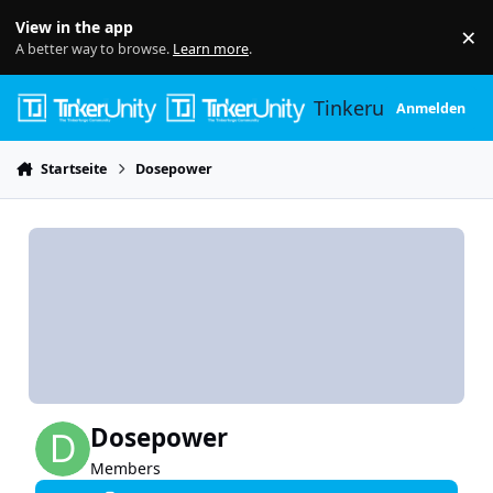
Skip to content
View in the app
×
Di
A better way to browse.
Learn more
.
Tinkerunity
Anmelden
Startseite
Dosepower
Dosepower
Members