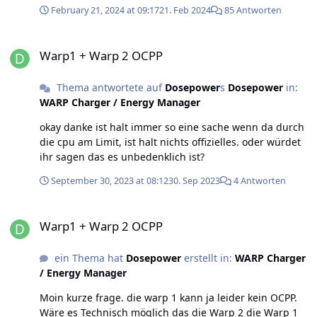
February 21, 2024 at 09:17
21. Feb 2024
85 Antworten
Warp1 + Warp 2 OCPP
Warp1 + Warp 2 OCPP
Thema antwortete auf
Dosepower
s
Dosepower
in:
WARP Charger / Energy Manager
okay danke ist halt immer so eine sache wenn da durch
die cpu am Limit, ist halt nichts offizielles. oder würdet
ihr sagen das es unbedenklich ist?
September 30, 2023 at 08:12
30. Sep 2023
4 Antworten
Warp1 + Warp 2 OCPP
Warp1 + Warp 2 OCPP
ein Thema hat
Dosepower
erstellt in:
WARP Charger
/ Energy Manager
Moin kurze frage. die warp 1 kann ja leider kein OCPP.
Wäre es Technisch möglich das die Warp 2 die Warp 1