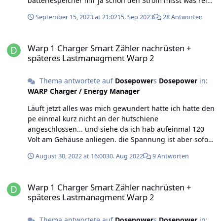
batteriespeicher mir ja schon den Strom misst was rein
und rausgeht.
September 15, 2023 at 21:02
15. Sep 2023
28 Antworten
Warp 1 Charger Smart Zähler nachrüsten + späteres Lastmanagm
Warp 1 Charger Smart Zähler nachrüsten +
späteres Lastmanagment Warp 2
Thema antwortete auf
Dosepower
s
Dosepower
in:
WARP Charger / Energy Manager
Läuft jetzt alles was mich gewundert hatte ich hatte den
pe einmal kurz nicht an der hutschiene
angeschlossen... und siehe da ich hab aufeinmal 120
Volt am Gehäuse anliegen. die Spannung ist aber sofort
eingebrochen sobald ich am Duspol durch geschaltet
August 30, 2022 at 16:00
30. Aug 2022
9 Antworten
hab. mit angeschlossen pe war aber alles wieder in
ordnung. Fi ist hat auch nicht ausgelöst.
Warp 1 Charger Smart Zähler nachrüsten + späteres Lastmanagm
Warp 1 Charger Smart Zähler nachrüsten +
späteres Lastmanagment Warp 2
Thema antwortete auf
Dosepower
s
Dosepower
in: