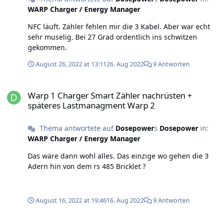
WARP Charger / Energy Manager
NFC läuft. Zähler fehlen mir die 3 Kabel. Aber war echt
sehr muselig. Bei 27 Grad ordentlich ins schwitzen
gekommen.
August 26, 2022 at 13:11
26. Aug 2022
9 Antworten
Warp 1 Charger Smart Zähler nachrüsten + späteres Lastmanagm
Warp 1 Charger Smart Zähler nachrüsten +
späteres Lastmanagment Warp 2
Thema antwortete auf
Dosepower
s
Dosepower
in:
WARP Charger / Energy Manager
Das wäre dann wohl alles. Das einzige wo gehen die 3
Adern hin von dem rs 485 Bricklet ?
August 16, 2022 at 19:46
16. Aug 2022
9 Antworten
Home Assistant Anbindung