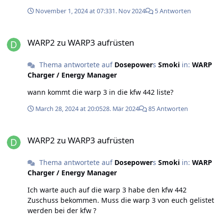
ist sofort auf pausiert. Liegt es daran das evcc noch auf
November 1, 2024 at 07:33
1. Nov 2024
5 Antworten
pv steht ? gibt es die Möglichkeit occp Vorang zu geben
damit der Ladevorgang aufjedfall startet ?
WARP2 zu WARP3 aufrüsten
WARP2 zu WARP3 aufrüsten
Thema antwortete auf
Dosepower
s
Smoki
in:
WARP
Charger / Energy Manager
wann kommt die warp 3 in die kfw 442 liste?
March 28, 2024 at 20:05
28. Mär 2024
85 Antworten
WARP2 zu WARP3 aufrüsten
WARP2 zu WARP3 aufrüsten
Thema antwortete auf
Dosepower
s
Smoki
in:
WARP
Charger / Energy Manager
Ich warte auch auf die warp 3 habe den kfw 442
Zuschuss bekommen. Muss die warp 3 von euch gelistet
werden bei der kfw ?