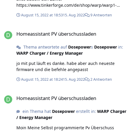
{"id":"752dc485127bb318","type":"json","z":"d7a5456d.6
https://www.tinkerforge.com/de/shop/warp/warp1-
69e78","name":"","property":"payload","action":"","prett
spare-parts/bidirectional-polyphase-meter-3-phase-
y":false,"x":710,"y":880,"wires":[["6b6c6e9bcc3e2f68"]]},
August 15, 2022 at 18:53
15. Aug 2022
9 Antworten
rs485-mid.html nfc: nur bricklet und das 15 cm kabel 7
{"id":"6b6c6e9bcc3e2f68","type":"debug","z":"d7a5456d.
polig? wahrschenlich nur den Zähler und den
669e78","name":"","active":true,"tosidebar":true,"consol
Homeassistant PV überschussladen
Klemmblock rauschmeißen? wie wird der Zähler
Homeassistant PV überschussladen
e":false,"tostatus":false,"complete":"true","targetType":"
ausgelesen/ins System eingebunden? oder lieber gleich
full","statusVal":"","statusType":"auto","x":850,"y":880,"w
warp 2 pro kaufen?
ires":[]}]
Thema antwortete auf
Dosepower
s
Dosepower
in:
WARP Charger / Energy Manager
jo mit put läuft es danke. habe aber auch neueste
firmware und die befehle angepasst
August 15, 2022 at 18:24
15. Aug 2022
2 Antworten
Homeassistant PV überschussladen
Homeassistant PV überschussladen
ein Thema hat
Dosepower
erstellt in:
WARP Charger
/ Energy Manager
Moin Meine Selbst programmierte Pv Überschuss