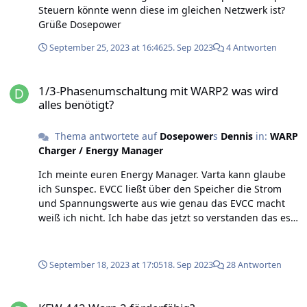
Steuern könnte wenn diese im gleichen Netzwerk ist?
Grüße Dosepower
September 25, 2023 at 16:46
25. Sep 2023
4 Antworten
1/3-Phasenumschaltung mit WARP2 was wird alles benötigt?
1/3-Phasenumschaltung mit WARP2 was wird
alles benötigt?
Thema antwortete auf
Dosepower
s
Dennis
in:
WARP
Charger / Energy Manager
Ich meinte euren Energy Manager. Varta kann glaube
ich Sunspec. EVCC ließt über den Speicher die Strom
und Spannungswerte aus wie genau das EVCC macht
weiß ich nicht. Ich habe das jetzt so verstanden das es
zwingend nötig ist. den Energy Manger von euch zu
haben um die Phasen Abschaltung zu Realisieren.. Ich
weiß nur wie ich an die daten gekommen bin: Zeit =
September 18, 2023 at 17:05
18. Sep 2023
28 Antworten
"18.09.2023 18:59:18"; WR_Data =
[0,-4000,4000,0,-445,232,228,229,0,0,0,231,228,228,-56,-
KFW 442 Warp 2 förderfähig?
55,-56,31,32,32,38,499,0,1,3,0,"255.255.255.255",40,116,