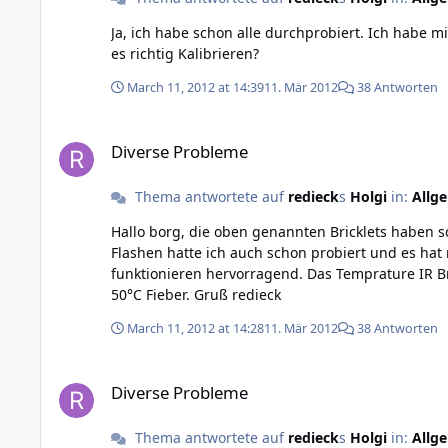
Ja, ich habe schon alle durchprobiert. Ich habe mir auch gedacht, dass das sehr unwahrscheinlich ist, es werden auf Werte angezeigt wenn ich Kalibriere. Aber wie soll ich
es richtig Kalibrieren?
March 11, 2012 at 14:39
11. Mär 2012
38 Antworten
Diverse Probleme
Diverse Probleme
Thema antwortete auf
redieck
s
Holgi
in:
Allg
Hallo borg, die oben genannten Bricklets haben schon bei der ersten Benutzung nicht funktioniert. Der Default ist bei den Distance Bricklets (ich habe zwei) 0,5 cm. Das
Flashen hatte ich auch schon probiert und es hat nichts geholfen. Die Versionen stimmen auch. Muss ich die Teile zurück
funktionieren hervorragend. Das Temprature IR Bricklet zeigt auch nicht die richtigen Werte an. Es zeigt zwar etwas an, wenn es korrekt funktionieren würde, hätte ich aber
50°C Fieber. Gruß redieck
March 11, 2012 at 14:28
11. Mär 2012
38 Antworten
Diverse Probleme
Diverse Probleme
Thema antwortete auf
redieck
s
Holgi
in:
Allg