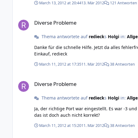
March 13, 2012 at 20:44
13. Mär 2012
121 Antworten
Diverse Probleme
Diverse Probleme
Thema antwortete auf
redieck
s
Holgi
in:
Allg
Danke für die schnelle Hilfe. Jetzt da alles fehlerfrei funktioniert bin ich sehr zufrieden mit den Produkten die ich bei euch bestellt hatte. Vielen Danke und bis zum nächsten
Einkauf, redieck
March 11, 2012 at 17:35
11. Mär 2012
38 Antworten
Diverse Probleme
Diverse Probleme
Thema antwortete auf
redieck
s
Holgi
in:
Allg
Ja, der richtige Port war eingestellt. Es war -3 und 4065. Aber die Werte wurden nicht gespeichert. Mir ist gerade aufgefallen, dass der MasterBrick 36,3 V und 6,6 A anzeigt,
das ist doch auch nicht korrekt?
March 11, 2012 at 15:20
11. Mär 2012
38 Antworten