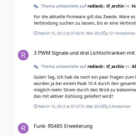
Thema antwortete auf
redieck
s
tf_archiv
in:
H
Für die aktuelle Firmware gilt das Zweite. Wäre es möglich über einen Schalter oder per default in der Firmeware in eine vorher definierten Zeitabstand nach einer USB-
Verbindung suchen zu lassen, bis er eine Verbin
March 15, 2012 at 07:42
15. Mär 2012
121 Antworten
3 PWM Signale und drei Lichtschranken mit einem Master Br
3 PWM Signale und drei Lichtschranken mit
Thema antwortete auf
redieck
s
tf_archiv
in:
A
Guten Tag, Ich hab da noch ein paar Fragen zum DC Brick. Können auch 2 Motoren in einem Stack betrieben werden, wenn der Strom über die Powersupply kommt? Dann
würden ja bei einem Peak 10 A durch den gesamten Stack fließen. Besitzt der DC Brick eigentlich ein Überhitzungsschutz, dass e
möglich mehr Strom durch den Brick zu bekommen,
das mit aktiver Kühlung geliefert wird?
March 15, 2012 at 07:37
15. Mär 2012
3 Antworten
Funk- RS485 Erweiterung
Funk- RS485 Erweiterung