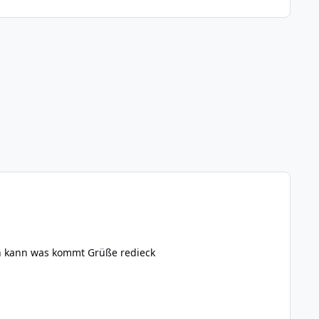
Hi Leute, könntet ihr ein Liste der neuen Bricklets veröffentlichen. Ihr finde es schöner, wenn man sich darauf freuen kann was kommt Grüße redieck