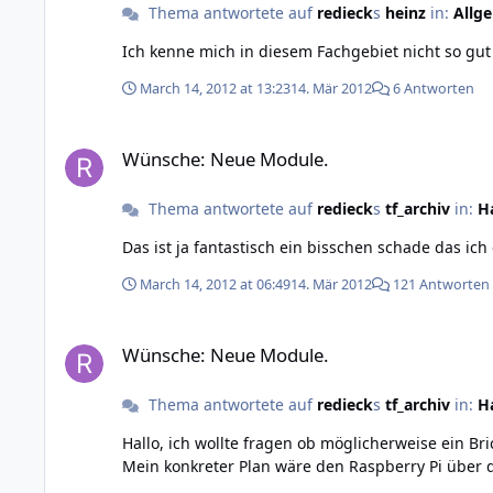
Thema antwortete auf
redieck
s
heinz
in:
Allg
March 14, 2012 at 13:23
14. Mär 2012
6 Antworten
Wünsche: Neue Module.
Wünsche: Neue Module.
Thema antwortete auf
redieck
s
tf_archiv
in:
H
Das ist ja fantastisch ein bisschen sc
March 14, 2012 at 06:49
14. Mär 2012
121 Antworten
Wünsche: Neue Module.
Wünsche: Neue Module.
Thema antwortete auf
redieck
s
tf_archiv
in:
H
Hallo, ich wollte fragen ob möglicherweise ein Bricklet in Planung ist (oder möglich ist das es umgesetzt werden könnte), mit einem USB-Anschluss der nur Strom liefert?
Mein konkreter Plan wäre den Raspberry Pi über 