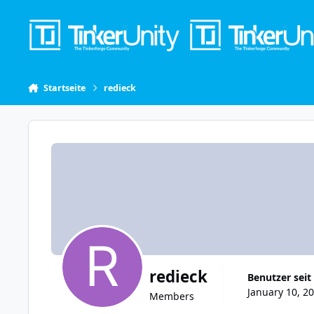
Skip to content
Startseite
redieck
redieck
Benutzer seit
January 10, 20
Members