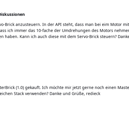
Diskussionen
 10-fache der Umdrehungen des Motors nehmen muss? Außerdem habe ich gehört, dass es 
Motoren gibt, die 
MasterBrick kompatibel, also kann ich beide im Gleichen Stack verwenden? Danke und Grüße, redieck