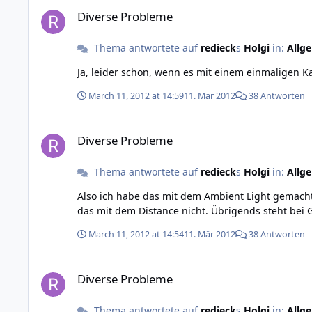
Diverse Probleme
Diverse Probleme
Thema antwortete auf
redieck
s
Holgi
in:
Allg
Ja, leider schon, wenn es mit einem einmaligen Ka
March 11, 2012 at 14:59
11. Mär 2012
38 Antworten
Diverse Probleme
Diverse Probleme
Thema antwortete auf
redieck
s
Holgi
in:
Allg
Also ich habe das mit dem Ambient Light gemacht
das mit dem Distance nicht. Übr
March 11, 2012 at 14:54
11. Mär 2012
38 Antworten
Diverse Probleme
Diverse Probleme
Thema antwortete auf
redieck
s
Holgi
in:
Allg