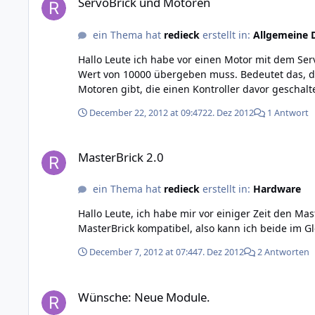
ServoBrick und Motoren
ein Thema hat
redieck
erstellt in:
Allgemeine 
Hallo Leute ich habe vor einen Motor mit dem Servo-Brick anzusteuern. In der API steht, dass man bei eim Motor mit 1000 U/min bei dem Maximum von "setDegree" einen
Wert von 10000 übergeben muss. Bedeutet das, dass ich immer das
December 22, 2012 at 09:47
22. Dez 2012
1 Antwort
MasterBrick 2.0
MasterBrick 2.0
ein Thema hat
redieck
erstellt in:
Hardware
Hallo Leute, ich habe mir vor einiger Zeit den MasterBrick (1.0) gekauft. Ich möchte mir jetzt gerne noch einen Master kaufen. Nun meine Frage: Ist der Alte mit dem Neuen
December 7, 2012 at 07:44
7. Dez 2012
2 Antworten
Wünsche: Neue Module.
Wünsche: Neue Module.