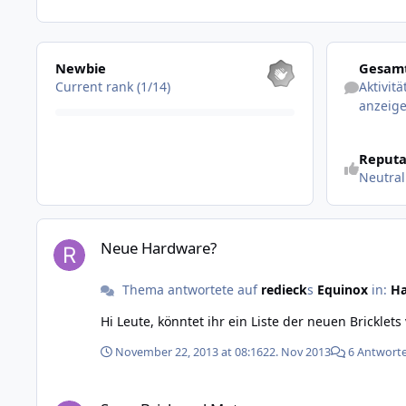
Alle anzeigen
Aktivitäten 
Newbie
Gesamt
Current rank (1/14)
Aktivit
anzeig
Reputa
Neutral
Neue Hardware?
Neue Hardware?
Thema antwortete auf
redieck
s
Equinox
in:
Ha
November 22, 2013 at 08:16
22. Nov 2013
6 Antwort
ServoBrick und Motoren