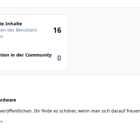
des Benutzers anzeigen
e Inhalte
16
äten des Benutzers
en
tion in der Community
0
rdware
en