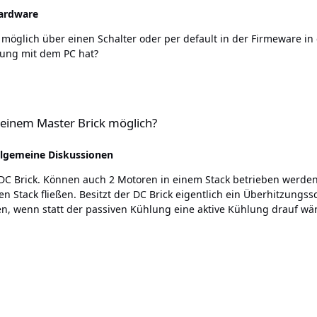
ardware
dung mit dem PC hat?
ick möglich?
 einem Master Brick möglich?
llgemeine Diskussionen
r abschaltet wenn er zu heiß läuft? Wäre es
 wenn statt der passiven Kühlung eine aktive Kühlung drauf wäre?