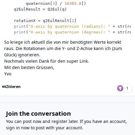
         quaternion
[
3
]
/
16383.0
])
    q2EulResult 
=
 Q2Eul
(
q
)
    rotationX 
=
 q2EulResult
[
2
]
print
(
"X-axis by quaternion (radians): "
+
 str
(
rou
print
(
"X-axis by quaternion (degrees): "
+
 str
(
rou
So kriege ich aktuell die von mir benötigten Werte korrekt
raus. Die Rotationen um die Y- und Z-Achse kann ich (zum
Glück) ignorieren.
Nochmals vielen Dank für den super Link.
Mit den besten Grüssen,
Yvo
Zitieren
1
Join the conversation
You can post now and register later. If you have an account,
sign in now
to post with your account.