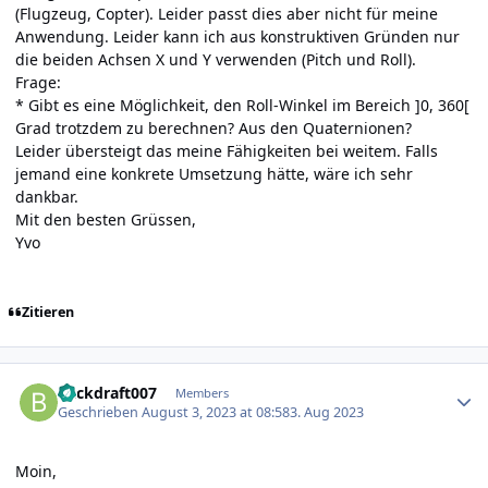
(Flugzeug, Copter). Leider passt dies aber nicht für meine
Anwendung. Leider kann ich aus konstruktiven Gründen nur
die beiden Achsen X und Y verwenden (Pitch und Roll).
Frage:
* Gibt es eine Möglichkeit, den Roll-Winkel im Bereich ]0, 360[
Grad trotzdem zu berechnen? Aus den Quaternionen?
Leider übersteigt das meine Fähigkeiten bei weitem. Falls
jemand eine konkrete Umsetzung hätte, wäre ich sehr
dankbar.
Mit den besten Grüssen,
Yvo
Zitieren
Author stats
Backdraft007
Members
Geschrieben
August 3, 2023 at 08:58
3. Aug 2023
Moin,