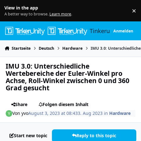
Skip to content
View in the app
×
Di
A better way to browse.
Learn more
.
Tinkerunity
Anmelden
Startseite
Deutsch
Hardware
IMU 3.0: Unterschiedliche
IMU 3.0: Unterschiedliche
Wertebereiche der Euler-Winkel pro
Achse, Roll-Winkel zwischen 0 und 360
Grad gesucht
Share
Folgen diesem Inhalt
Von
yvo
August 3, 2023 at 08:43
3. Aug 2023
in
Hardware
Start new topic
Reply to this topic