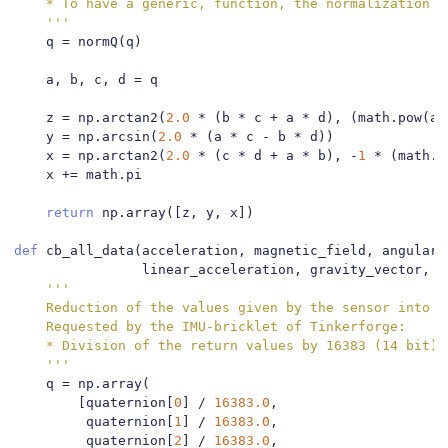
    * To have a generic, function, the normalization o
    '''
    q 
=
 normQ
(
q
)
    a
,
 b
,
 c
,
 d 
=
 q

    z 
=
 np
.
arctan2
(
2.0
*
(
b 
*
 c 
+
 a 
*
 d
),
(
math
.
pow
(
a
,
    y 
=
 np
.
arcsin
(
2.0
*
(
a 
*
 c 
-
 b 
*
 d
))
    x 
=
 np
.
arctan2
(
2.0
*
(
c 
*
 d 
+
 a 
*
 b
),
-
1
*
(
math
.
p
    x 
+=
 math
.
pi

return
 np
.
array
([
z
,
 y
,
 x
])
def
 cb_all_data
(
acceleration
,
 magnetic_field
,
 angular_
                linear_acceleration
,
 gravity_vector
,
 t
'''

    Reduction of the values given by the sensor into t
    Requested by the IMU-bricklet of Tinkerforge:

    * Division of the return values by 16383 (14 bit).

    '''
    q 
=
 np
.
array
(
[
quaternion
[
0
]
/
16383.0
,
         quaternion
[
1
]
/
16383.0
,
         quaternion
[
2
]
/
16383.0
,