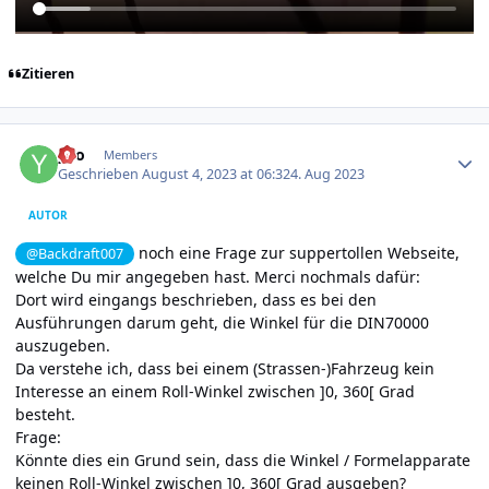
Zitieren
Author stats
yvo
Members
Geschrieben
August 4, 2023 at 06:32
4. Aug 2023
AUTOR
noch eine Frage zur suppertollen Webseite,
@Backdraft007
welche Du mir angegeben hast. Merci nochmals dafür:
Dort wird eingangs beschrieben, dass es bei den
Ausführungen darum geht, die Winkel für die DIN70000
auszugeben.
Da verstehe ich, dass bei einem (Strassen-)Fahrzeug kein
Interesse an einem Roll-Winkel zwischen ]0, 360[ Grad
besteht.
Frage:
Könnte dies ein Grund sein, dass die Winkel / Formelapparate
keinen Roll-Winkel zwischen ]0, 360[ Grad ausgeben?