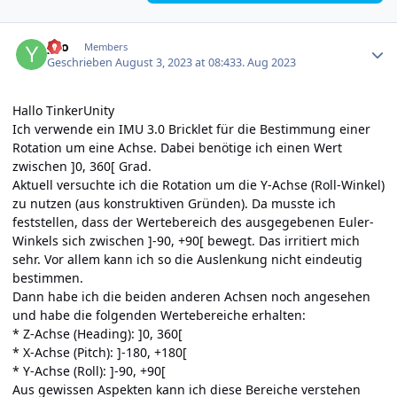
Author stats
yvo
Members
Geschrieben
August 3, 2023 at 08:43
3. Aug 2023
Hallo TinkerUnity
Ich verwende ein IMU 3.0 Bricklet für die Bestimmung einer
Rotation um eine Achse. Dabei benötige ich einen Wert
zwischen ]0, 360[ Grad.
Aktuell versuchte ich die Rotation um die Y-Achse (Roll-Winkel)
zu nutzen (aus konstruktiven Gründen). Da musste ich
feststellen, dass der Wertebereich des ausgegebenen Euler-
Winkels sich zwischen ]-90, +90[ bewegt. Das irritiert mich
sehr. Vor allem kann ich so die Auslenkung nicht eindeutig
bestimmen.
Dann habe ich die beiden anderen Achsen noch angesehen
und habe die folgenden Wertebereiche erhalten:
* Z-Achse (Heading): ]0, 360[
* X-Achse (Pitch): ]-180, +180[
* Y-Achse (Roll): ]-90, +90[
Aus gewissen Aspekten kann ich diese Bereiche verstehen