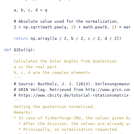
    a
,
 b
,
 c
,
 d 
=
 q

# Absolute value used for the normalization.
    Z 
=
 np
.
sqrt
(
math
.
pow
(
a
,
2
)
+
 math
.
pow
(
b
,
2
)
+
 math
return
 np
.
array
([
a 
/
 Z
,
 b 
/
 Z
,
 c 
/
 Z
,
 d 
/
 Z
])
def
 Q2Eul
(
q
):
'''

    Calculates the Euler Angles from Quaternion

    a is the real part

    b, c, d are the complex elements

    '''
# Source: Buchholz, J. J. (2013). Vorlesungsmanusk
# GRIN Verlag. Retrieved from http://www.grin.com/
# https://www.cbcity.de/tutorial-rotationsmatrix-u
'''

    Getting the quaternion normalized.

    Remarks:

    * In case of Tinkerforge-IMU, the values given by 
      * After the division, the values are already wit
      * Principally, no normalization requested.
