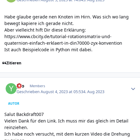
Habe glaube gerade nen Knoten im Hirn. Was sich wo lang
bewegt kapiere ich gerade nicht.
Aber vielleicht hift Dir diese Erklärung:
https://www.cbcity.de/tutorial-rotationsmatrix-und-
quaternion-einfach-erklaert-in-din70000-zyx-konvention
Ist auch Beispielcode in Python mit dabei.
Zitieren
Author stats
yvo
Members
Geschrieben
August 4, 2023 at 05:53
4. Aug 2023
AUTOR
Salut Backdraft007
Vielen Dank für den Link. Ich muss mir das gleich im Detail
reinziehen.
Ich habe noch versucht, mit dem kurzen Video die Drehung