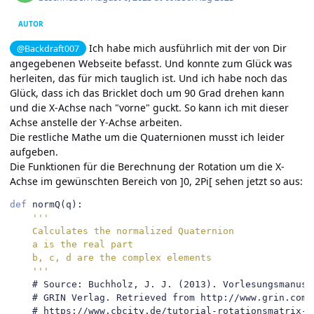
AUTOR
Ich habe mich ausführlich mit der von Dir
@Backdraft007
angegebenen
Webseite
befasst. Und konnte zum Glück was
herleiten, das für mich tauglich ist. Und ich habe noch das
Glück, dass ich das Bricklet doch um 90 Grad drehen kann
und die X-Achse nach "vorne" guckt. So kann ich mit dieser
Achse anstelle der Y-Achse arbeiten.
Die restliche Mathe um die Quaternionen musst ich leider
aufgeben.
Die Funktionen für die Berechnung der Rotation um die X-
Achse im gewünschten Bereich von ]0, 2Pi[ sehen jetzt so aus:
def
 normQ
(
q
):
'''

    Calculates the normalized Quaternion

    a is the real part

    b, c, d are the complex elements

    '''
# Source: Buchholz, J. J. (2013). Vorlesungsmanusk
# GRIN Verlag. Retrieved from http://www.grin.com/
# https://www.cbcity.de/tutorial-rotationsmatrix-u