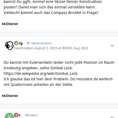
kannst Du ggfs. einmal eine Skizze Deiner Konstruktion
posten? Damit man sich das einmal vorstellen kann.
Vielleicht kommt auch das Compass Bricklet in Frage?
Zitieren
Author stats
borg
Administrators
Geschrieben
August 3, 2023 at 09:00
3. Aug 2023
Du kannst mit Eulerwinkeln leider nicht jede Position im Raum
eindeutig angeben, siehe Gimbal Lock:
https://de.wikipedia.org/wiki/Gimbal_Lock
Ich glaube das ist hier dein Problem. Du müsstest da wirklich
mit Quaternions arbeiten an der Stelle.
Zitieren
Author stats
yvo
Members