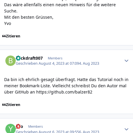
Das wäre allenfalls einen neuen Hinweis für die weitere
Suche.
Mit den besten Grüssen,
Yvo
Zitieren
Author stats
Backdraft007
Members
Geschrieben
August 4, 2023 at 07:09
4. Aug 2023
Da bin ich ehrlich gesagt überfragt. Hatte das Tutorial noch in
meiner Bookmark-Liste. Vielleicht schreibst Du den Autor mal
über GitHub an
https://github.com/balzer82
Zitieren
Author stats
yvo
Members
Geschrieben
August 6, 2023 at 09:55
6. Aug 2023