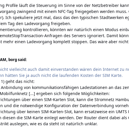
g Profile läuft die Steuerung im Sinne von der Netzbetreiber kann
evorgang zwingend mit einem NFC-Tag freigegeben werden muss. Ob
er). Ich spekuliere jetzt mal, dass das den typischen Stadtwerken eg
edem Tag den Ladevorgang freigeben.
mentierung kontrollieren, könnten wir natürlich einen Modus ein
moteStopTransaction-Anfragen des Servers ignoriert. Damit könn
cht mehr einen Ladevorgang komplett stoppen. Das wäre aber nicht
AM, borg said:
nicht vielleicht auch damit einverstanden wären dein Internet zu
nn hätten Sie ja auch nicht die laufenden Kosten der SIM Karte.
11) geht das nicht:
e Anbindung von kommunikationsfähigen Ladestationen an das zen
obilfunknetz [...] ergeben sich folgende Möglichkeiten:
inrichtungen über einen SIM-Karten Slot, kann die Stromnetz Ham
gen und die notwendige Konfiguration der Datenverbindung vorne
nrichtung über keinen SIM-Karten-Slot, kann ersatzweise ein UMTS 
n diesen die SIM-Karte einlegt werden. Der Router dient dabei a
trikt auslegen, wie es da steht ist natürlich unklar.