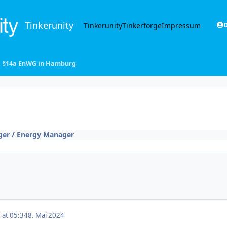
Tinkerunity
Tinkerunity
Tinkerforge
Impressum
D
§14a EnWG in Hamburg
er / Energy Manager
 at 05:34
8. Mai 2024