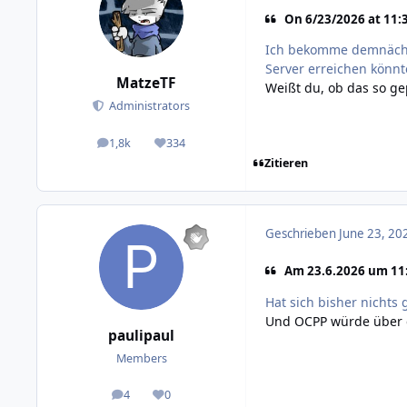
On 6/23/2026 at 11:36
Ich bekomme demnächs
Server erreichen könnt
MatzeTF
Weißt du, ob das so gep
Administrators
1,8k
334
posts
Reputation
Zitieren
Geschrieben
June 23, 20
Am 23.6.2026 um 11:3
Hat sich bisher nichts
Und OCPP würde über d
paulipaul
Members
4
0
posts
Reputation