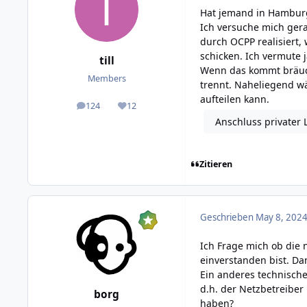
Hat jemand in Hamburg
Ich versuche mich gera
durch OCPP realisiert,
schicken. Ich vermute 
till
Wenn das kommt bräuc
Members
trennt. Naheliegend w
aufteilen kann.
124
12
posts
Reputation
Anschluss privater 
Zitieren
Geschrieben
May 8, 2024
Ich Frage mich ob die 
einverstanden bist. Da
Ein anderes technische
d.h. der Netzbetreiber
borg
haben?