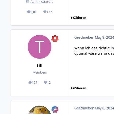
Administrators
3,8k
137
posts
Reputation
Zitieren
Geschrieben
May 8, 2024
Wenn ich das richtig in
optimal wäre wenn das
till
Members
124
12
posts
Reputation
Zitieren
Geschrieben
May 8, 2024