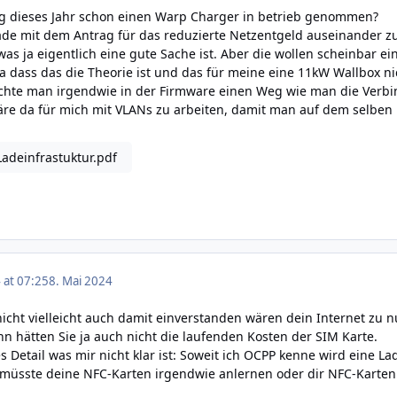
 dieses Jahr schon einen Warp Charger in betrieb genommen?
de mit dem Antrag für das reduzierte Netzentgeld auseinander zu
 was ja eigentlich eine gute Sache ist. Aber die wollen scheinbar
ja dass das die Theorie ist und das für meine eine 11kW Wallbox 
hte man irgendwie in der Firmware einen Weg wie man die Verb
äre da für mich mit VLANs zu arbeiten, damit man auf dem selben
Ladeinfrastuktur.pdf
 at 07:25
8. Mai 2024
nicht vielleicht auch damit einverstanden wären dein Internet zu
nn hätten Sie ja auch nicht die laufenden Kosten der SIM Karte.
s Detail was mir nicht klar ist: Soweit ich OCPP kenne wird eine L
 müsste deine NFC-Karten irgendwie anlernen oder dir NFC-Karten 