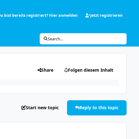
u bist bereits registriert? Hier anmelden
Jetzt registrieren
Search...
Share
Folgen diesem Inhalt
Start new topic
Reply to this topic