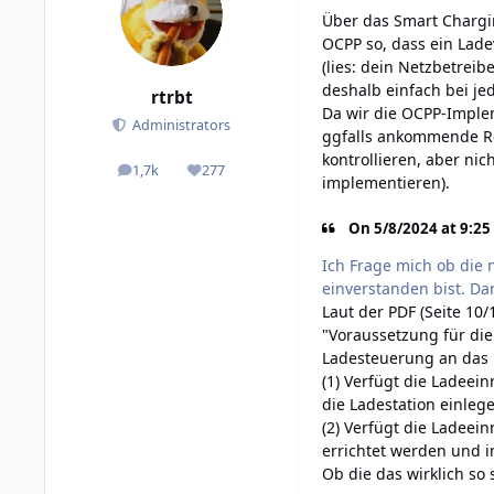
Über das Smart Chargin
OCPP so, dass ein Lad
(lies: dein Netzbetreib
deshalb einfach bei j
rtrbt
Da wir die OCPP-Imple
Administrators
ggfalls ankommende Re
kontrollieren, aber ni
1,7k
277
posts
Reputation
implementieren).
On 5/8/2024 at 9:25 
Ich Frage mich ob die 
einverstanden bist. Da
Laut der PDF (Seite 10/
"Voraussetzung für di
Ladesteuerung an das M
(1) Verfügt die Ladee
die Ladestation einle
(2) Verfügt die Ladeei
errichtet werden und i
Ob die das wirklich so s