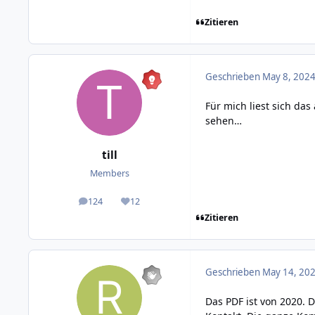
Zitieren
Geschrieben
May 8, 2024
Für mich liest sich da
sehen…
till
Members
124
12
posts
Reputation
Zitieren
Geschrieben
May 14, 202
Das PDF ist von 2020. 