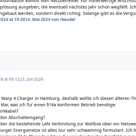
munikation kommt vom Netzbetreiber. Für höherwertige Anschlüsse 
slösung ausgeben, die eventuell nächstes Jahr schon wegfällt. I
gebaut werden, sondern direkt richtig. Solange gibt es die Verg
2024 at 19:38
14. Mai 2024
von rbeudel
26 at 09:12
23. Jun 2026
 Warp 4 Charger in Hamburg, deshalb wollte ich diesen älteren T
 klar, was ich für einen §14a konformen Betrieb benötige:
erkkabel?
 den Abschalteingang?
 über die bestehende LAN-Verbindung zur Wallbox über ein Netzwer
urger Energienetze ist alles nur sehr schwammig formuliert. Ich 