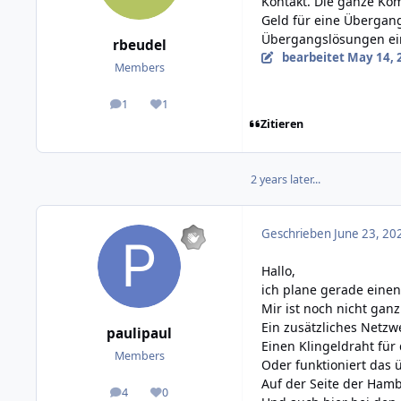
Kontakt. Die ganze Kom
Geld für eine Übergang
Übergangslösungen ein
rbeudel
bearbeitet
May 14, 
Members
1
1
posts
Reputation
Zitieren
2 years later...
Geschrieben
June 23, 20
Hallo,
ich plane gerade einen
Mir ist noch nicht ganz
Ein zusätzliches Netzw
paulipaul
Einen Klingeldraht für
Members
Oder funktioniert das
Auf der Seite der Hamb
4
0
posts
Reputation