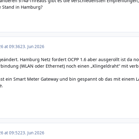
 anderen §14a-Threads gibt es die verschiedensten Empfehlungen,
lle Stand in Hamburg?
26 at 09:36
23. Jun 2026
 geändert. Hamburg Netz fordert OCPP 1.6 aber ausgerollt ist da 
bindung (WLAN oder Ethernet) noch einen „Klingeldraht“ mit verbu
t ein Smart Meter Gateway und bin gespannt ob das mit einem L
e.
26 at 09:52
23. Jun 2026