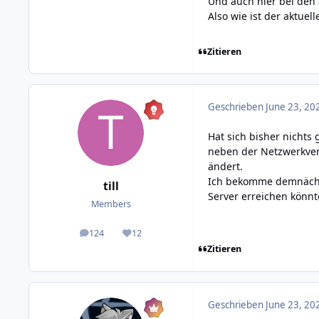
Und auch hier bei den
Also wie ist der aktue
Zitieren
Geschrieben
June 23, 20
Hat sich bisher nichts
neben der Netzwerkver
ändert.
Ich bekomme demnächs
till
Server erreichen könnt
Members
124
12
posts
Reputation
Zitieren
Geschrieben
June 23, 20