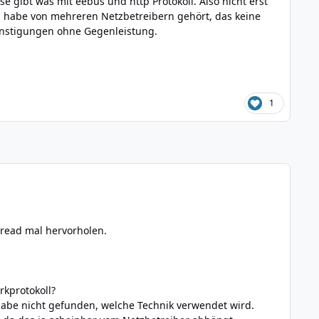
gibt was mit eebus und http Protokoll. Also nicht erst
ch habe von mehreren Netzbetreibern gehört, das keine
ünstigungen ohne Gegenleistung.
1
hread mal hervorholen.
kprotokoll?
habe nicht gefunden, welche Technik verwendet wird.