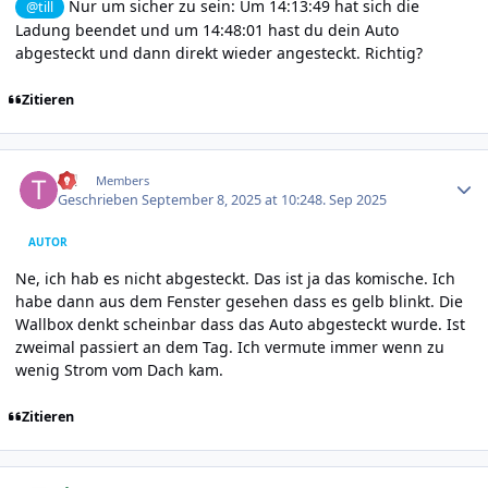
Nur um sicher zu sein: Um 14:13:49 hat sich die
@till
Ladung beendet und um 14:48:01 hast du dein Auto
abgesteckt und dann direkt wieder angesteckt. Richtig?
Zitieren
Author stats
till
Members
Geschrieben
September 8, 2025 at 10:24
8. Sep 2025
AUTOR
Ne, ich hab es nicht abgesteckt. Das ist ja das komische. Ich
habe dann aus dem Fenster gesehen dass es gelb blinkt. Die
Wallbox denkt scheinbar dass das Auto abgesteckt wurde. Ist
zweimal passiert an dem Tag. Ich vermute immer wenn zu
wenig Strom vom Dach kam.
Zitieren
Author stats