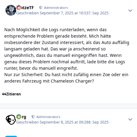
Author stats
MatzeTF
Administrators
Geschrieben
September 7, 2025 at 16:53
7. Sep 2025
Nach Möglichkeit die Logs runterladen, wenn das
entsprechende Problem gerade besteht. Mich hätte
insbesondere der Zustand interessiert, als das Auto auffällig
langsam geladen hat. Das war ja anscheinend so
ungewöhnlich, dass du manuell eingegriffen hast. Wenn
genau dieses Problem nochmal auftritt, lade bitte die Logs
runter, bevor du manuell eingreifst.
Nur zur Sicherheit: Du hast nicht zufällig einen Zoe oder ein
anderes Fahrzeug mit Chameleon Charger?
Zitieren
Author stats
borg
Administrators
Geschrieben
September 8, 2025 at 09:28
8. Sep 2025