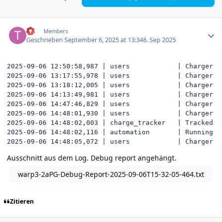
Author stats
till
Members
Geschrieben
September 6, 2025 at 13:34
6. Sep 2025
2025-09-06 12:50:58,987 | users            | Charger s
2025-09-06 13:17:55,978 | users            | Charger s
2025-09-06 13:18:12,005 | users            | Charger s
2025-09-06 14:13:49,981 | users            | Charger s
2025-09-06 14:47:46,829 | users            | Charger s
2025-09-06 14:48:01,930 | users            | Charger s
2025-09-06 14:48:02,003 | charge_tracker   | Tracked en
2025-09-06 14:48:02,116 | automation       | Running ru
2025-09-06 14:48:05,072 | users            | Charger s
Ausschnitt aus dem Log. Debug report angehängt.
warp3-2aPG-Debug-Report-2025-09-06T15-32-05-464.txt
Zitieren