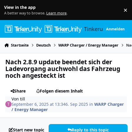
Skip to content
View in the app
×
Di
A better way to browse.
Learn more
.
Tinkerunity
Anmelden
Startseite
Deutsch
WARP Charger / Energy Manager
Na
Nach 2.8.9 update beendet sich der
Ladevorgang auchwohl das Fahrzeug
noch angesteckt ist
Share
Folgen diesem Inhalt
Von
till
September 6, 2025 at 13:34
6. Sep 2025
in
WARP Charger
/ Energy Manager
Start new topic
Reply to this topic