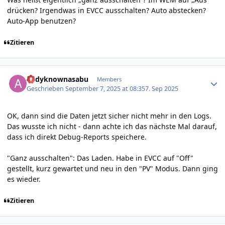
drücken? Irgendwas in EVCC ausschalten? Auto abstecken?
Auto-App benutzen?
Zitieren
Author stats
andyknownasabu
Members
Geschrieben
September 7, 2025 at 08:35
7. Sep 2025
OK, dann sind die Daten jetzt sicher nicht mehr in den Logs.
Das wusste ich nicht - dann achte ich das nächste Mal darauf,
dass ich direkt Debug-Reports speichere.
"Ganz ausschalten": Das Laden. Habe in EVCC auf "Off"
gestellt, kurz gewartet und neu in den "PV" Modus. Dann ging
es wieder.
Zitieren