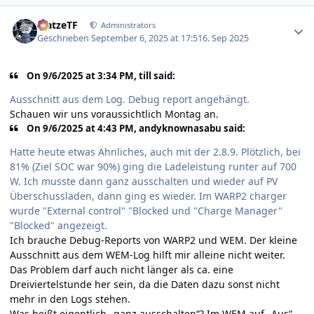
Author stats
MatzeTF
Administrators
Geschrieben
September 6, 2025 at 17:51
6. Sep 2025
On 9/6/2025 at 3:34 PM, till said:
Ausschnitt aus dem Log. Debug report angehängt.
Schauen wir uns voraussichtlich Montag an.
On 9/6/2025 at 4:43 PM, andyknownasabu said:
Hatte heute etwas Ähnliches, auch mit der 2.8.9. Plötzlich, bei
81% (Ziel SOC war 90%) ging die Ladeleistung runter auf 700
W. Ich musste dann ganz ausschalten und wieder auf PV
Überschussladen, dann ging es wieder. Im WARP2 charger
wurde "External control" "Blocked und "Charge Manager"
"Blocked" angezeigt.
Ich brauche Debug-Reports von WARP2 und WEM. Der kleine
Ausschnitt aus dem WEM-Log hilft mir alleine nicht weiter.
Das Problem darf auch nicht länger als ca. eine
Dreiviertelstunde her sein, da die Daten dazu sonst nicht
mehr in den Logs stehen.
Was heißt eigentlich „ganz ausschalten“? Im WEM auf „Aus“