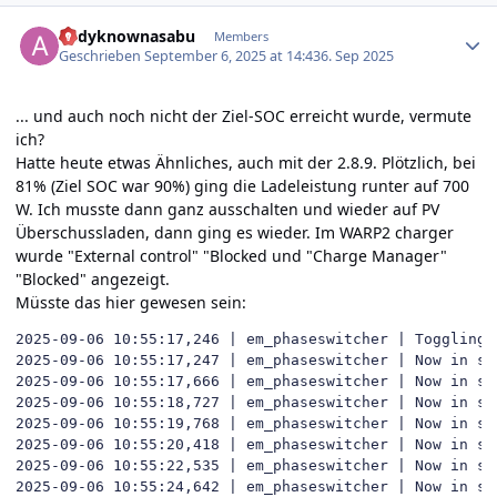
Author stats
andyknownasabu
Members
Geschrieben
September 6, 2025 at 14:43
6. Sep 2025
... und auch noch nicht der Ziel-SOC erreicht wurde, vermute
ich?
Hatte heute etwas Ähnliches, auch mit der 2.8.9. Plötzlich, bei
81% (Ziel SOC war 90%) ging die Ladeleistung runter auf 700
W. Ich musste dann ganz ausschalten und wieder auf PV
Überschussladen, dann ging es wieder. Im WARP2 charger
wurde "External control" "Blocked und "Charge Manager"
"Blocked" angezeigt.
Müsste das hier gewesen sein:
2025-09-06 10:55:17,246 | em_phaseswitcher | Toggling w
2025-09-06 10:55:17,247 | em_phaseswitcher | Now in sta
2025-09-06 10:55:17,666 | em_phaseswitcher | Now in sta
2025-09-06 10:55:18,727 | em_phaseswitcher | Now in sta
2025-09-06 10:55:19,768 | em_phaseswitcher | Now in sta
2025-09-06 10:55:20,418 | em_phaseswitcher | Now in sta
2025-09-06 10:55:22,535 | em_phaseswitcher | Now in sta
2025-09-06 10:55:24,642 | em_phaseswitcher | Now in sta