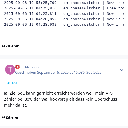
2025-09-06 10:55:25,700 | em_phaseswitcher | Now in sta
2025-09-06 11:04:25,810 | em_phaseswitcher | Free togg
2025-09-06 11:04:25,811 | em_phaseswitcher | Now in sta
2025-09-06 11:04:26,852 | em_phaseswitcher | Now in sta
2025-09-06 11:04:28,932 | em_phaseswitcher | Now in st
Zitieren
Author stats
till
Members
Geschrieben
September 6, 2025 at 15:08
6. Sep 2025
AUTOR
Ja, Ziel SoC kann garnicht erreicht werden weil mein API-
Zähler bei 80% der Wallbox vorspielt dass kein Überschuss
mehr da ist.
Zitieren