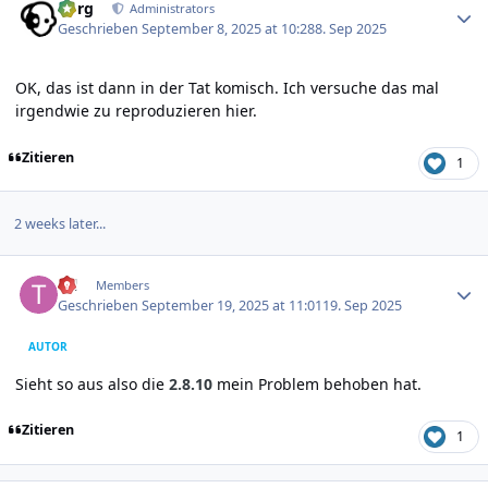
borg
Administrators
Geschrieben
September 8, 2025 at 10:28
8. Sep 2025
OK, das ist dann in der Tat komisch. Ich versuche das mal
irgendwie zu reproduzieren hier.
Zitieren
1
2 weeks later...
Author stats
till
Members
Geschrieben
September 19, 2025 at 11:01
19. Sep 2025
AUTOR
Sieht so aus also die
2.8.10
mein Problem behoben hat.
Zitieren
1