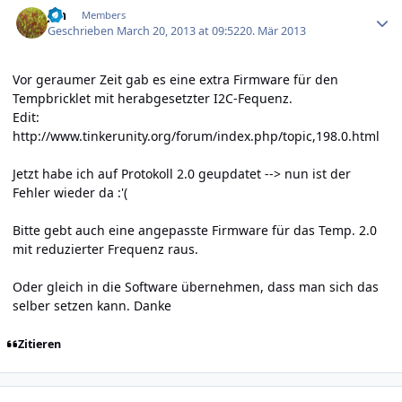
jan
Members
Geschrieben
March 20, 2013 at 09:52
20. Mär 2013
Vor geraumer Zeit gab es eine extra Firmware für den
Tempbricklet mit herabgesetzter I2C-Fequenz.
Edit:
http://www.tinkerunity.org/forum/index.php/topic,198.0.html
Jetzt habe ich auf Protokoll 2.0 geupdatet --> nun ist der
Fehler wieder da :'(
Bitte gebt auch eine angepasste Firmware für das Temp. 2.0
mit reduzierter Frequenz raus.
Oder gleich in die Software übernehmen, dass man sich das
selber setzen kann. Danke
Zitieren
Author stats