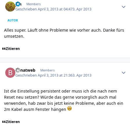
jan
Members
Geschrieben
April 3, 2013 at 04:47
3. Apr 2013
AUTOR
Alles super. Läuft ohne Probleme wie vorher auch. Danke fürs
umsetzen.
Zitieren
Author stats
benatweb
Members
Geschrieben
April 3, 2013 at 21:36
3. Apr 2013
Ist die Einstellung persistent oder muss ich die nach nem
Reset neu setzen? Würde das gerne vorsorglich auch mal
verwenden, hab zwar bis jetzt keine Probleme, aber auch ein
2m Kabel ausm Fenster hängen
Zitieren