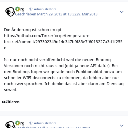
Author stats
borg
Administrators
Geschrieben
March 29, 2013 at 13:32
29. Mär 2013
Die Änderung ist schon im git:
https://github.com/Tinkerforge/temperature-
bricklet/commit/297302349d14c347b9f85e7f6013227a3d1f255
e
Ist nur noch nicht veröffentlicht weil die neuen Binding
Versionen noch nicht raus sind (gibt ja neue API dafür). Bei
den Bindings fügen wir gerade noch Funktionalität hinzu um
schneller WIFI disconnects zu erkennen, da fehlen aber nur
noch zwei sprachen. Ich denke das ist aber dann am Dienstag
soweit.
Zitieren
Author stats
borg
Administrators