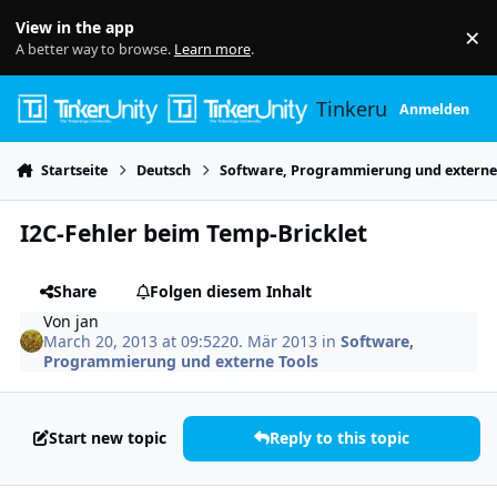
Skip to content
View in the app
×
Di
A better way to browse.
Learn more
.
Tinkerunity
Anmelden
Startseite
Deutsch
Software, Programmierung und externe
I2C-Fehler beim Temp-Bricklet
Share
Folgen diesem Inhalt
Von
jan
March 20, 2013 at 09:52
20. Mär 2013
in
Software,
Programmierung und externe Tools
Start new topic
Reply to this topic
Author stats