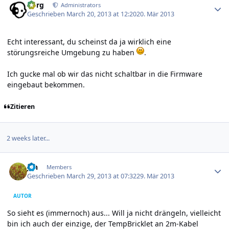
borg
Administrators
Geschrieben
March 20, 2013 at 12:20
20. Mär 2013
Echt interessant, du scheinst da ja wirklich eine
störungsreiche Umgebung zu haben
.
Ich gucke mal ob wir das nicht schaltbar in die Firmware
eingebaut bekommen.
Zitieren
2 weeks later...
Author stats
jan
Members
Geschrieben
March 29, 2013 at 07:32
29. Mär 2013
AUTOR
So sieht es (immernoch) aus... Will ja nicht drängeln, vielleicht
bin ich auch der einzige, der TempBricklet an 2m-Kabel