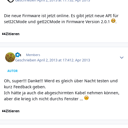
Geschrieben
April 2, 2013 at 17:13
2. Apr 2013
Die neue Firmware ist jetzt online. Es gibt jetzt neue API für
setI2CMode und getI2CMode in Firmware Version 2.0.1
.
Zitieren
Author stats
jan
Members
Geschrieben
April 2, 2013 at 17:41
2. Apr 2013
AUTOR
Oh, super!!! Danke!!! Werd es gleich über Nacht testen und
kurz Feedback geben.
Ich hätte ja auch die abgeschirmten Kabel nehmen können,
aber die krieg ich nicht durchs Fenster ...
Zitieren
Author stats