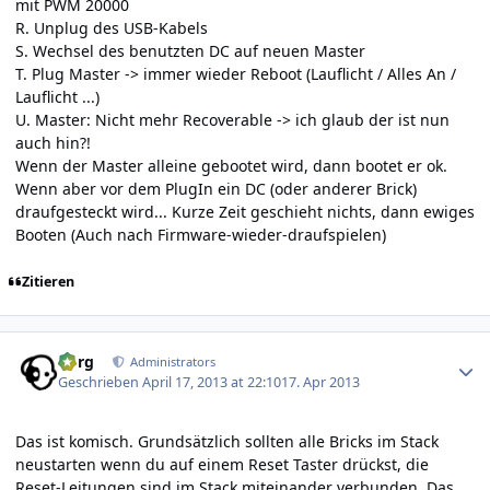
mit PWM 20000
R. Unplug des USB-Kabels
S. Wechsel des benutzten DC auf neuen Master
T. Plug Master -> immer wieder Reboot (Lauflicht / Alles An /
Lauflicht ...)
U. Master: Nicht mehr Recoverable -> ich glaub der ist nun
auch hin?!
Wenn der Master alleine gebootet wird, dann bootet er ok.
Wenn aber vor dem PlugIn ein DC (oder anderer Brick)
draufgesteckt wird... Kurze Zeit geschieht nichts, dann ewiges
Booten (Auch nach Firmware-wieder-draufspielen)
Zitieren
Author stats
borg
Administrators
Geschrieben
April 17, 2013 at 22:10
17. Apr 2013
Das ist komisch. Grundsätzlich sollten alle Bricks im Stack
neustarten wenn du auf einem Reset Taster drückst, die
Reset-Leitungen sind im Stack miteinander verbunden. Das