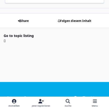
Share
Folgen diesem Inhalt
Go to topic listing
Light Mode
Dark Mode
System Preference
f
i
x
y
a
n
o
Sprachen
Design
Datenschutzerklärung
Kontakt
Anmelden
Jetzt registrieren
Suche
Menu
c
s
u