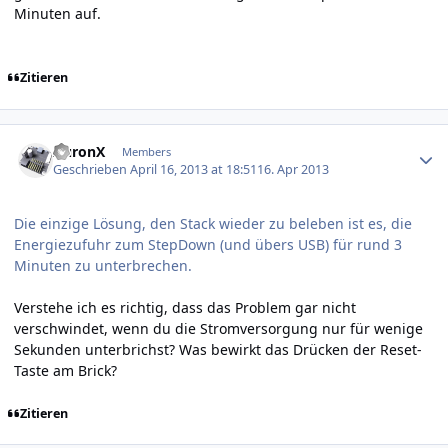
Minuten auf.
Zitieren
Author stats
AuronX
Members
Geschrieben
April 16, 2013 at 18:51
16. Apr 2013
Die einzige Lösung, den Stack wieder zu beleben ist es, die
Energiezufuhr zum StepDown (und übers USB) für rund 3
Minuten zu unterbrechen.
Verstehe ich es richtig, dass das Problem gar nicht
verschwindet, wenn du die Stromversorgung nur für wenige
Sekunden unterbrichst? Was bewirkt das Drücken der Reset-
Taste am Brick?
Zitieren