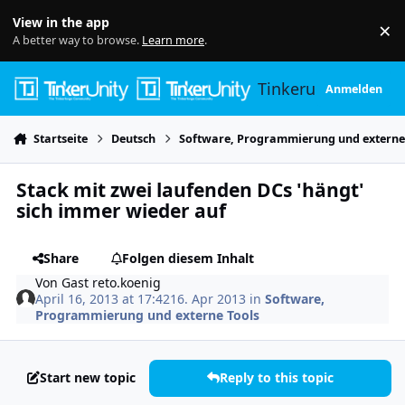
Skip to content
View in the app
×
Di
A better way to browse.
Learn more
.
Tinkerunity
Anmelden
Startseite
Deutsch
Software, Programmierung und externe
Stack mit zwei laufenden DCs 'hängt'
sich immer wieder auf
Share
Folgen diesem Inhalt
Von
Gast reto.koenig
April 16, 2013 at 17:42
16. Apr 2013
in
Software,
Programmierung und externe Tools
Start new topic
Reply to this topic