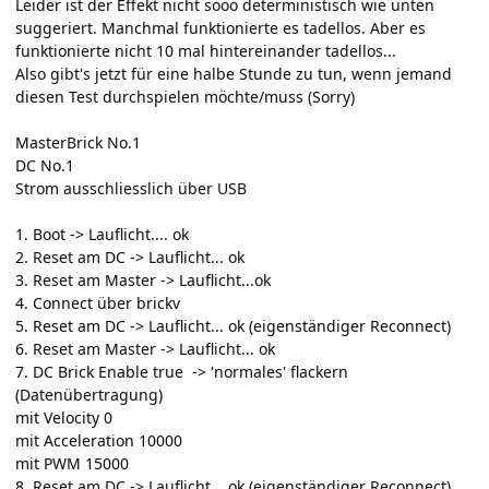
Leider ist der Effekt nicht sooo deterministisch wie unten
suggeriert. Manchmal funktionierte es tadellos. Aber es
funktionierte nicht 10 mal hintereinander tadellos...
Also gibt's jetzt für eine halbe Stunde zu tun, wenn jemand
diesen Test durchspielen möchte/muss (Sorry)
MasterBrick No.1
DC No.1
Strom ausschliesslich über USB
1. Boot -> Lauflicht.... ok
2. Reset am DC -> Lauflicht... ok
3. Reset am Master -> Lauflicht...ok
4. Connect über brickv
5. Reset am DC -> Lauflicht... ok (eigenständiger Reconnect)
6. Reset am Master -> Lauflicht... ok
7. DC Brick Enable true -> 'normales' flackern
(Datenübertragung)
mit Velocity 0
mit Acceleration 10000
mit PWM 15000
8. Reset am DC -> Lauflicht... ok (eigenständiger Reconnect)