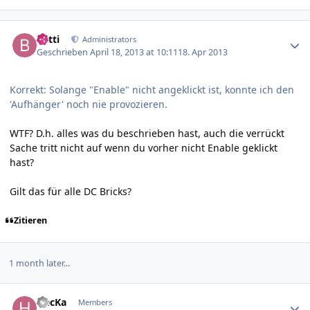
Author stats
batti
Administrators
Geschrieben
April 18, 2013 at 10:11
18. Apr 2013
Korrekt: Solange "Enable" nicht angeklickt ist, konnte ich den
'Aufhänger' noch nie provozieren.
WTF? D.h. alles was du beschrieben hast, auch die verrückt
Sache tritt nicht auf wenn du vorher nicht Enable geklickt
hast?
Gilt das für alle DC Bricks?
Zitieren
1 month later...
Author stats
HecKa
Members