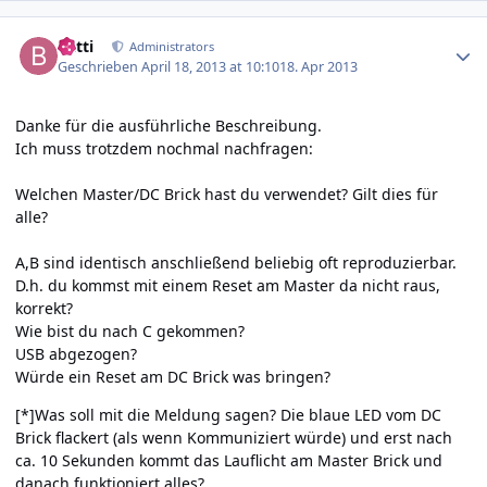
Author stats
batti
Administrators
Geschrieben
April 18, 2013 at 10:10
18. Apr 2013
Danke für die ausführliche Beschreibung.
Ich muss trotzdem nochmal nachfragen:
Welchen Master/DC Brick hast du verwendet? Gilt dies für
alle?
A,B sind identisch anschließend beliebig oft reproduzierbar.
D.h. du kommst mit einem Reset am Master da nicht raus,
korrekt?
Wie bist du nach C gekommen?
USB abgezogen?
Würde ein Reset am DC Brick was bringen?
[*]Was soll mit die Meldung sagen? Die blaue LED vom DC
Brick flackert (als wenn Kommuniziert würde) und erst nach
ca. 10 Sekunden kommt das Lauflicht am Master Brick und
danach funktioniert alles?