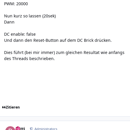
PWM: 20000
Nun kurz so lassen (20sek)
Dann
DC enable: false
Und dann den Reset-Button auf dem DC Brick drücken.
Dies führt (bei mir immer) zum gleichen Resultat wie anfangs
des Threads beschrieben.
Zitieren
Author stats
batti
Administrators