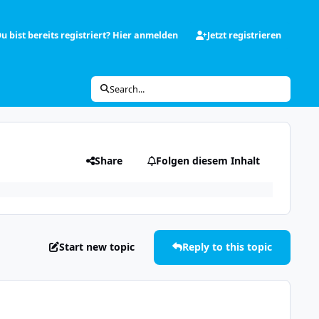
u bist bereits registriert? Hier anmelden
Jetzt registrieren
Search...
Share
Folgen diesem Inhalt
Start new topic
Reply to this topic