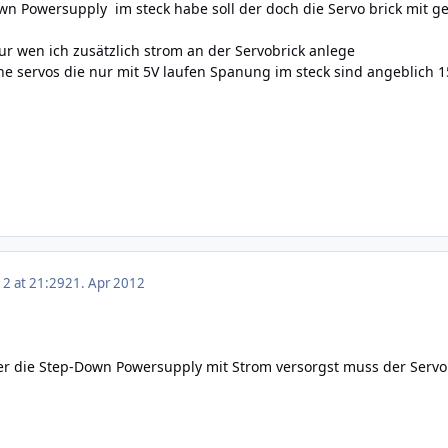
wn Powersupply im steck habe soll der doch die Servo brick mit 
ur wen ich zusätzlich strom an der Servobrick anlege
he servos die nur mit 5V laufen Spanung im steck sind angeblich 1
12 at 21:29
21. Apr 2012
 die Step-Down Powersupply mit Strom versorgst muss der Servo Br