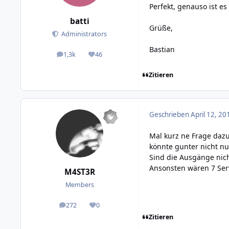
Perfekt, genauso ist e
batti
Grüße,
Administrators
Bastian
1,3k
46
posts
Reputation
Zitieren
Geschrieben
April 12, 20
Mal kurz ne Frage dazu
könnte gunter nicht n
Sind die Ausgänge nich
Ansonsten wären 7 Ser
M4ST3R
Members
272
0
posts
Reputation
Zitieren