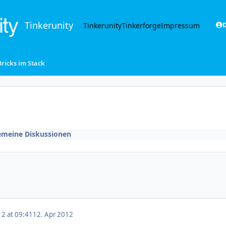
Tinkerunity
Tinkerunity
Tinkerforge
Impressum
D
Bricks im Stack
emeine Diskussionen
12 at 09:41
12. Apr 2012