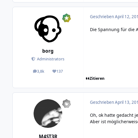
Geschrieben
April 12, 20
Die Spannung für die A
borg
Administrators
3,8k
137
posts
Reputation
Zitieren
Geschrieben
April 13, 20
Oh, ok hatte gedacht 
Aber ist möglicherweise
M4ST3R