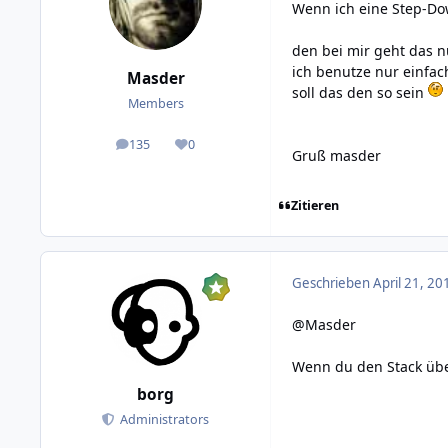
Wenn ich eine Step-Do
den bei mir geht das n
ich benutze nur einfac
Masder
soll das den so sein
Members
135
0
posts
Reputation
Gruß masder
Zitieren
Geschrieben
April 21, 20
@Masder
Wenn du den Stack über
borg
Administrators