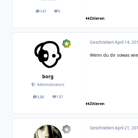
147
0
posts
Reputation
Zitieren
Geschrieben
April 14, 20
Wenn du dir sowas wie 
borg
Administrators
3,8k
137
posts
Reputation
Zitieren
Geschrieben
April 21, 20