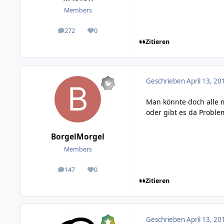
Members
272
0
posts
Reputation
Zitieren
Geschrieben
April 13, 20
Man könnte doch alle m
oder gibt es da Proble
BorgelMorgel
Members
147
0
posts
Reputation
Zitieren
Geschrieben
April 13, 20