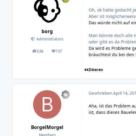
Oh, ok hatte gedacht 
Aber ist möglicherweise
Das würde nicht auf ei
borg
Man könnte doch alle m
Administrators
oder gibt es da Proble
Da wird es Probleme ge
3,8k
137
posts
Reputation
bräuchtest du bei den 
Zitieren
Geschrieben
April 14, 20
Aha, ist das Problem 
ist, dass dieses Bauel
BorgelMorgel
Members