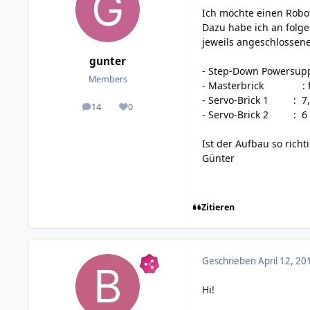
Ich möchte einen Robote
Dazu habe ich an folge
jeweils angeschlossene
gunter
- Step-Down Powersuppl
Members
- Masterbrick : für U
- Servo-Brick 1 : 7,4
14
0
posts
Reputation
- Servo-Brick 2 : 6 V
Ist der Aufbau so richt
Günter
Zitieren
Geschrieben
April 12, 20
Hi!