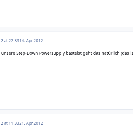
12 at 22:33
14. Apr 2012
unsere Step-Down Powersupply bastelst geht das natürlich (das i
12 at 11:33
21. Apr 2012