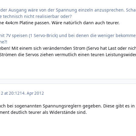
jeder Ausgang wäre von der Spannung einzeln anzusprechen. Sch
 technisch nicht realisierbar oder?
ne 4x4cm Platine passen. Wäre natürlich dann auch teurer.
it 7V speisen (1 Servo-Brick) und bei denen die weniger bekomme
me?!
ben! Mit einem sich verändernden Strom (Servo hat Last oder nic
Strömen die Servos ziehen vermutlich einen teuren Leistungswide
12 at 20:12
14. Apr 2012
auch bei sogenannten Spannungsreglern gegeben. Diese gibt es in
ement deutlich teurer als Widerstände sind.