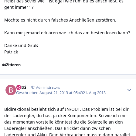
Heißt das soviel wie " ist egal wie rum du es anschließt, es
geht immer" ?
Möchte es nicht durch falsches Anschließen zerstören.
Kann mir jemand erklären wie ich das am besten lösen kann?
Danke und Gruß
Patrick
Zitieren
Author stats
batti
Administrators
Geschrieben
August 21, 2013 at 05:49
21. Aug 2013
Bidirektional bezieht sich auf IN/OUT. Das Problem ist bei dir
der Laderegler, du hast ja drei Komponenten. So wie ich mir
das momentan vorstelle könntest du die Solarzelle an den
Laderegler anschließen. Das Bricklet dann zwischen
Laderegler und Akku. Dein Verbraucher müsste dann parallel