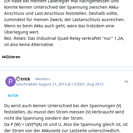
Ich habe bei meinem Laderegler mal nachgemessen und
konnte keinen Unterschied der Spannung zwischen Akku-
Anschluss und Last-Anschluss feststellen. Deshalb sollte,
zumindest für meinen Zweck, der Lastanschluss ausreichen.
Wenn es beim Akku auch geht, wäre das trotzdem eine
Überlegung wert.
Bez. Relais: Das Industrial Quad-Relay verkraftet "nur" 1,2A,
ist also keine Alternative.
Zitieren
Author stats
P4trick
Members
Geschrieben
August 21, 2013 at 12:43
21. Aug 2013
AUTOR
Du wirst auch keinen Unterschied bei den Spannungen (V)
feststellen, du musst den Strom messen (V) Verbraucht wird
nicht die Spannung sondern der Strom.
Da P (W) = U(V)*I(A) ist und U, Also die Spannung gleich ist, ist
der Strom von der Akkuseite zur Lastseite unterschiedlich.