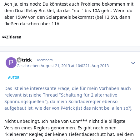
Ach ja, eins noch: Du könntest auch Probleme bekommen mit
dem Dual Relay Bricklet, da das "nur" bis 10A geht. Wenn du
aber 150W von den Solarpanels bekommst (bei 13,5V), dann
fließen da schon über 11A.
Zitieren
Author stats
P4trick
Members
Geschrieben
August 21, 2013 at 10:02
21. Aug 2013
AUTOR
Das ist eine interessante Frage, die für mein Vorhaben auch
relevant ist (siehe Thread "Schaltung für 2 alternative
Spannungsquellen"), da mein Solarladeregler ebenso
aufgebaut ist, wie der von P4trick (ist das nicht bei allen so?).
Nicht unbedingt. Ich habe von Conr*** nicht die billigste
Version eines Reglers genommen. Es gibt noch einen
"kleineren" Regler, der keinen Tiefentladeschutz hat. Bei dem