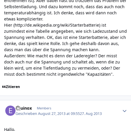
entnehmen ist). Aber dabei hast du trotzdem das Problem der
Selbstentladung. Und dazu kommt noch, dass das auch noch
temperaturabhängig ist. Ich denke, dass wird dann noch
etwas komplizierter.
Hier (
http://de.wikipedia.org/wiki/Starterbatterie
) ist
zumindest eine Tabelle angegeben, wie sich Ladezustand und
Spannung verhalten. OK, das ist eine Starterbatterie, aber ich
denke, das spielt keine Rolle. Ich gehe deshalb davon aus,
dass man das über die Spannung machen kann.
Außerdem: Wie macht es denn der Laderegler? Der misst
doch auch nur die Spannung und schaltet ab, wenn die zu
klein wird, um eine Tiefentladung zu vermeiden, oder? Der
misst doch bestimmt nicht irgendwelche "Kapazitäten".
Zitieren
Author stats
Equinox
Members
Geschrieben
August 27, 2013 at 09:55
27. Aug 2013
Hallo,