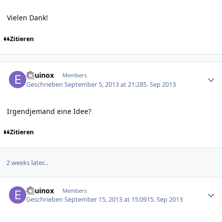
Vielen Dank!
Zitieren
Author stats
Equinox
Members
Geschrieben
September 5, 2013 at 21:28
5. Sep 2013
Irgendjemand eine Idee?
Zitieren
2 weeks later...
Author stats
Equinox
Members
Geschrieben
September 15, 2013 at 15:09
15. Sep 2013