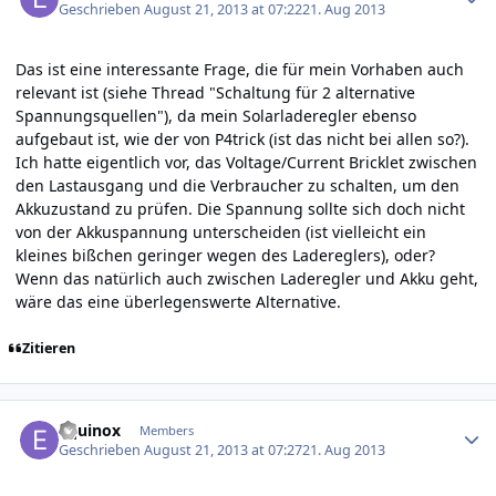
Geschrieben
August 21, 2013 at 07:22
21. Aug 2013
Das ist eine interessante Frage, die für mein Vorhaben auch
relevant ist (siehe Thread "Schaltung für 2 alternative
Spannungsquellen"), da mein Solarladeregler ebenso
aufgebaut ist, wie der von P4trick (ist das nicht bei allen so?).
Ich hatte eigentlich vor, das Voltage/Current Bricklet zwischen
den Lastausgang und die Verbraucher zu schalten, um den
Akkuzustand zu prüfen. Die Spannung sollte sich doch nicht
von der Akkuspannung unterscheiden (ist vielleicht ein
kleines bißchen geringer wegen des Ladereglers), oder?
Wenn das natürlich auch zwischen Laderegler und Akku geht,
wäre das eine überlegenswerte Alternative.
Zitieren
Author stats
Equinox
Members
Geschrieben
August 21, 2013 at 07:27
21. Aug 2013