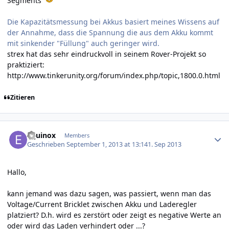
Segments
Die Kapazitätsmessung bei Akkus basiert meines Wissens auf
der Annahme, dass die Spannung die aus dem Akku kommt
mit sinkender "Füllung" auch geringer wird.
strex hat das sehr eindruckvoll in seinem Rover-Projekt so
praktiziert:
http://www.tinkerunity.org/forum/index.php/topic,1800.0.html
Zitieren
Author stats
Equinox
Members
Geschrieben
September 1, 2013 at 13:14
1. Sep 2013
Hallo,
kann jemand was dazu sagen, was passiert, wenn man das
Voltage/Current Bricklet zwischen Akku und Laderegler
platziert? D.h. wird es zerstört oder zeigt es negative Werte an
oder wird das Laden verhindert oder ...?