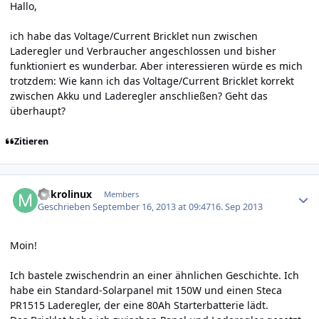
Hallo,
ich habe das Voltage/Current Bricklet nun zwischen
Laderegler und Verbraucher angeschlossen und bisher
funktioniert es wunderbar. Aber interessieren würde es mich
trotzdem: Wie kann ich das Voltage/Current Bricklet korrekt
zwischen Akku und Laderegler anschließen? Geht das
überhaupt?
Zitieren
Author stats
mikrolinux
Members
Geschrieben
September 16, 2013 at 09:47
16. Sep 2013
Moin!
Ich bastele zwischendrin an einer ähnlichen Geschichte. Ich
habe ein Standard-Solarpanel mit 150W und einen Steca
PR1515 Laderegler, der eine 80Ah Starterbatterie lädt.