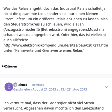
Was das Relais angeht, doch das Industrial Ralais schaltet ja
nicht die gesammte Last, sondern soll nur einen kleinen
Strom liefern um ein größeres Relais anziehen zu lassen, also
den Steuerstromkreis zu schließen, wird als Ian
(Anzugsstrom)oder Ib (Betriebsstrom) angegeben.Musst mal
schauen was da angegeben wird. Oder hier, das ist vielleicht
auch Hilfreich:
http://www.elektronik-kompendium.de/sites/bau/0207211.htm
unter "Kennwerte und Grenzwerte eines Relais"
Zitieren
Author stats
Equinox
Members
Geschrieben
August 21, 2013 at 13:46
21. Aug 2013
Ich vermute mal, dass der Laderegler nicht viel Strom
verbraucht. Abgesehen davon möchte ich den Ladezustand