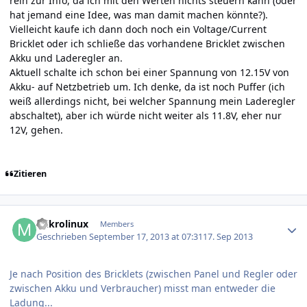
rein zur Info, da ich mit den Werten nichts steuern kann (oder
hat jemand eine Idee, was man damit machen könnte?).
Vielleicht kaufe ich dann doch noch ein Voltage/Current
Bricklet oder ich schließe das vorhandene Bricklet zwischen
Akku und Laderegler an.
Aktuell schalte ich schon bei einer Spannung von 12.15V von
Akku- auf Netzbetrieb um. Ich denke, da ist noch Puffer (ich
weiß allerdings nicht, bei welcher Spannung mein Laderegler
abschaltet), aber ich würde nicht weiter als 11.8V, eher nur
12V, gehen.
Zitieren
Author stats
mikrolinux
Members
Geschrieben
September 17, 2013 at 07:31
17. Sep 2013
Je nach Position des Bricklets (zwischen Panel und Regler oder
zwischen Akku und Verbraucher) misst man entweder die
Ladung...