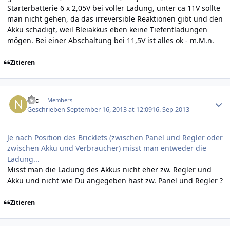
Starterbatterie 6 x 2,05V bei voller Ladung, unter ca 11V sollte
man nicht gehen, da das irreversible Reaktionen gibt und den
Akku schädigt, weil Bleiakkus eben keine Tiefentladungen
mögen. Bei einer Abschaltung bei 11,5V ist alles ok - m.M.n.
Zitieren
Author stats
Nic
Members
Geschrieben
September 16, 2013 at 12:09
16. Sep 2013
Je nach Position des Bricklets (zwischen Panel und Regler oder
zwischen Akku und Verbraucher) misst man entweder die
Ladung...
Misst man die Ladung des Akkus nicht eher zw. Regler und
Akku und nicht wie Du angegeben hast zw. Panel und Regler ?
Zitieren