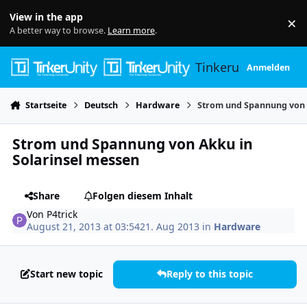
Skip to content
View in the app
×
Di
A better way to browse.
Learn more
.
Tinkerunity
Anmelden
Startseite
Deutsch
Hardware
Strom und Spannung von 
Strom und Spannung von Akku in
Solarinsel messen
Share
Folgen diesem Inhalt
Von
P4trick
August 21, 2013 at 03:54
21. Aug 2013
in
Hardware
Start new topic
Reply to this topic