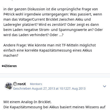
in der ganzen Diskussion ist die ursprüngliche Frage von
P4trick wohl irgendwie untergegangen: Was passiert, wenn
man das Voltage/Current Bricklet zwischen Akku und
Laderegler platziert? Wird es zerstört? Oder zeigt es dann
beim Laden negative Strom- und Spannungswerte an? Oder
wird das Laden verhindert? Oder ...?
Andere Frage: Wie könnte man mit TF-Mitteln möglichst
einfach eine korrekte Kapazitätsmessung eines Akkus
machen?
Zitieren
Author stats
AuronX
Members
Geschrieben
August 27, 2013 at 10:12
27. Aug 2013
Mit einem Analog-In Bricklet.
Die Kapazitätsmessung bei Akkus basiert meines Wissens auf