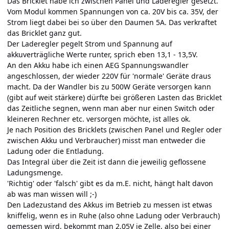
Das Bricklet habe ich zwischen Panel und Laderegler gesetzt.
Vom Modul kommen Spannungen von ca. 20V bis ca. 35V, der
Strom liegt dabei bei so über den Daumen 5A. Das verkraftet
das Bricklet ganz gut.
Der Laderegler pegelt Strom und Spannung auf
akkuverträgliche Werte runter, sprich eben 13,1 - 13,5V.
An den Akku habe ich einen AEG Spannungswandler
angeschlossen, der wieder 220V für 'normale' Geräte draus
macht. Da der Wandler bis zu 500W Geräte versorgen kann
(gibt auf weit stärkere) dürfte bei größeren Lasten das Bricklet
das Zeitliche segnen, wenn man aber nur einen Switch oder
kleineren Rechner etc. versorgen möchte, ist alles ok.
Je nach Position des Bricklets (zwischen Panel und Regler oder
zwischen Akku und Verbraucher) misst man entweder die
Ladung oder die Entladung.
Das Integral über die Zeit ist dann die jeweilig geflossene
Ladungsmenge.
'Richtig' oder 'falsch' gibt es da m.E. nicht, hängt halt davon
ab was man wissen will ;-)
Den Ladezustand des Akkus im Betrieb zu messen ist etwas
kniffelig, wenn es in Ruhe (also ohne Ladung oder Verbrauch)
gemessen wird, bekommt man 2,05V je Zelle, also bei einer