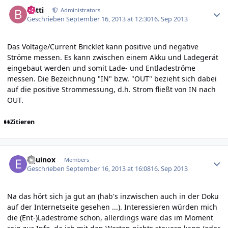
Author stats
batti
Administrators
Geschrieben
September 16, 2013 at 12:30
16. Sep 2013
Das Voltage/Current Bricklet kann positive und negative
Ströme messen. Es kann zwischen einem Akku und Ladegerät
eingebaut werden und somit Lade- und Entladeströme
messen. Die Bezeichnung "IN" bzw. "OUT" bezieht sich dabei
auf die positive Strommessung, d.h. Strom fließt von IN nach
OUT.
Zitieren
Author stats
Equinox
Members
Geschrieben
September 16, 2013 at 16:08
16. Sep 2013
Na das hört sich ja gut an (hab's inzwischen auch in der Doku
auf der Internetseite gesehen ...). Interessieren würden mich
die (Ent-)Ladeströme schon, allerdings wäre das im Moment