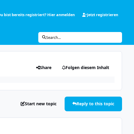
u bist bereits registriert? Hier anmelden
Jetzt registrieren
Search...
Share
Folgen diesem Inhalt
Start new topic
Reply to this topic