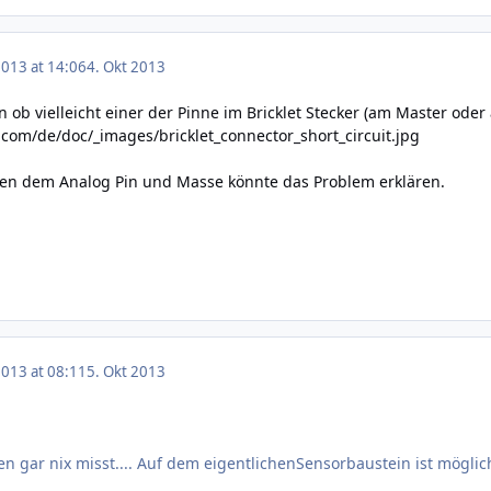
2013 at 14:06
4. Okt 2013
ob vielleicht einer der Pinne im Bricklet Stecker (am Master oder 
.com/de/doc/_images/bricklet_connector_short_circuit.jpg
hen dem Analog Pin und Masse könnte das Problem erklären.
2013 at 08:11
5. Okt 2013
n gar nix misst.... Auf dem eigentlichenSensorbaustein ist möglich