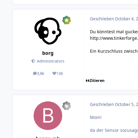
Geschrieben
October 4, 
Du könntest mal gucken 
http://www.tinkerforge
Ein Kurzschluss zwisc
borg
Administrators
3,8k
136
posts
Reputation
Zitieren
Geschrieben
October 5, 
Moin!
da der Sensor sozusage