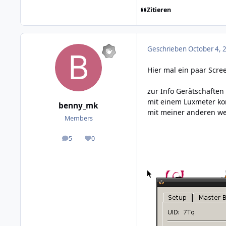
Zitieren
Geschrieben
October 4, 
Hier mal ein paar Scre
zur Info Gerätschaften
mit einem Luxmeter ko
benny_mk
mit meiner anderen wet
Members
5
0
posts
Reputation