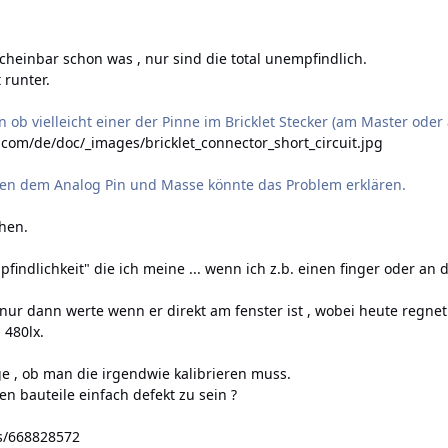
heinbar schon was , nur sind die total unempfindlich.
 runter.
ob vielleicht einer der Pinne im Bricklet Stecker (am Master oder 
.com/de/doc/_images/bricklet_connector_short_circuit.jpg
hen dem Analog Pin und Masse könnte das Problem erklären.
hen.
indlichkeit" die ich meine ... wenn ich z.b. einen finger oder an
nur dann werte wenn er direkt am fenster ist , wobei heute regnet 
 480lx.
e , ob man die irgendwie kalibrieren muss.
n bauteile einfach defekt zu sein ?
ds/668828572