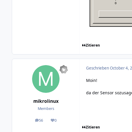
Zitieren
Geschrieben
October 4, 
Moin!
da der Sensor sozusage
mikrolinux
Members
56
0
posts
Reputation
Zitieren