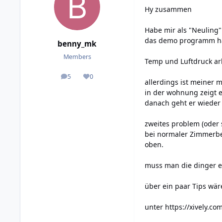
Hy zusammen
Habe mir als "Neuling"
das demo programm hab
benny_mk
Members
Temp und Luftdruck ar
5
0
posts
Reputation
allerdings ist meiner 
in der wohnung zeigt 
danach geht er wieder 
zweites problem (oder 
bei normaler Zimmerbel
oben.
muss man die dinger er
über ein paar Tips wär
unter
https://xively.c