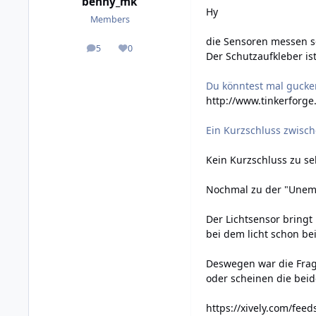
benny_mk
Hy
Members
die Sensoren messen sc
5
0
posts
Reputation
Der Schutzaufkleber ist
Du könntest mal gucken 
http://www.tinkerforge
Ein Kurzschluss zwisc
Kein Kurzschluss zu se
Nochmal zu der "Unempf
Der Lichtsensor bringt 
bei dem licht schon bei
Deswegen war die Frag
oder scheinen die beide
https://xively.com/fee