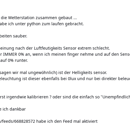
 die Wetterstation zusammen gebaut ...
e ich unter python zum laufen gebracht.
beiten sauber.
meinung nach der Luftfeutigkeits Sensor extrem schlecht.
er IMMER 0% an, wenn ich meinen finger nehme und auf den Sensor 
auf 0% runter.
sagen wir mal ungewöhnlich) ist der Helligkeits sensor.
euchtung ist dieser ebenfalls bei 0lux und nur bei direkter bele
st irgendwie kalibrieren ? oder sind die einfach so "Unempfindlic
e ich dankbar
om/feeds/668828572
habe ich den Feed mal aktiviert