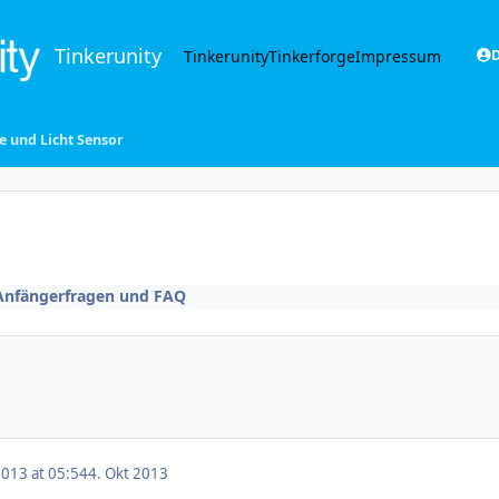
Tinkerunity
Tinkerunity
Tinkerforge
Impressum
D
e und Licht Sensor
Anfängerfragen und FAQ
2013 at 05:54
4. Okt 2013