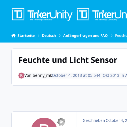
Skip to content
Startseite
Deutsch
Anfängerfragen und FAQ
Feucht
Feuchte und Licht Sensor
Von
benny_mk
October 4, 2013 at 05:54
4. Okt 2013
in
Geschrieben
October 4, 