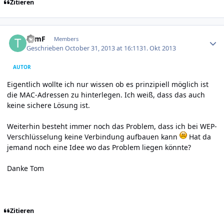
Zitieren
Author stats
TomF
Members
Geschrieben
October 31, 2013 at 16:11
31. Okt 2013
AUTOR
Eigentlich wollte ich nur wissen ob es prinzipiell möglich ist
die MAC-Adressen zu hinterlegen. Ich weiß, dass das auch
keine sichere Lösung ist.
Weiterhin besteht immer noch das Problem, dass ich bei WEP-
Verschlüsselung keine Verbindung aufbauen kann
Hat da
jemand noch eine Idee wo das Problem liegen könnte?
Danke Tom
Zitieren