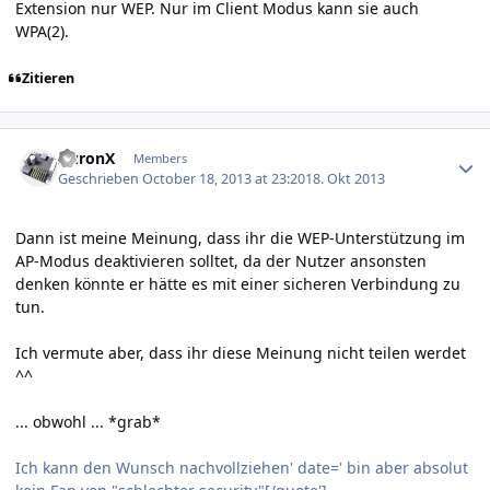
Extension nur WEP. Nur im Client Modus kann sie auch
WPA(2).
Zitieren
Author stats
AuronX
Members
Geschrieben
October 18, 2013 at 23:20
18. Okt 2013
Dann ist meine Meinung, dass ihr die WEP-Unterstützung im
AP-Modus deaktivieren solltet, da der Nutzer ansonsten
denken könnte er hätte es mit einer sicheren Verbindung zu
tun.
Ich vermute aber, dass ihr diese Meinung nicht teilen werdet
^^
... obwohl ... *grab*
Ich kann den Wunsch nachvollziehen' date=' bin aber absolut