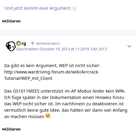
Und jetzt kommt euer Argument ;-)
Zitieren
Author stats
borg
Administrators
Geschrieben
October 19, 2013 at 11:20
19. Okt 2013
Da gibt es kein Argument, WEP ist nicht sicher:
http://www.wardriving-forum.de/wiki/Aircrack-
Tutorial/WEP_mit_Client
Das GS1011MEES unterstützt im AP Modus leider kein WPA.
Ich füge später in der Dokumentation einen Hinweis hinzu
das WEP nicht sicher ist. Im nachhinein zu deaktivieren ist
vermutlich keine gute Idee, das hätten wir dann von Anfang
an machen müssen
.
Zitieren