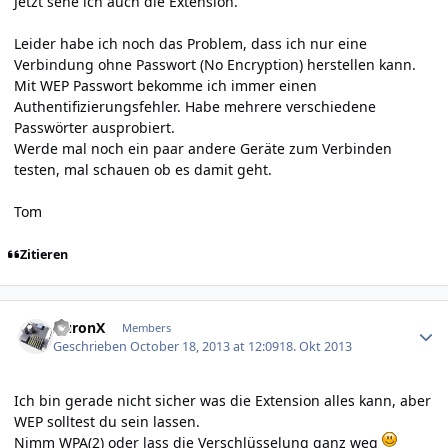
Jetzt sehe ich auch die Extension.
Leider habe ich noch das Problem, dass ich nur eine
Verbindung ohne Passwort (No Encryption) herstellen kann.
Mit WEP Passwort bekomme ich immer einen
Authentifizierungsfehler. Habe mehrere verschiedene
Passwörter ausprobiert.
Werde mal noch ein paar andere Geräte zum Verbinden
testen, mal schauen ob es damit geht.
Tom
Zitieren
Author stats
AuronX
Members
Geschrieben
October 18, 2013 at 12:09
18. Okt 2013
Ich bin gerade nicht sicher was die Extension alles kann, aber
WEP solltest du sein lassen.
Nimm WPA(2) oder lass die Verschlüsselung ganz weg