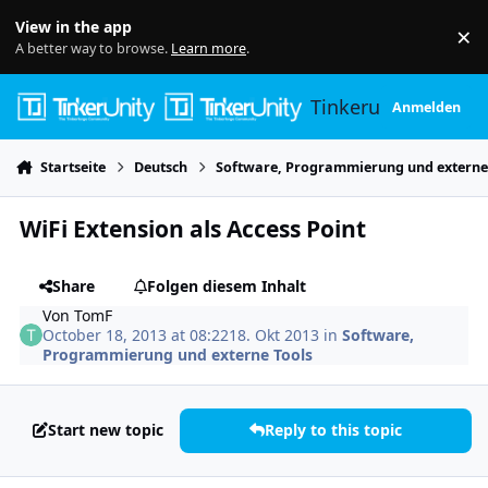
Skip to content
View in the app
×
Di
A better way to browse.
Learn more
.
Tinkerunity
Anmelden
Startseite
Deutsch
Software, Programmierung und externe
WiFi Extension als Access Point
Share
Folgen diesem Inhalt
Von
TomF
October 18, 2013 at 08:22
18. Okt 2013
in
Software,
Programmierung und externe Tools
Start new topic
Reply to this topic
Author stats