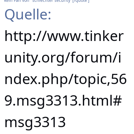
kein Fan von "schlechter security"[/quote']
Quelle:
http://www.tinker
unity.org/forum/i
ndex.php/topic,56
9.msg3313.html#
msg3313