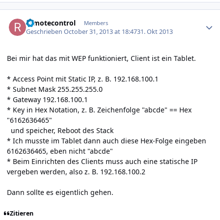
Author stats
remotecontrol
Members
Geschrieben
October 31, 2013 at 18:47
31. Okt 2013
Bei mir hat das mit WEP funktioniert, Client ist ein Tablet.
* Access Point mit Static IP, z. B. 192.168.100.1
* Subnet Mask 255.255.255.0
* Gateway 192.168.100.1
* Key in Hex Notation, z. B. Zeichenfolge "abcde" == Hex
"6162636465"
und speicher, Reboot des Stack
* Ich musste im Tablet dann auch diese Hex-Folge eingeben
6162636465, eben nicht "abcde"
* Beim Einrichten des Clients muss auch eine statische IP
vergeben werden, also z. B. 192.168.100.2
Dann sollte es eigentlich gehen.
Zitieren