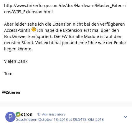
http://www.tinkerforge.com/de/doc/Hardware/Master_Extensi
ons/WIFI_Extension.html
Aber leider sehe ich die Extension nicht bei den verfügbaren
AccessPoint's
Ich habe die Extension erst mal über den
BrickViewer konfiguriert. Die FW für alle Module ist auf dem
neusten Stand. Vielleicht hat jemand eine Idee wie der Fehler
liegen könnte.
Vielen Dank
Tom
Zitieren
Author stats
photron
Administrators
Geschrieben
October 18, 2013 at 09:54
18. Okt 2013