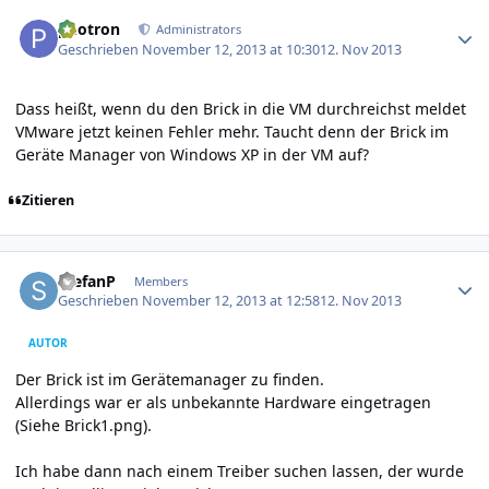
Author stats
photron
Administrators
Geschrieben
November 12, 2013 at 10:30
12. Nov 2013
Dass heißt, wenn du den Brick in die VM durchreichst meldet
VMware jetzt keinen Fehler mehr. Taucht denn der Brick im
Geräte Manager von Windows XP in der VM auf?
Zitieren
Author stats
StefanP
Members
Geschrieben
November 12, 2013 at 12:58
12. Nov 2013
AUTOR
Der Brick ist im Gerätemanager zu finden.
Allerdings war er als unbekannte Hardware eingetragen
(Siehe Brick1.png).
Ich habe dann nach einem Treiber suchen lassen, der wurde