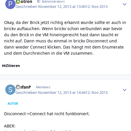
photron
Administrators
Geschrieben
November 12, 2013 at 13:40
12. Nov 2013
Okay, da der Brick jetzt richtig erkannt wurde sollte er auch in
brickv auftauchen. Wenn brickv schon verbunden war bevor
du den Brick in die VM hineingereicht hast dann taucht er
nicht auf. Dann muss du einmal in brickv Disconnect und
dann wieder Connect klicken. Das hängt mit dem Enumerate
und dem Durchreichen in die VM zusammen.
Zitieren
Author stats
StefanP
Members
Geschrieben
November 12, 2013 at 14:44
12. Nov 2013
AUTOR
Disconnect->Connect hat nicht funktioniert.
ABER: