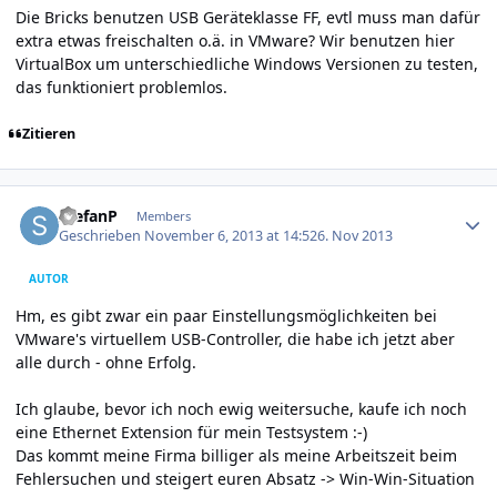
Die Bricks benutzen USB Geräteklasse FF, evtl muss man dafür
extra etwas freischalten o.ä. in VMware? Wir benutzen hier
VirtualBox um unterschiedliche Windows Versionen zu testen,
das funktioniert problemlos.
Zitieren
Author stats
StefanP
Members
Geschrieben
November 6, 2013 at 14:52
6. Nov 2013
AUTOR
Hm, es gibt zwar ein paar Einstellungsmöglichkeiten bei
VMware's virtuellem USB-Controller, die habe ich jetzt aber
alle durch - ohne Erfolg.
Ich glaube, bevor ich noch ewig weitersuche, kaufe ich noch
eine Ethernet Extension für mein Testsystem :-)
Das kommt meine Firma billiger als meine Arbeitszeit beim
Fehlersuchen und steigert euren Absatz -> Win-Win-Situation