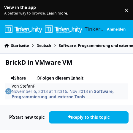
Skip to content
View in the app
×
Di
A better way to browse.
Learn more
.
Tinkerunity
Anmelden
Startseite
Deutsch
Software, Programmierung und externe
BrickD in VMware VM
Share
Folgen diesem Inhalt
Von
StefanP
November 6, 2013 at 12:31
6. Nov 2013
in
Software,
Programmierung und externe Tools
Start new topic
Reply to this topic
Author stats