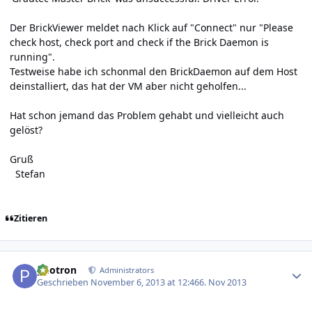
Der BrickViewer meldet nach Klick auf "Connect" nur "Please
check host, check port and check if the Brick Daemon is
running".
Testweise habe ich schonmal den BrickDaemon auf dem Host
deinstalliert, das hat der VM aber nicht geholfen...
Hat schon jemand das Problem gehabt und vielleicht auch
gelöst?
Gruß
Stefan
Zitieren
Author stats
photron
Administrators
Geschrieben
November 6, 2013 at 12:46
6. Nov 2013