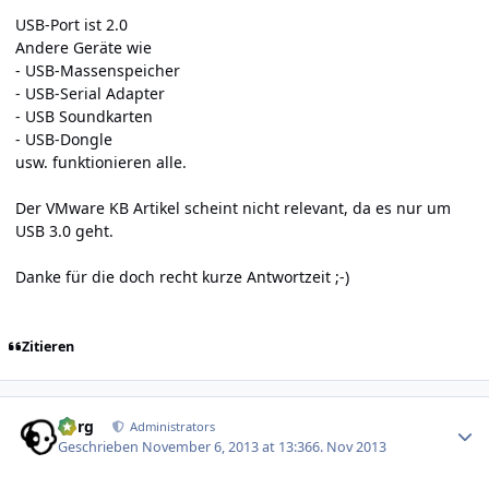
USB-Port ist 2.0
Andere Geräte wie
- USB-Massenspeicher
- USB-Serial Adapter
- USB Soundkarten
- USB-Dongle
usw. funktionieren alle.
Der VMware KB Artikel scheint nicht relevant, da es nur um
USB 3.0 geht.
Danke für die doch recht kurze Antwortzeit ;-)
Zitieren
Author stats
borg
Administrators
Geschrieben
November 6, 2013 at 13:36
6. Nov 2013