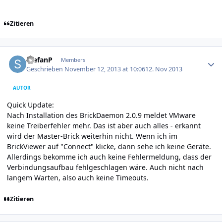
Zitieren
Author stats
StefanP
Members
Geschrieben
November 12, 2013 at 10:06
12. Nov 2013
AUTOR
Quick Update:
Nach Installation des BrickDaemon 2.0.9 meldet VMware
keine Treiberfehler mehr. Das ist aber auch alles - erkannt
wird der Master-Brick weiterhin nicht. Wenn ich im
BrickViewer auf "Connect" klicke, dann sehe ich keine Geräte.
Allerdings bekomme ich auch keine Fehlermeldung, dass der
Verbindungsaufbau fehlgeschlagen wäre. Auch nicht nach
langem Warten, also auch keine Timeouts.
Zitieren