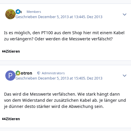
Author stats
jan
Members
Geschrieben
December 5, 2013 at 13:44
5. Dez 2013
Is es möglich, den PT100 aus dem Shop hier mit einem Kabel
zu verlängern? Oder werden die Messwerte verfälscht?
Zitieren
Author stats
photron
Administrators
Geschrieben
December 5, 2013 at 15:40
5. Dez 2013
Das wird die Messwerte verfälschen. Wie stark hängt dann
von dem Widerstand der zusätzlichen Kabel ab. Je länger und
je dünner desto stärker wird die Abweichung sein.
Zitieren