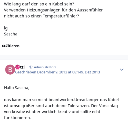
Wie lang darf den so ein Kabel sein?
Verwenden Heizungsanlagen für den Aussenfühler
nicht auch so einen Temperaturfühler?
lg
Sascha
Zitieren
Author stats
batti
Administrators
Geschrieben
December 9, 2013 at 08:14
9. Dez 2013
Hallo Sascha,
das kann man so nicht beantworten.Umso länger das Kabel
ist umso größer sind auch deine Toleranzen. Der Vorschlag
von kreativ ist aber wirklich kreativ und sollte echt
funktionieren.