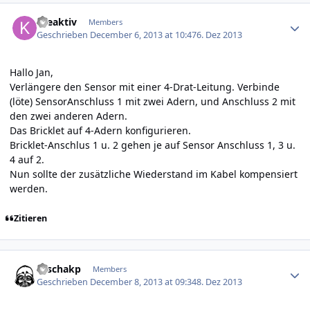
Author stats
kreaktiv
Members
Geschrieben
December 6, 2013 at 10:47
6. Dez 2013
Hallo Jan,
Verlängere den Sensor mit einer 4-Drat-Leitung. Verbinde
(löte) SensorAnschluss 1 mit zwei Adern, und Anschluss 2 mit
den zwei anderen Adern.
Das Bricklet auf 4-Adern konfigurieren.
Bricklet-Anschlus 1 u. 2 gehen je auf Sensor Anschluss 1, 3 u.
4 auf 2.
Nun sollte der zusätzliche Wiederstand im Kabel kompensiert
werden.
Zitieren
Author stats
saschakp
Members
Geschrieben
December 8, 2013 at 09:34
8. Dez 2013