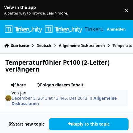
Skip to content
View in the app
×
Di
A better way to browse.
Learn more
.
Tinkerunity
Anmelden
Startseite
Deutsch
Allgemeine Diskussionen
Temperatur
Temperaturfühler Pt100 (2-Leiter)
verlängern
Share
Folgen diesem Inhalt
Von
jan
December 5, 2013 at 13:44
5. Dez 2013
in
Allgemeine
Diskussionen
Start new topic
Reply to this topic