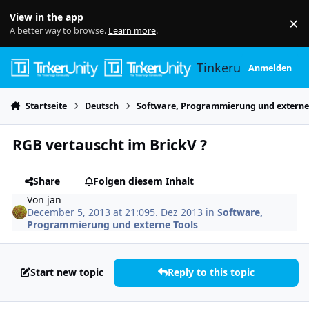
Skip to content
View in the app
×
Di
A better way to browse.
Learn more
.
Tinkerunity
Anmelden
Startseite
Deutsch
Software, Programmierung und externe
RGB vertauscht im BrickV ?
Share
Folgen diesem Inhalt
Von
jan
December 5, 2013 at 21:09
5. Dez 2013
in
Software,
Programmierung und externe Tools
Start new topic
Reply to this topic
Author stats