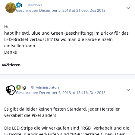
jan
Members
Geschrieben
December 5, 2013 at 21:09
5. Dez 2013
Hi,
habt ihr evtl. Blue und Green (Beschriftung) im BrickV für das
LED-Bricklet vertauscht? Da wo man die Farbe einzeln
eintsellen kann.
Danke
Zitieren
Author stats
borg
Administrators
Geschrieben
December 6, 2013 at 13:41
6. Dez 2013
Es gibt da leider keinen festen Standard. Jeder Hersteller
verkabelt die Pixel anders.
Die LED-Strips die wir verkaufen sind "RGB" verkabelt und die
LED-Pixel die wir verkaufen sind "BGR" verkabelt. Das ist ein