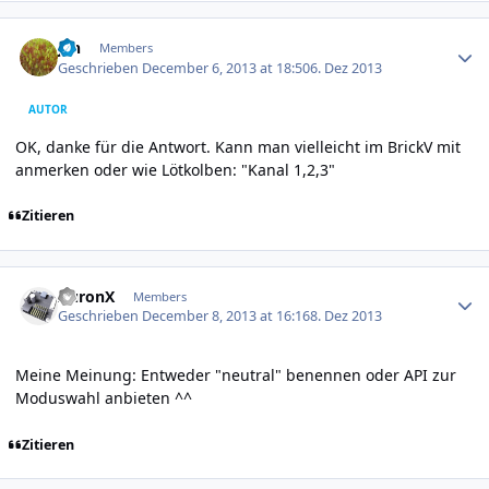
Author stats
jan
Members
Geschrieben
December 6, 2013 at 18:50
6. Dez 2013
AUTOR
OK, danke für die Antwort. Kann man vielleicht im BrickV mit
anmerken oder wie Lötkolben: "Kanal 1,2,3"
Zitieren
Author stats
AuronX
Members
Geschrieben
December 8, 2013 at 16:16
8. Dez 2013
Meine Meinung: Entweder "neutral" benennen oder API zur
Moduswahl anbieten ^^
Zitieren