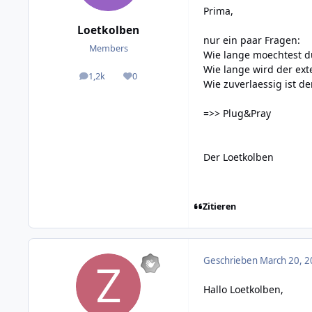
Prima,
Loetkolben
nur ein paar Fragen:
Members
Wie lange moechtest d
Wie lange wird der ext
1,2k
0
posts
Reputation
Wie zuverlaessig ist de
=>> Plug&Pray
Der Loetkolben
Zitieren
Geschrieben
March 20, 2
Hallo Loetkolben,