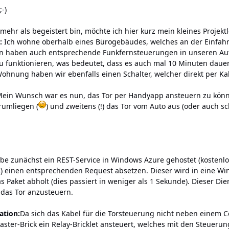
;-)
mehr als begeistert bin, möchte ich hier kurz mein kleines Projekt
n:
Ich wohne oberhalb eines Bürogebäudes, welches an der Einfahrt 
n haben auch entsprechende Funkfernsteuerungen in unseren Autos
 zu funktionieren, was bedeutet, dass es auch mal 10 Minuten dau
Wohnung haben wir ebenfalls einen Schalter, welcher direkt per K
ein Wunsch war es nun, das Tor per Handyapp ansteuern zu könn
rumliegen (
) und zweitens (!) das Tor vom Auto aus (oder auc
be zunächst ein REST-Service in Windows Azure gehostet (kostenlo
 einen entsprechenden Request absetzen. Dieser wird in eine Win
s Paket abholt (dies passiert in weniger als 1 Sekunde). Dieser Di
 das Tor anzusteuern.
ation:
Da sich das Kabel für die Torsteuerung nicht neben einem C
aster-Brick ein Relay-Bricklet ansteuert, welches mit den Steueru