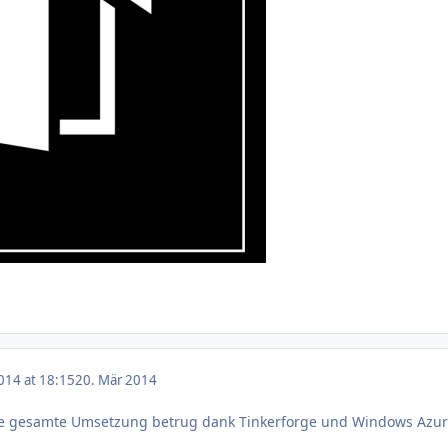
014 at 18:15
20. Mär 2014
ie gesamte Umsetzung betrug dank Tinkerforge und Windows Azur