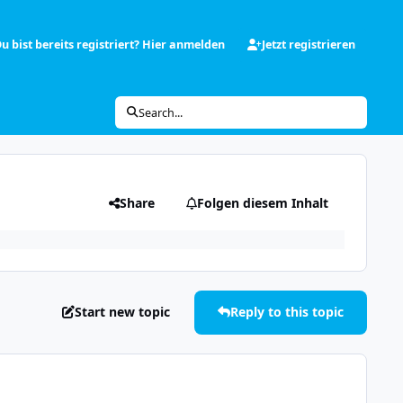
u bist bereits registriert? Hier anmelden
Jetzt registrieren
Search...
Share
Folgen diesem Inhalt
Start new topic
Reply to this topic