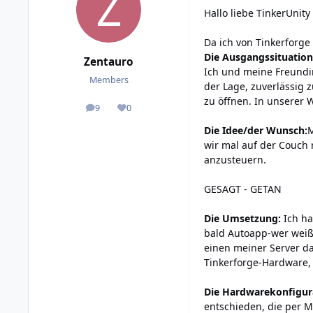
Hallo liebe TinkerUnity 
Da ich von Tinkerforge 
Die Ausgangssituatio
Zentauro
Ich und meine Freundi
Members
der Lage, zuverlässig
zu öffnen. In unserer 
9
0
posts
Reputation
Die Idee/der Wunsch:
M
wir mal auf der Couch 
anzusteuern.
GESAGT - GETAN
Die Umsetzung:
Ich ha
bald Autoapp-wer weiß)
einen meiner Server da
Tinkerforge-Hardware,
Die Hardwarekonfigur
entschieden, die per M