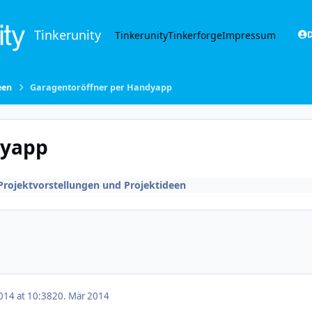
Tinkerunity
Tinkerunity
Tinkerforge
Impressum
D
een
Garagentoröffner per Handyapp
dyapp
Projektvorstellungen und Projektideen
014 at 10:38
20. Mär 2014