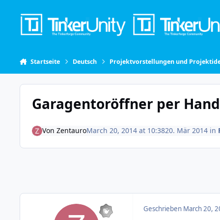
Skip to content
Startseite
Deutsch
Projektvorstellungen und Projektid
Garagentoröffner per Han
Von
Zentauro
March 20, 2014 at 10:38
20. Mär 2014
in
Geschrieben
March 20, 2