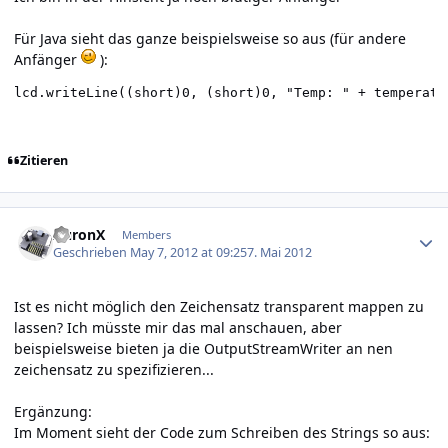
Für Java sieht das ganze beispielsweise so aus (für andere
Anfänger
):
lcd.writeLine((short)0, (short)0, "Temp: " + temperatu
Zitieren
Author stats
AuronX
Members
Geschrieben
May 7, 2012 at 09:25
7. Mai 2012
Ist es nicht möglich den Zeichensatz transparent mappen zu
lassen? Ich müsste mir das mal anschauen, aber
beispielsweise bieten ja die OutputStreamWriter an nen
zeichensatz zu spezifizieren...
Ergänzung:
Im Moment sieht der Code zum Schreiben des Strings so aus: