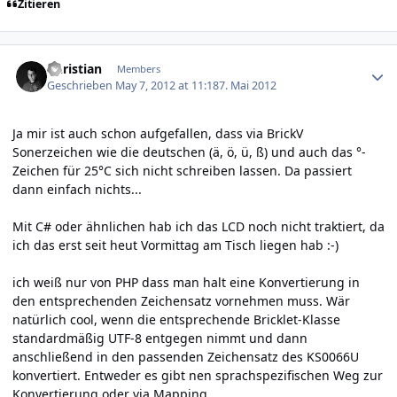
Zitieren
Author stats
Christian
Members
Geschrieben
May 7, 2012 at 11:18
7. Mai 2012
Ja mir ist auch schon aufgefallen, dass via BrickV
Sonerzeichen wie die deutschen (ä, ö, ü, ß) und auch das °-
Zeichen für 25°C sich nicht schreiben lassen. Da passiert
dann einfach nichts...
Mit C# oder ähnlichen hab ich das LCD noch nicht traktiert, da
ich das erst seit heut Vormittag am Tisch liegen hab :-)
ich weiß nur von PHP dass man halt eine Konvertierung in
den entsprechenden Zeichensatz vornehmen muss. Wär
natürlich cool, wenn die entsprechende Bricklet-Klasse
standardmäßig UTF-8 entgegen nimmt und dann
anschließend in den passenden Zeichensatz des KS0066U
konvertiert. Entweder es gibt nen sprachspezifischen Weg zur
Konvertierung oder via Mapping...