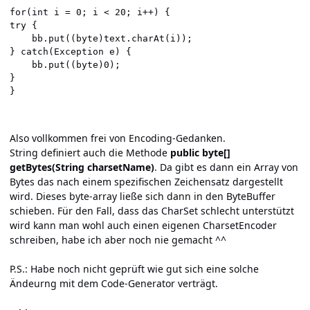
for(int i = 0; i < 20; i++) {

try {

	bb.put((byte)text.charAt(i));

} catch(Exception e) {

	bb.put((byte)0);

}

Also vollkommen frei von Encoding-Gedanken.
String definiert auch die Methode
public byte[]
getBytes(String charsetName)
. Da gibt es dann ein Array von
Bytes das nach einem spezifischen Zeichensatz dargestellt
wird. Dieses byte-array ließe sich dann in den ByteBuffer
schieben. Für den Fall, dass das CharSet schlecht unterstützt
wird kann man wohl auch einen eigenen
CharsetEncoder
schreiben, habe ich aber noch nie gemacht ^^
P.S.: Habe noch nicht geprüft wie gut sich eine solche
Ändeurng mit dem Code-Generator verträgt.