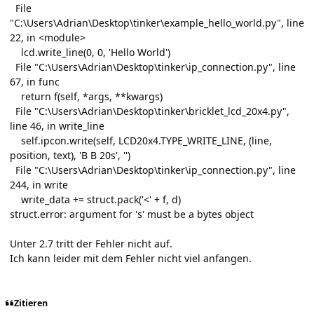
File
"C:\Users\Adrian\Desktop\tinker\example_hello_world.py", line
22, in <module>
lcd.write_line(0, 0, 'Hello World')
File "C:\Users\Adrian\Desktop\tinker\ip_connection.py", line
67, in func
return f(self, *args, **kwargs)
File "C:\Users\Adrian\Desktop\tinker\bricklet_lcd_20x4.py",
line 46, in write_line
self.ipcon.write(self, LCD20x4.TYPE_WRITE_LINE, (line,
position, text), 'B B 20s', '')
File "C:\Users\Adrian\Desktop\tinker\ip_connection.py", line
244, in write
write_data += struct.pack('<' + f, d)
struct.error: argument for 's' must be a bytes object
Unter 2.7 tritt der Fehler nicht auf.
Ich kann leider mit dem Fehler nicht viel anfangen.
Zitieren