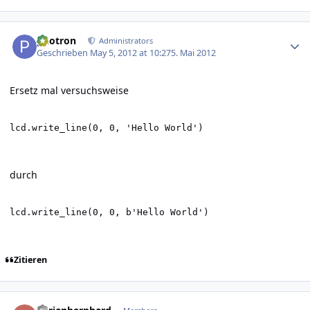
Author stats
photron
Administrators
Geschrieben
May 5, 2012 at 10:27
5. Mai 2012
Ersetz mal versuchsweise
lcd.write_line(0, 0, 'Hello World')
durch
lcd.write_line(0, 0, b'Hello World')
Zitieren
Author stats