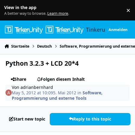
Skip to content
View in the app
×
Di
A better way to browse.
Learn more
.
Tinkerunity
Anmelden
Startseite
Deutsch
Software, Programmierung und externe
Python 3.2.3 + LCD 20*4
Share
Folgen diesem Inhalt
Von
adrianbernhard
May 5, 2012 at 10:09
5. Mai 2012
in
Software,
Programmierung und externe Tools
Start new topic
Reply to this topic
Author stats