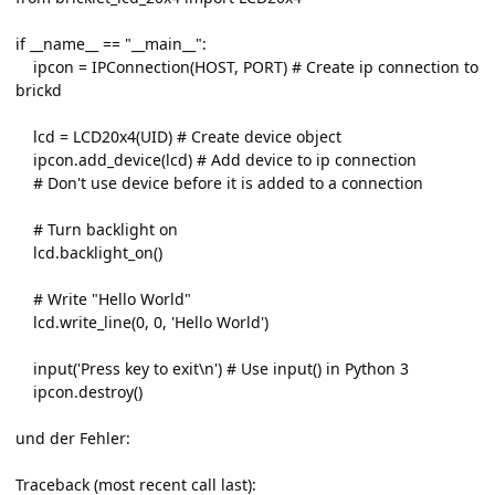
if __name__ == "__main__":
ipcon = IPConnection(HOST, PORT) # Create ip connection to
brickd
lcd = LCD20x4(UID) # Create device object
ipcon.add_device(lcd) # Add device to ip connection
# Don't use device before it is added to a connection
# Turn backlight on
lcd.backlight_on()
# Write "Hello World"
lcd.write_line(0, 0, 'Hello World')
input('Press key to exit\n') # Use input() in Python 3
ipcon.destroy()
und der Fehler:
Traceback (most recent call last):