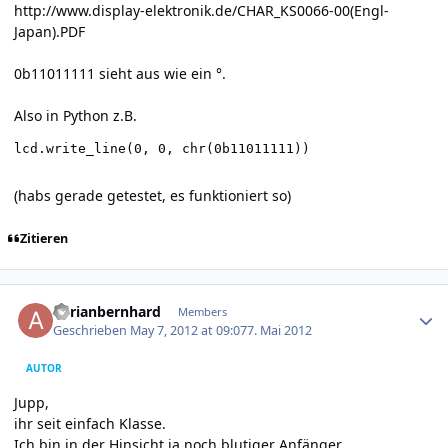
http://www.display-elektronik.de/CHAR_KS0066-00(Engl-
Japan
).PDF
0b11011111 sieht aus wie ein °.
Also in Python z.B.
lcd.write_line(0, 0, chr(0b11011111))
(habs gerade getestet, es funktioniert so)
Zitieren
Author stats
adrianbernhard
Members
Geschrieben
May 7, 2012 at 09:07
7. Mai 2012
AUTOR
Jupp,
ihr seit einfach Klasse.
Ich bin in der Hinsicht ja noch blutiger Anfänger