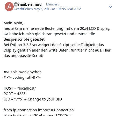
adrianbernhard
Members
Geschrieben
May 5, 2012 at 10:09
5. Mai 2012
Moin Moin,
heute kam meine neue Bestellung mit dem 20x4 LCD Display.
Da habe ich mich gleich ran gesetzt und erstmal die
Beispielscripte getestet.
Bei Python 3.2.3 verweigert das Script seine Tätigkeit, das
Display geht an aber den write Befehl führt er nicht aus. Hier
das angepasste Script:
#!/usr/bin/env python
# -*- coding: utf-8 -*-
HOST = "localhost"
PORT = 4223
UID = "7Yo" # Change to your UID
from ip_connection import IPConnection
from bricklet_lcd_20x4 import LCD20x4