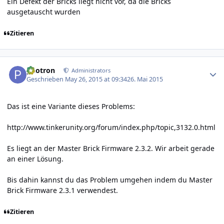
Ein Defekt der Bricks liegt nicht vor, da die Bricks
ausgetauscht wurden
Zitieren
Author stats
photron
Administrators
Geschrieben
May 26, 2015 at 09:34
26. Mai 2015
Das ist eine Variante dieses Problems:
http://www.tinkerunity.org/forum/index.php/topic,3132.0.html
Es liegt an der Master Brick Firmware 2.3.2. Wir arbeit gerade
an einer Lösung.
Bis dahin kannst du das Problem umgehen indem du Master
Brick Firmware 2.3.1 verwendest.
Zitieren