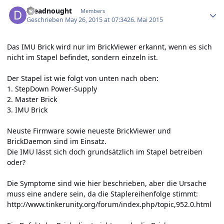
Author stats
dreadnought
Members
Geschrieben
May 26, 2015 at 07:34
26. Mai 2015
Das IMU Brick wird nur im BrickViewer erkannt, wenn es sich
nicht im Stapel befindet, sondern einzeln ist.
Der Stapel ist wie folgt von unten nach oben:
1. StepDown Power-Supply
2. Master Brick
3. IMU Brick
Neuste Firmware sowie neueste BrickViewer und
BrickDaemon sind im Einsatz.
Die IMU lässt sich doch grundsätzlich im Stapel betreiben
oder?
Die Symptome sind wie hier beschrieben, aber die Ursache
muss eine andere sein, da die Staplereihenfolge stimmt:
http://www.tinkerunity.org/forum/index.php/topic,952.0.html