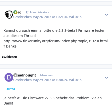
Author stats
borg
Administrators
Geschrieben
May 26, 2015 at 12:21
26. Mai 2015
Kannst du auch einmal bitte die 2.3.3-beta1 Firmware testen
aus diesem Thread
http://www.tinkerunity.org/forum/index.php/topic,3132.0.html
?
Danke!
Zitieren
Author stats
dreadnought
Members
Geschrieben
May 29, 2015 at 10:04
29. Mai 2015
AUTOR
Ja perfekt! Die Firmware v2.3.3 behebt das Problem. Vielen
Dank!