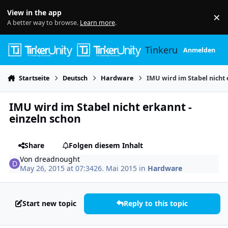
Skip to content
View in the app
×
Di
A better way to browse.
Learn more
.
Tinkerunity
Anmelden
Startseite
Deutsch
Hardware
IMU wird im Stabel nicht 
IMU wird im Stabel nicht erkannt -
einzeln schon
Share
Folgen diesem Inhalt
Von
dreadnought
May 26, 2015 at 07:34
26. Mai 2015
in
Hardware
Start new topic
Reply to this topic