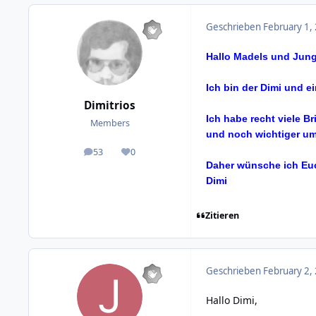
Geschrieben
February 1,
Hallo Madels und Jungs
Ich bin der Dimi und ei
Dimitrios
Ich habe recht viele B
Members
und noch wichtiger um 
53
0
posts
Reputation
Daher wünsche ich Euc
Dimi
Zitieren
Geschrieben
February 2,
Hallo Dimi,