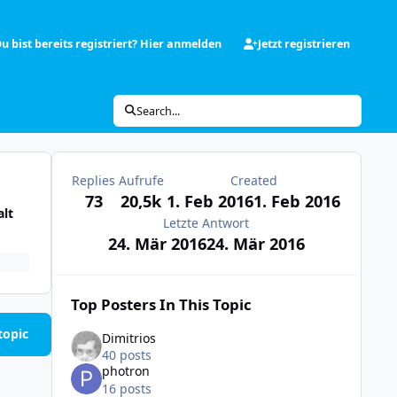
u bist bereits registriert? Hier anmelden
Jetzt registrieren
Search...
Replies
Aufrufe
Created
73
20,5k
1. Feb 2016
1. Feb 2016
alt
Letzte Antwort
24. Mär 2016
24. Mär 2016
Top Posters In This Topic
topic
Dimitrios
40 posts
photron
16 posts