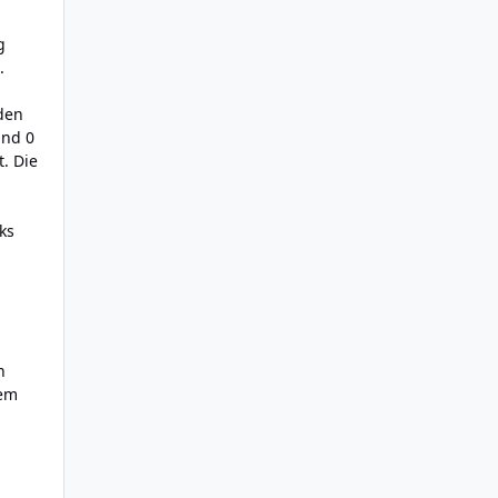
g
.
 den
und 0
t. Die
ks
n
dem