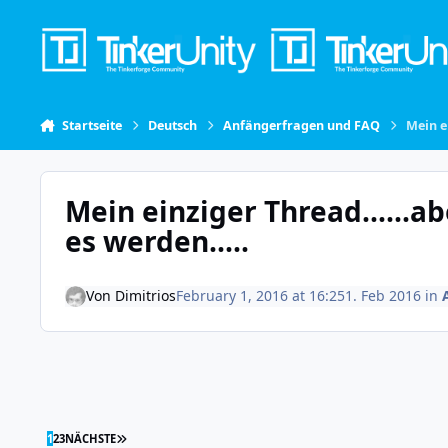
Skip to content
Startseite
Deutsch
Anfängerfragen und FAQ
Mein e
Mein einziger Thread......a
es werden.....
Von
Dimitrios
February 1, 2016 at 16:25
1. Feb 2016
in
LETZTE SEITE
1
2
3
NÄCHSTE