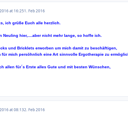
 2016 at 16:25
1. Feb 2016
, ich grüße Euch alle herzlich.
n Neuling hier,....aber nicht mehr lange, so hoffe ich.
ricks und Bricklets erworben um mich damit zu beschäftigen,
für mich persöhnlich eine Art sinnvolle Ergotherapie zu ermöglic
h allen für´s Erste alles Gute und mit besten Wünschen,
 2016 at 08:13
2. Feb 2016