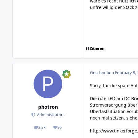
wäre es recht nützlich
unfreiwillig der Stack 
Zitieren
Geschrieben
February 8,
Sorry, für die späte An
Die rote LED am DC Bri
Stromversorgung überla
photron
Überlastsituation vorü
Administrators
noch mal setzen, siehe
3,3k
96
posts
Reputation
http://www.tinkerforg