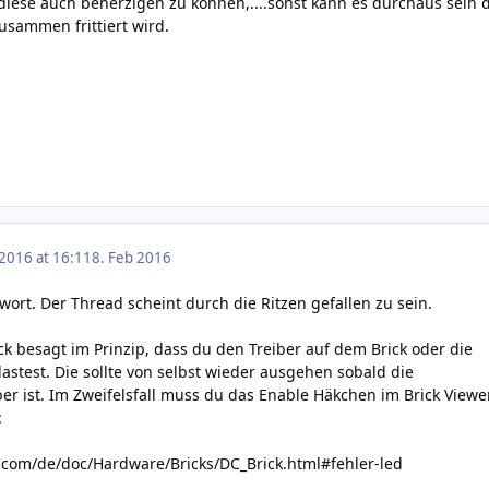
 diese auch beherzigen zu können,....sonst kann es durchaus sein 
zusammen frittiert wird.
 2016 at 16:11
8. Feb 2016
twort. Der Thread scheint durch die Ritzen gefallen zu sein.
ck besagt im Prinzip, dass du den Treiber auf dem Brick oder die
stest. Die sollte von selbst wieder ausgehen sobald die
ber ist. Im Zweifelsfall muss du das Enable Häkchen im Brick Viewe
:
e.com/de/doc/Hardware/Bricks/DC_Brick.html#fehler-led