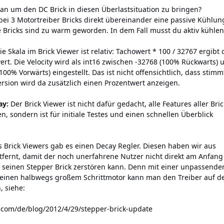
n um den DC Brick in diesen Überlastsituation zu bringen?
bei 3 Motortreiber Bricks direkt übereinander eine passive Kühlun
 Bricks sind zu warm geworden. In dem Fall musst du aktiv kühlen
e Skala im Brick Viewer ist relativ: Tachowert * 100 / 32767 ergibt
t. Die Velocity wird als int16 zwischen -32768 (100% Rückwarts) 
(100% Vorwärts) eingestellt. Das ist nicht offensichtlich, dass stimm
ersion wird da zusätzlich einen Prozentwert anzeigen.
ay:
Der Brick Viewer ist nicht dafür gedacht, alle Features aller Bric
n, sondern ist für initiale Testes und einen schnellen Überblick
s Brick Viewers gab es einen Decay Regler. Diesen haben wir aus
fernt, damit der noch unerfahrene Nutzer nicht direkt am Anfang
seinen Stepper Brick zerstören kann. Denn mit einer unpassende
 einen halbwegs großem Schrittmotor kann man den Treiber auf 
, siehe:
e.com/de/blog/2012/4/29/stepper-brick-update