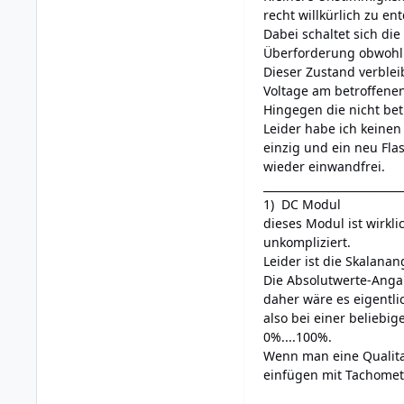
recht willkürlich zu en
Dabei schaltet sich di
Überforderung obwohl e
Dieser Zustand verblei
Voltage am betroffenen
Hingegen die nicht bet
Leider habe ich keine
einzig und ein neu Fla
wieder einwandfrei.
__________________________
1) DC Modul
dieses Modul ist wirkl
unkompliziert.
Leider ist die Skalana
Die Absolutwerte-Anga
daher wäre es eigentli
also bei einer belieb
0%....100%.
Wenn man eine Qualit
einfügen mit Tachomete