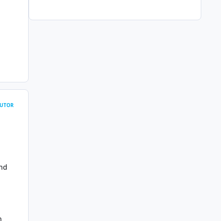
UTOR
und
n