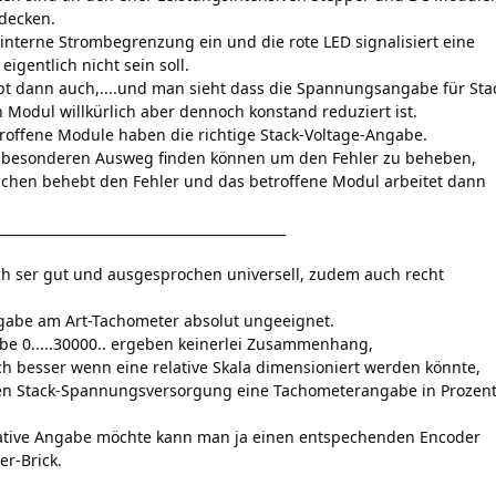
tdecken.
e interne Strombegrenzung ein und die rote LED signalisiert eine
igentlich nicht sein soll.
bt dann auch,....und man sieht dass die Spannungsangabe für Sta
 Modul willkürlich aber dennoch konstand reduziert ist.
roffene Module haben die richtige Stack-Voltage-Angabe.
n besonderen Ausweg finden können um den Fehler zu beheben,
schen behebt den Fehler und das betroffene Modul arbeitet dann
___________________________________________
ich ser gut und ausgesprochen universell, zudem auch recht
ngabe am Art-Tachometer absolut ungeeignet.
be 0.....30000.. ergeben keinerlei Zusammenhang,
ch besser wenn eine relative Skala dimensioniert werden könnte,
igen Stack-Spannungsversorgung eine Tachometerangabe in Proze
ative Angabe möchte kann man ja einen entspechenden Encoder
r-Brick.