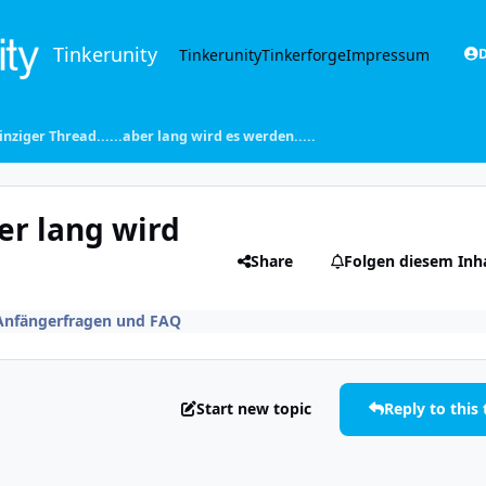
Tinkerunity
Tinkerunity
Tinkerforge
Impressum
D
inziger Thread......aber lang wird es werden.....
ber lang wird
Share
Folgen diesem Inh
Anfängerfragen und FAQ
Start new topic
Reply to this 