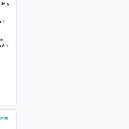
rden,
auf
 im
m 8er
UTOR