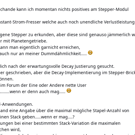
Schande kann ich momentan nichts positives am Stepper-Modul
nstant-Strom-Fresser welche auch noch unendliche Verlustleistung
igene Stepper zu erkunden, aber diese sind genauso jämmerlich w
r mit Planetengetriebe.
ann man eigentlich garnicht erreichen,
s auch nur an meiner Dummdähmlichkeit.....
lich nach der erwartungsvolle Decay Justierung gesucht.
ber geschrieben, aber die Decay-Implementierung im Stepper-Bric
können.
 im Forum der Eine oder Andere nette User
.......wenn er denn auch mag.....
al-Anwendungen.
mand eine Angabe über die maximal mögliche Stapel-Anzahl von
nen Stack geben.....wenn er mag....?
rungen bei einer bestimmten Stack-Variation die maximalen
chen wird,