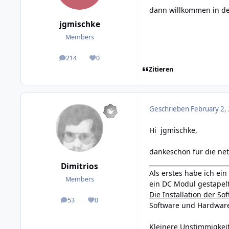
dann willkommen in de
jgmischke
Members
214
0
posts
Reputation
Zitieren
Geschrieben
February 2,
Hi jgmischke,
dankeschön für die net
__________________________
Dimitrios
Als erstes habe ich e
Members
ein DC Modul gestapelt
Die Installation der So
53
0
posts
Reputation
Software und Hardware
Kleinere Unstimmigkei