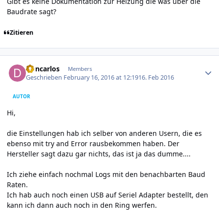
Gibt es keine Dokumentation zur Heizung die was über die
Baudrate sagt?
Zitieren
Author stats
Doncarlos
Members
Geschrieben
February 16, 2016 at 12:19
16. Feb 2016
AUTOR
Hi,
die Einstellungen hab ich selber von anderen Usern, die es
ebenso mit try and Error rausbekommen haben. Der
Hersteller sagt dazu gar nichts, das ist ja das dumme....
Ich ziehe einfach nochmal Logs mit den benachbarten Baud
Raten.
Ich hab auch noch einen USB auf Seriel Adapter bestellt, den
kann ich dann auch noch in den Ring werfen.