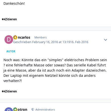
Dankeschön!
Zitieren
Author stats
Doncarlos
Members
Geschrieben
February 16, 2016 at 13:19
16. Feb 2016
AUTOR
Noch was: Könnte das ein "simples" elektrisches Problem sein
? eine fehlerhafte Masse oder sowas? Das serielle Kabel führt
ja eine Masse, aber da ist auch noch ein Adapter dazwischen.
Der Laptop mit eigenem Netzteil könnte sich da anders
verhalten?!
Zitieren
Author stats
photron
Administrators