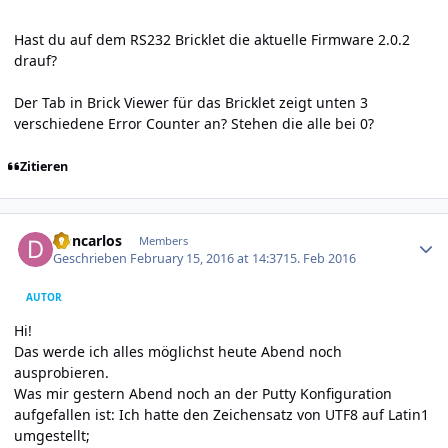
Hast du auf dem RS232 Bricklet die aktuelle Firmware 2.0.2
drauf?
Der Tab in Brick Viewer für das Bricklet zeigt unten 3
verschiedene Error Counter an? Stehen die alle bei 0?
Zitieren
Author stats
Doncarlos
Members
Geschrieben
February 15, 2016 at 14:37
15. Feb 2016
AUTOR
Hi!
Das werde ich alles möglichst heute Abend noch
ausprobieren.
Was mir gestern Abend noch an der Putty Konfiguration
aufgefallen ist: Ich hatte den Zeichensatz von UTF8 auf Latin1
umgestellt;