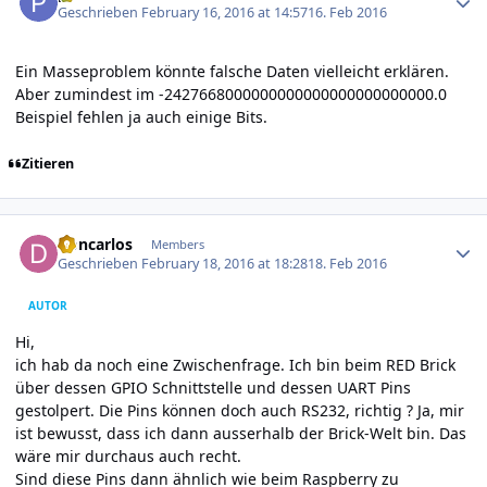
Geschrieben
February 16, 2016 at 14:57
16. Feb 2016
Ein Masseproblem könnte falsche Daten vielleicht erklären.
Aber zumindest im -2427668000000000000000000000000.0
Beispiel fehlen ja auch einige Bits.
Zitieren
Author stats
Doncarlos
Members
Geschrieben
February 18, 2016 at 18:28
18. Feb 2016
AUTOR
Hi,
ich hab da noch eine Zwischenfrage. Ich bin beim RED Brick
über dessen GPIO Schnittstelle und dessen UART Pins
gestolpert. Die Pins können doch auch RS232, richtig ? Ja, mir
ist bewusst, dass ich dann ausserhalb der Brick-Welt bin. Das
wäre mir durchaus auch recht.
Sind diese Pins dann ähnlich wie beim Raspberry zu