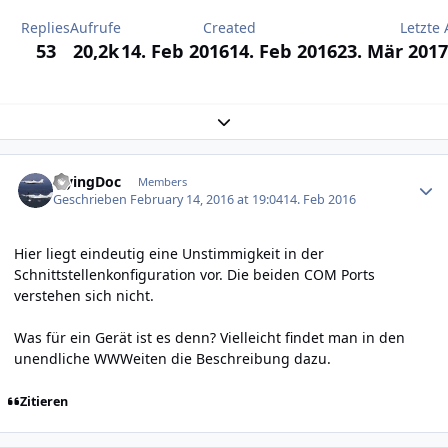
Replies
Aufrufe
Created
Letzte 
53
20,2k
14. Feb 2016
14. Feb 2016
23. Mär 2017
Expand topic overview
Author stats
FlyingDoc
Members
Geschrieben
February 14, 2016 at 19:04
14. Feb 2016
Hier liegt eindeutig eine Unstimmigkeit in der
Schnittstellenkonfiguration vor. Die beiden COM Ports
verstehen sich nicht.
Was für ein Gerät ist es denn? Vielleicht findet man in den
unendliche WWWeiten die Beschreibung dazu.
Zitieren