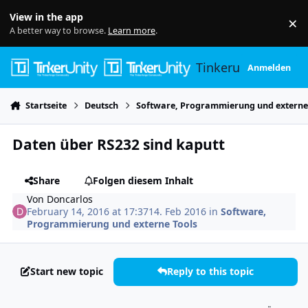
Skip to content
View in the app
×
Di
A better way to browse.
Learn more
.
Tinkerunity
Anmelden
Startseite
Deutsch
Software, Programmierung und externe
Daten über RS232 sind kaputt
Share
Folgen diesem Inhalt
Von
Doncarlos
February 14, 2016 at 17:37
14. Feb 2016
in
Software,
Programmierung und externe Tools
Start new topic
Reply to this topic