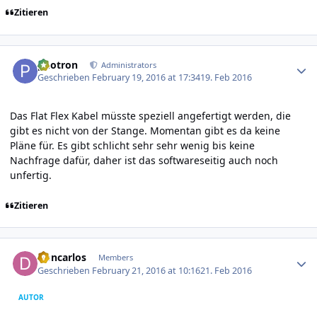
Zitieren
Author stats
photron
Administrators
Geschrieben
February 19, 2016 at 17:34
19. Feb 2016
Das Flat Flex Kabel müsste speziell angefertigt werden, die
gibt es nicht von der Stange. Momentan gibt es da keine
Pläne für. Es gibt schlicht sehr sehr wenig bis keine
Nachfrage dafür, daher ist das softwareseitig auch noch
unfertig.
Zitieren
Author stats
Doncarlos
Members
Geschrieben
February 21, 2016 at 10:16
21. Feb 2016
AUTOR