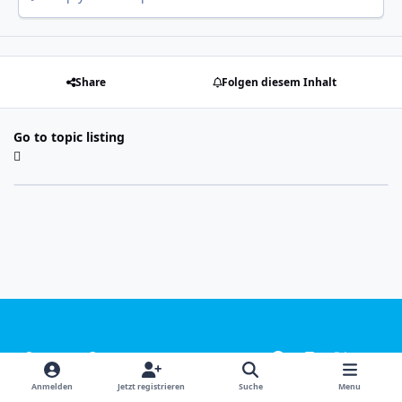
Share
Folgen diesem Inhalt
Go to topic listing
Light Mode
Dark Mode
System Preference
f
i
x
y
a
n
o
Sprachen
Design
Datenschutzerklärung
Kontakt
Anmelden
Jetzt registrieren
Suche
Menu
c
s
u