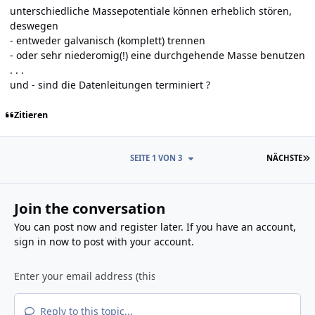
unterschiedliche Massepotentiale können erheblich stören,
deswegen
- entweder galvanisch (komplett) trennen
- oder sehr niederomig(!) eine durchgehende Masse benutzen
. . .
und - sind die Datenleitungen terminiert ?
Zitieren
L
SEITE 1 VON 3
NÄCHSTE
Join the conversation
You can post now and register later. If you have an account,
sign in now
to post with your account.
Reply to this topic...