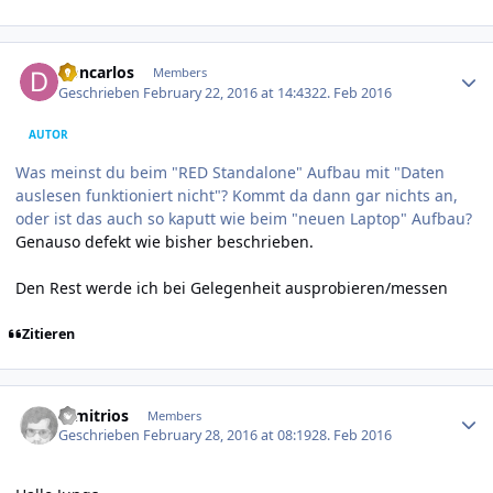
Author stats
Doncarlos
Members
Geschrieben
February 22, 2016 at 14:43
22. Feb 2016
AUTOR
Was meinst du beim "RED Standalone" Aufbau mit "Daten
auslesen funktioniert nicht"? Kommt da dann gar nichts an,
oder ist das auch so kaputt wie beim "neuen Laptop" Aufbau?
Genauso defekt wie bisher beschrieben.
Den Rest werde ich bei Gelegenheit ausprobieren/messen
Zitieren
Author stats
Dimitrios
Members
Geschrieben
February 28, 2016 at 08:19
28. Feb 2016