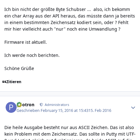
Ich bin nicht der größte Byte Schubser ... also, ich bekomm
ein char Array aus der API heraus, das müsste dann ja bereits
in einem bestimmten Zeichensatz kodiert sein, oder ? Fehlt
mir hier vielleicht auch "nur" noch eine Umwandlung ?
Firmware ist aktuell.
Ich werde noch berichten.
Schöne Grüße
Zitieren
Author stats
photron
Administrators
Geschrieben
February 15, 2016 at 15:43
15. Feb 2016
Die heile Ausgabe besteht nur aus ASCII Zeichen. Das ist also
kein Problem mit dem Zeichensatz. Das sollte in Putty mit UTF-