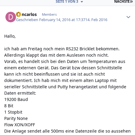
L
SEITE 1 VON 3
NÄCHSTE
Author stats
Doncarlos
Members
Geschrieben
February 14, 2016 at 17:37
14. Feb 2016
Hallo,
ich hab am Freitag noch mein RS232 Bricklet bekommen.
Allerdings klappt das mit dem Auslesen noch nicht.
Vorab, es handelt sich bei den Daten um Temperaturen aus
einem externen Gerät. Das Gerät bzw dessen Schnittstelle
kann ich nicht beeinflussen und sie ist auch nicht
dokumentiert. Ich hab mich mit einem alten Laptop mit
serieller Schnittstelle und Putty herangetastet und folgende
Daten ermittelt:
19200 Baud
8 Bit
1 Stopbit
Parity None
Flow XON/XOFF
Die Anlage sendet alle 500ms eine Datenzeile die so aussehen