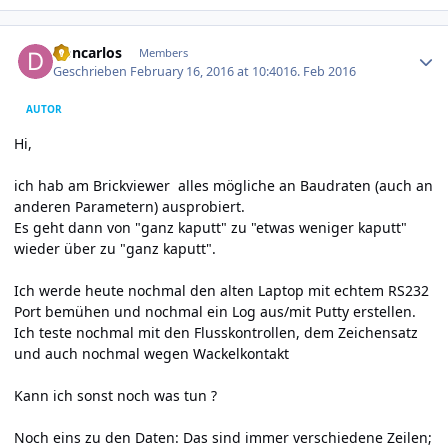
Author stats
Doncarlos
Members
Geschrieben
February 16, 2016 at 10:40
16. Feb 2016
AUTOR
Hi,
ich hab am Brickviewer alles mögliche an Baudraten (auch an
anderen Parametern) ausprobiert.
Es geht dann von "ganz kaputt" zu "etwas weniger kaputt"
wieder über zu "ganz kaputt".
Ich werde heute nochmal den alten Laptop mit echtem RS232
Port bemühen und nochmal ein Log aus/mit Putty erstellen.
Ich teste nochmal mit den Flusskontrollen, dem Zeichensatz
und auch nochmal wegen Wackelkontakt
Kann ich sonst noch was tun ?
Noch eins zu den Daten: Das sind immer verschiedene Zeilen;