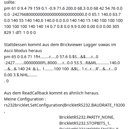
sollte:
pm 61 0 9.4 79 159 0.1 -0.9 71.6 200.0 68.3 0.0 68 42 54 76 0.0
0.0 -2427668000000000000000000000000.0 0 65.1 140.0 63.7
0.0 140 55 140 140.0 140.0 0.0 0.0 140 140 15 140 100 100 100
100 100 100 140 140 14 0.7 0.8 0.0 9.9 0.00 0.00 0.0 0.00 305
829 1 df1 1 0 0 0
Stattdessen kommt aus dem Brickviewer Logger sowas im
Ascii Modus heraus
pm 65 0 0.6 71 1fH........r.....0 57.6 0.$S...&$.....r...0
-2427........00000000FL.8000.....r...0.0 53.5...R&ML...........140.0
...&...& 140 24 .&.L.. 1........100 100 .&$L.. 1.r...r....R'...&...r....0
0.00 3.$.NHL........
. 0
Aus dem ReadCallback kommt es ähnlich heraus.
Meine Configuration :
rs232bricklet.SetConfiguration(BrickletRS232.BAUDRATE_19200
,
BrickletRS232.PARITY_NONE,
BrickletRS232.STOPBITS_1,