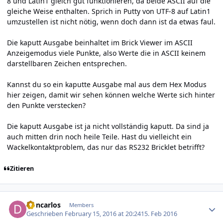
8 und Latin1 gleich gut funktionieren, da beide ASCII auf die
gleiche Weise enthalten. Sprich in Putty von UTF-8 auf Latin1
umzustellen ist nicht nötig, wenn doch dann ist da etwas faul.
Die kaputt Ausgabe beinhaltet im Brick Viewer im ASCII
Anzeigemodus viele Punkte, also Werte die in ASCII keinem
darstellbaren Zeichen entsprechen.
Kannst du so ein kaputte Ausgabe mal aus dem Hex Modus
hier zeigen, damit wir sehen können welche Werte sich hinter
den Punkte verstecken?
Die kaputt Ausgabe ist ja nicht vollständig kaputt. Da sind ja
auch mitten drin noch heile Teile. Hast du vielleicht ein
Wackelkontaktproblem, das nur das RS232 Bricklet betrifft?
Zitieren
Author stats
Doncarlos
Members
Geschrieben
February 15, 2016 at 20:24
15. Feb 2016