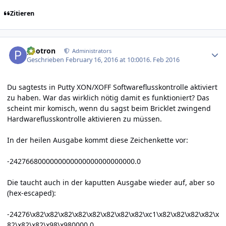
Zitieren
Author stats
photron
Administrators
Geschrieben
February 16, 2016 at 10:00
16. Feb 2016
Du sagtests in Putty XON/XOFF Softwareflusskontrolle aktiviert
zu haben. War das wirklich nötig damit es funktioniert? Das
scheint mir komisch, wenn du sagst beim Bricklet zwingend
Hardwareflusskontrolle aktivieren zu müssen.
In der heilen Ausgabe kommt diese Zeichenkette vor:
-2427668000000000000000000000000.0
Die taucht auch in der kaputten Ausgabe wieder auf, aber so
(hex-escaped):
-24276\x82\x82\x82\x82\x82\x82\x82\x82\xc1\x82\x82\x82\x82\x
82\x82\x82\x98\x980000.0