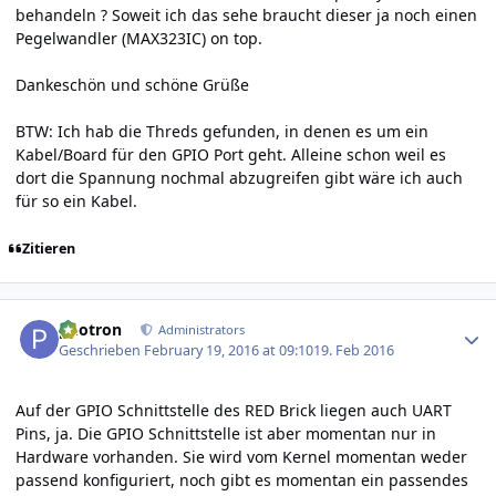
behandeln ? Soweit ich das sehe braucht dieser ja noch einen
Pegelwandler (MAX323IC) on top.
Dankeschön und schöne Grüße
BTW: Ich hab die Threds gefunden, in denen es um ein
Kabel/Board für den GPIO Port geht. Alleine schon weil es
dort die Spannung nochmal abzugreifen gibt wäre ich auch
für so ein Kabel.
Zitieren
Author stats
photron
Administrators
Geschrieben
February 19, 2016 at 09:10
19. Feb 2016
Auf der GPIO Schnittstelle des RED Brick liegen auch UART
Pins, ja. Die GPIO Schnittstelle ist aber momentan nur in
Hardware vorhanden. Sie wird vom Kernel momentan weder
passend konfiguriert, noch gibt es momentan ein passendes