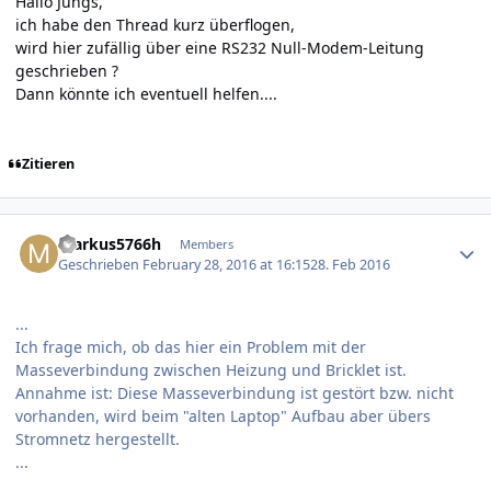
Hallo Jungs,
ich habe den Thread kurz überflogen,
wird hier zufällig über eine RS232 Null-Modem-Leitung
geschrieben ?
Dann könnte ich eventuell helfen....
Zitieren
Author stats
markus5766h
Members
Geschrieben
February 28, 2016 at 16:15
28. Feb 2016
...
Ich frage mich, ob das hier ein Problem mit der
Masseverbindung zwischen Heizung und Bricklet ist.
Annahme ist: Diese Masseverbindung ist gestört bzw. nicht
vorhanden, wird beim "alten Laptop" Aufbau aber übers
Stromnetz hergestellt.
...