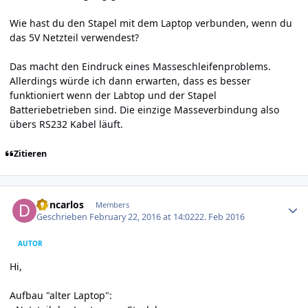
Wie hast du den Stapel mit dem Laptop verbunden, wenn du
das 5V Netzteil verwendest?
Das macht den Eindruck eines Masseschleifenproblems.
Allerdings würde ich dann erwarten, dass es besser
funktioniert wenn der Labtop und der Stapel
Batteriebetrieben sind. Die einzige Masseverbindung also
übers RS232 Kabel läuft.
Zitieren
Author stats
Doncarlos
Members
Geschrieben
February 22, 2016 at 14:02
22. Feb 2016
AUTOR
Hi,
Aufbau "alter Laptop":