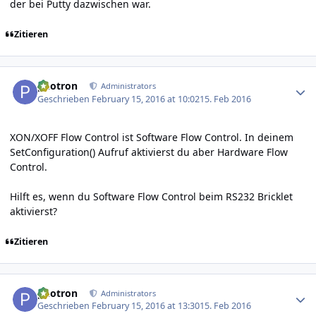
der bei Putty dazwischen war.
Zitieren
Author stats
photron
Administrators
Geschrieben
February 15, 2016 at 10:02
15. Feb 2016
XON/XOFF Flow Control ist Software Flow Control. In deinem
SetConfiguration() Aufruf aktivierst du aber Hardware Flow
Control.
Hilft es, wenn du Software Flow Control beim RS232 Bricklet
aktivierst?
Zitieren
Author stats
photron
Administrators
Geschrieben
February 15, 2016 at 13:30
15. Feb 2016