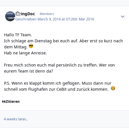
Author stats
FlyingDoc
Members
Geschrieben
March 9, 2016 at 07:26
9. Mär 2016
Hallo TF Team.
Ich schlage am Dienstag bei euch auf. Aber erst so kurz nach
dem Mittag.
Hab ne lange Anreise.
Freu mich schon euch mal persönlich zu treffen. Wer von
eurem Team ist denn da?
P.S. Wenn es klappt komm ich geflogen. Muss dann nur
schnell vom Flughafen zur CeBit und zurück kommen.
Zitieren
4 weeks later...