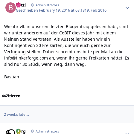
batti
Administrators
Geschrieben
February 19, 2016 at 08:18
19. Feb 2016
Wie ihr vll. in unserem letzten
Blogeintrag
gelesen habt, sind
wir unter anderem auf der CeBIT dieses Jahr mit einem
kleinen Stand vertreten. Als Aussteller haben wir ein
Kontingent von 30 Freikarten, die wir euch gerne zur
Verfügung stellen. Daher schreibt uns bitte per Mail an die
info@tinkerforge.com an, wenn ihr gerne Freikarten hättet. Es
sind nur 30 Stück, wenn weg, dann weg.
Bastian
Zitieren
2 weeks later...
Author stats
borg
Administrators