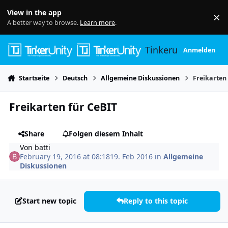
Skip to content
View in the app
×
Di
A better way to browse.
Learn more
.
Tinkerunity
Anmelden
Startseite
Deutsch
Allgemeine Diskussionen
Freikarten
Freikarten für CeBIT
Share
Folgen diesem Inhalt
Von
batti
February 19, 2016 at 08:18
19. Feb 2016
in
Allgemeine
Diskussionen
Start new topic
Reply to this topic
Author stats