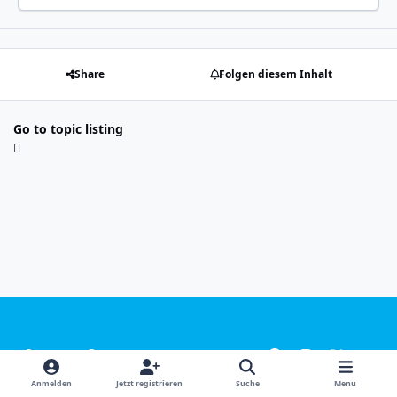
Share
Folgen diesem Inhalt
Go to topic listing
Light Mode
Dark Mode
System Preference
f
i
x
y
a
n
o
Sprachen
Design
Datenschutzerklärung
Kontakt
Anmelden
Jetzt registrieren
Suche
Menu
c
s
u