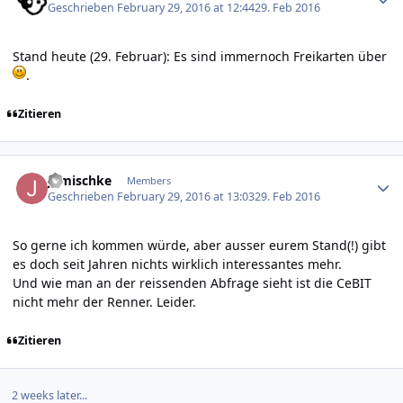
Geschrieben
February 29, 2016 at 12:44
29. Feb 2016
Stand heute (29. Februar): Es sind immernoch Freikarten über
.
Zitieren
Author stats
jgmischke
Members
Geschrieben
February 29, 2016 at 13:03
29. Feb 2016
So gerne ich kommen würde, aber ausser eurem Stand(!) gibt
es doch seit Jahren nichts wirklich interessantes mehr.
Und wie man an der reissenden Abfrage sieht ist die CeBIT
nicht mehr der Renner. Leider.
Zitieren
2 weeks later...