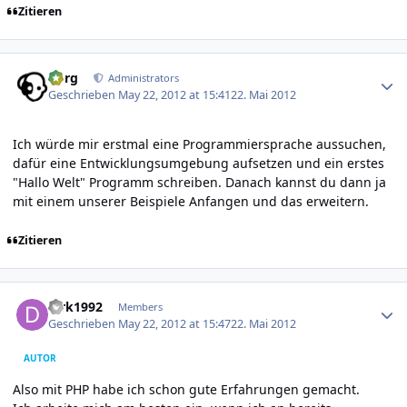
Zitieren
Author stats
borg
Administrators
Geschrieben
May 22, 2012 at 15:41
22. Mai 2012
Ich würde mir erstmal eine Programmiersprache aussuchen,
dafür eine Entwicklungsumgebung aufsetzen und ein erstes
"Hallo Welt" Programm schreiben. Danach kannst du dann ja
mit einem unserer Beispiele Anfangen und das erweitern.
Zitieren
Author stats
dirk1992
Members
Geschrieben
May 22, 2012 at 15:47
22. Mai 2012
AUTOR
Also mit PHP habe ich schon gute Erfahrungen gemacht.