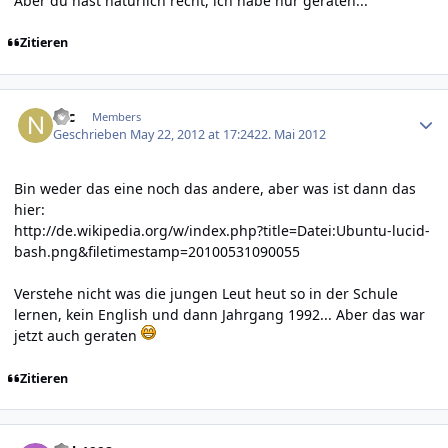
Aber du hast natürlich recht, ich habe nur geraten...
Zitieren
Author stats
Nic
Members
Geschrieben
May 22, 2012 at 17:24
22. Mai 2012
Bin weder das eine noch das andere, aber was ist dann das
hier:
http://de.wikipedia.org/w/index.php?title=Datei:Ubuntu-lucid-
bash.png&filetimestamp=20100531090055
Verstehe nicht was die jungen Leut heut so in der Schule
lernen, kein English und dann Jahrgang 1992... Aber das war
jetzt auch geraten
Zitieren
Author stats