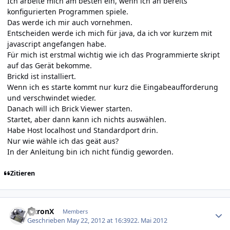
Ich arbeite mich am besten ein, wenn ich an bereits
konfigurierten Programmen spiele.
Das werde ich mir auch vornehmen.
Entscheiden werde ich mich für java, da ich vor kurzem mit
javascript angefangen habe.
Für mich ist erstmal wichtig wie ich das Programmierte skript
auf das Gerät bekomme.
Brickd ist installiert.
Wenn ich es starte kommt nur kurz die Eingabeaufforderung
und verschwindet wieder.
Danach will ich Brick Viewer starten.
Startet, aber dann kann ich nichts auswählen.
Habe Host localhost und Standardport drin.
Nur wie wähle ich das geät aus?
In der Anleitung bin ich nicht fündig geworden.
Zitieren
Author stats
AuronX
Members
Geschrieben
May 22, 2012 at 16:39
22. Mai 2012