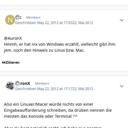
Author stats
Nic
Members
Geschrieben
May 22, 2012 at 17:03
22. Mai 2012
@AuronX
Hmmh, er hat nix von Windows erzählt, vielleicht gibt ihm
jem. noch den Hinweis zu Linux bzw. Mac.
Zitieren
Author stats
AuronX
Members
Geschrieben
May 22, 2012 at 17:17
22. Mai 2012
Also ein Linuxer/Macer würde nichts von einer
Eingabeaufforderung schreiben, da drüben nennen die
meisten das Konsole oder Terminal ^^