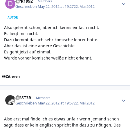
dirk1992
Members
Geschrieben
May 22, 2012 at 19:27
22. Mai 2012
AUTOR
Also gelernt schon, aber ich kenns einfach nicht.
Es liegt mir nicht.
Dazu kommt das ich sehr komische lehrer hatte.
Aber das ist eine andere Geschichte.
Es geht jetzt auf einmal.
Wurde vorher komischerweiße nicht erkannt.
Zitieren
Author stats
M4ST3R
Members
Geschrieben
May 22, 2012 at 19:57
22. Mai 2012
Also erst mal finde ich es etwas unfair wenn jemand schon
sagt, dass er kein englisch spricht ihn dazu zu nötigen. Das