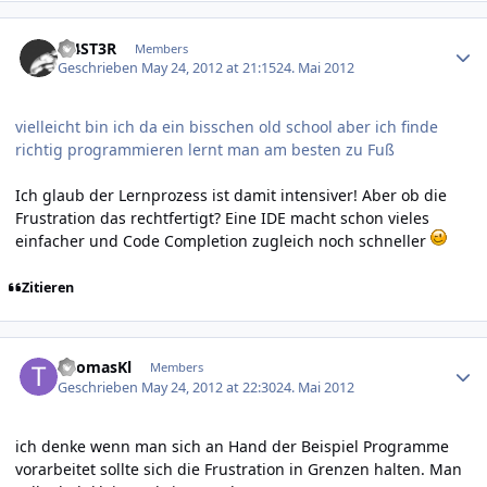
Author stats
M4ST3R
Members
Geschrieben
May 24, 2012 at 21:15
24. Mai 2012
vielleicht bin ich da ein bisschen old school aber ich finde
richtig programmieren lernt man am besten zu Fuß
Ich glaub der Lernprozess ist damit intensiver! Aber ob die
Frustration das rechtfertigt? Eine IDE macht schon vieles
einfacher und Code Completion zugleich noch schneller
Zitieren
Author stats
ThomasKl
Members
Geschrieben
May 24, 2012 at 22:30
24. Mai 2012
ich denke wenn man sich an Hand der Beispiel Programme
vorarbeitet sollte sich die Frustration in Grenzen halten. Man