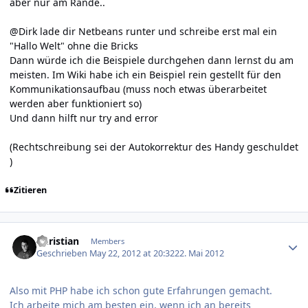
aber nur am Rande..
@Dirk lade dir Netbeans runter und schreibe erst mal ein
"Hallo Welt" ohne die Bricks
Dann würde ich die Beispiele durchgehen dann lernst du am
meisten. Im Wiki habe ich ein Beispiel rein gestellt für den
Kommunikationsaufbau (muss noch etwas überarbeitet
werden aber funktioniert so)
Und dann hilft nur try and error
(Rechtschreibung sei der Autokorrektur des Handy geschuldet
)
Zitieren
Author stats
Christian
Members
Geschrieben
May 22, 2012 at 20:32
22. Mai 2012
Also mit PHP habe ich schon gute Erfahrungen gemacht.
Ich arbeite mich am besten ein, wenn ich an bereits