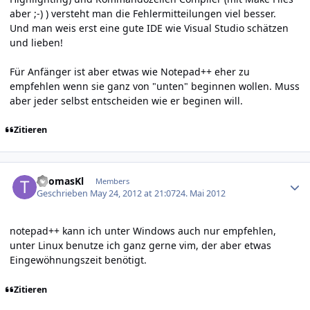
aber ;-) ) versteht man die Fehlermitteilungen viel besser.
Und man weis erst eine gute IDE wie Visual Studio schätzen
und lieben!
Für Anfänger ist aber etwas wie Notepad++ eher zu
empfehlen wenn sie ganz von "unten" beginnen wollen. Muss
aber jeder selbst entscheiden wie er beginen will.
Zitieren
Author stats
ThomasKl
Members
Geschrieben
May 24, 2012 at 21:07
24. Mai 2012
notepad++ kann ich unter Windows auch nur empfehlen,
unter Linux benutze ich ganz gerne vim, der aber etwas
Eingewöhnungszeit benötigt.
Zitieren