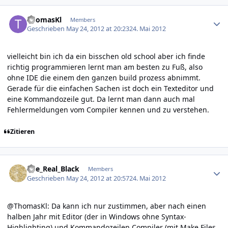
Author stats
ThomasKl
Members
Geschrieben
May 24, 2012 at 20:23
24. Mai 2012
vielleicht bin ich da ein bisschen old school aber ich finde
richtig programmieren lernt man am besten zu Fuß, also
ohne IDE die einem den ganzen build prozess abnimmt.
Gerade für die einfachen Sachen ist doch ein Texteditor und
eine Kommandozeile gut. Da lernt man dann auch mal
Fehlermeldungen vom Compiler kennen und zu verstehen.
Zitieren
Author stats
The_Real_Black
Members
Geschrieben
May 24, 2012 at 20:57
24. Mai 2012
@ThomasKl: Da kann ich nur zustimmen, aber nach einen
halben Jahr mit Editor (der in Windows ohne Syntax-
Highlighting) und Kommandozeilen Compiler (mit Make Files