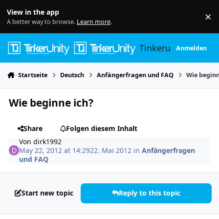
Skip to content
View in the app
×
Di
A better way to browse.
Learn more
.
Tinkerunity
Anmelden
Startseite
Deutsch
Anfängerfragen und FAQ
Wie beginn
Wie beginne ich?
Share
Folgen diesem Inhalt
Von
dirk1992
May 22, 2012 at 14:29
22. Mai 2012
in
Anfängerfragen
und FAQ
Start new topic
Reply to this topic
Author stats