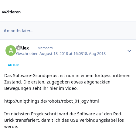
Zitieren
6 months later...
Author stats
__Alex__
Members
Geschrieben
August 18, 2018 at 16:03
18. Aug 2018
AUTOR
Das Software-Grundgerüst ist nun in einem fortgeschrittenen
Zustand. Die ersten, zugegeben etwas abgehackten
Bewegungen seht ihr hier im Video.
http://uniqthings.de/robots/robot_01_ogv.html
Im nächsten Projektschritt wird die Software auf den Red-
Brick transferiert, damit ich das USB Verbindungskabel los
werde.