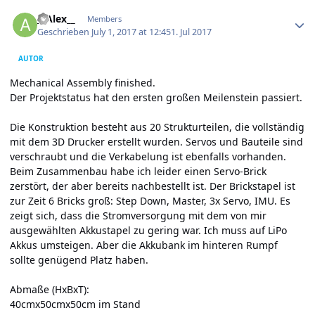
Author stats
__Alex__
Members
Geschrieben
July 1, 2017 at 12:45
1. Jul 2017
AUTOR
Mechanical Assembly finished.
Der Projektstatus hat den ersten großen Meilenstein passiert.
Die Konstruktion besteht aus 20 Strukturteilen, die vollständig
mit dem 3D Drucker erstellt wurden. Servos und Bauteile sind
verschraubt und die Verkabelung ist ebenfalls vorhanden.
Beim Zusammenbau habe ich leider einen Servo-Brick
zerstört, der aber bereits nachbestellt ist. Der Brickstapel ist
zur Zeit 6 Bricks groß: Step Down, Master, 3x Servo, IMU. Es
zeigt sich, dass die Stromversorgung mit dem von mir
ausgewählten Akkustapel zu gering war. Ich muss auf LiPo
Akkus umsteigen. Aber die Akkubank im hinteren Rumpf
sollte genügend Platz haben.
Abmaße (HxBxT):
40cmx50cmx50cm im Stand