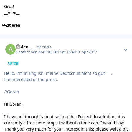
Gruß
__Alex__
Zitieren
Author stats
__Alex__
Members
Geschrieben
April 10, 2017 at 15:40
10. Apr 2017
AUTOR
Hello. I'm in English, meine Deutsch is nicht so gut""...
I'm interested of the price..
//Göran
Hi Göran,
I have not thought about selling this Project. In addition, it is
currently a free-time project without a time cap. I would say:
Thank you very much for your interest in this; please wait a bit