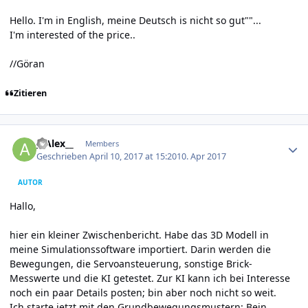
Hello. I'm in English, meine Deutsch is nicht so gut""...
I'm interested of the price..
//Göran
Zitieren
Author stats
__Alex__
Members
Geschrieben
April 10, 2017 at 15:20
10. Apr 2017
AUTOR
Hallo,
hier ein kleiner Zwischenbericht. Habe das 3D Modell in
meine Simulationssoftware importiert. Darin werden die
Bewegungen, die Servoansteuerung, sonstige Brick-
Messwerte und die KI getestet. Zur KI kann ich bei Interesse
noch ein paar Details posten; bin aber noch nicht so weit.
Ich starte jetzt mit den Grundbewegungsmustern: Bein