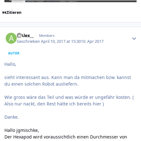
Zitieren
Author stats
__Alex__
Members
Geschrieben
April 10, 2017 at 15:30
10. Apr 2017
AUTOR
Hallo,
sieht interessant aus. Kann man da mitmachen bzw. kannst
du einen solchen Robot ausliefern.
Wie gross wäre das Teil und was würde er ungefähr kosten. (
Also nur nackt, den Rest hätte ich bereits hier )
Danke.
Hallo jgmischke,
Der Hexapod wird voraussichtlich einen Durchmesser von