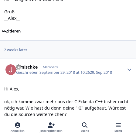
Gruß
__Alex__
Zitieren
2 weeks later...
Author stats
jgmischke
Members
Geschrieben
September 29, 2018 at 10:26
29. Sep 2018
Hi Alex,
ok, ich komme zwar mehr aus der C Ecke da C++ bisher nicht
nötig war. Wie hast du denn deine "KI" aufgebaut. Würdest
du die Sourcen weiterreichen?
Und was würde mich das Teil kosten ( nur das Gehäuse )
Anmelden
Jetzt registrieren
Suche
Menu
wenn ich eins bei dir ordern würde?