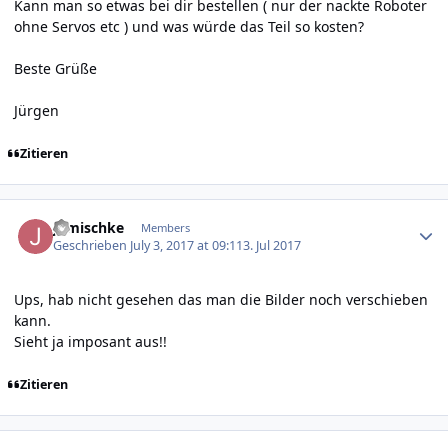
Kann man so etwas bei dir bestellen ( nur der nackte Roboter
ohne Servos etc ) und was würde das Teil so kosten?
Beste Grüße
Jürgen
Zitieren
Author stats
jgmischke
Members
Geschrieben
July 3, 2017 at 09:11
3. Jul 2017
Ups, hab nicht gesehen das man die Bilder noch verschieben
kann.
Sieht ja imposant aus!!
Zitieren
Author stats