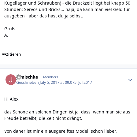
Kugellager und Schrauben) - die Druckzeit liegt bei knapp 50
Stunden; Servos und Bricks... naja, da kann man viel Geld für
ausgeben - aber das hast du ja selbst.
Gruß
A.
Zitieren
Author stats
jgmischke
Members
Geschrieben
July 5, 2017 at 09:07
5. Jul 2017
Hi Alex,
das Schöne an solchen Dingen ist ja, dass, wenn man sie aus
Freude betreibt, die Zeit nicht drängt.
Von daher ist mir ein ausgereiftes Modell schon lieber.