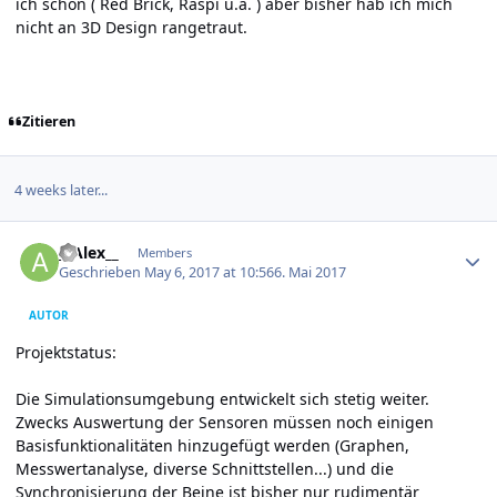
ich schon ( Red Brick, Raspi u.a. ) aber bisher hab ich mich
nicht an 3D Design rangetraut.
Zitieren
4 weeks later...
Author stats
__Alex__
Members
Geschrieben
May 6, 2017 at 10:56
6. Mai 2017
AUTOR
Projektstatus:
Die Simulationsumgebung entwickelt sich stetig weiter.
Zwecks Auswertung der Sensoren müssen noch einigen
Basisfunktionalitäten hinzugefügt werden (Graphen,
Messwertanalyse, diverse Schnittstellen...) und die
Synchronisierung der Beine ist bisher nur rudimentär