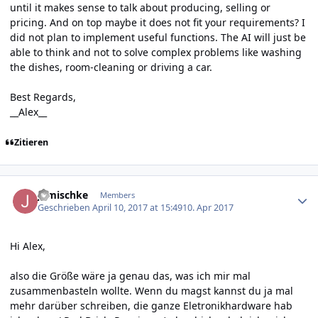
until it makes sense to talk about producing, selling or
pricing. And on top maybe it does not fit your requirements? I
did not plan to implement useful functions. The AI will just be
able to think and not to solve complex problems like washing
the dishes, room-cleaning or driving a car.
Best Regards,
__Alex__
Zitieren
Author stats
jgmischke
Members
Geschrieben
April 10, 2017 at 15:49
10. Apr 2017
Hi Alex,
also die Größe wäre ja genau das, was ich mir mal
zusammenbasteln wollte. Wenn du magst kannst du ja mal
mehr darüber schreiben, die ganze Eletronikhardware hab