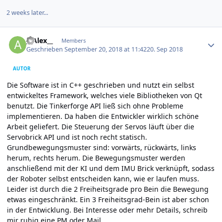
2 weeks later...
Author stats
__Alex__
Members
Geschrieben
September 20, 2018 at 11:42
20. Sep 2018
AUTOR
Die Software ist in C++ geschrieben und nutzt ein selbst
entwickeltes Framework, welches viele Bibliotheken von Qt
benutzt. Die Tinkerforge API ließ sich ohne Probleme
implementieren. Da haben die Entwickler wirklich schöne
Arbeit geliefert. Die Steuerung der Servos läuft über die
Servobrick API und ist noch recht statisch.
Grundbewegungsmuster sind: vorwärts, rückwärts, links
herum, rechts herum. Die Bewegungsmuster werden
anschließend mit der KI und dem IMU Brick verknüpft, sodass
der Roboter selbst entscheiden kann, wie er laufen muss.
Leider ist durch die 2 Freiheitsgrade pro Bein die Bewegung
etwas eingeschränkt. Ein 3 Freiheitsgrad-Bein ist aber schon
in der Entwicklung. Bei Interesse oder mehr Details, schreib
mir ruhig eine PM oder Mail.