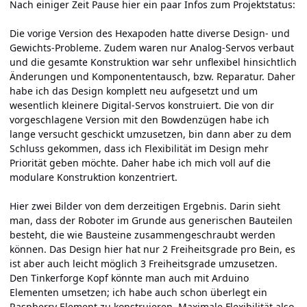
Nach einiger Zeit Pause hier ein paar Infos zum Projektstatus:
Die vorige Version des Hexapoden hatte diverse Design- und
Gewichts-Probleme. Zudem waren nur Analog-Servos verbaut
und die gesamte Konstruktion war sehr unflexibel hinsichtlich
Änderungen und Komponententausch, bzw. Reparatur. Daher
habe ich das Design komplett neu aufgesetzt und um
wesentlich kleinere Digital-Servos konstruiert. Die von dir
vorgeschlagene Version mit den Bowdenzügen habe ich
lange versucht geschickt umzusetzen, bin dann aber zu dem
Schluss gekommen, dass ich Flexibilität im Design mehr
Priorität geben möchte. Daher habe ich mich voll auf die
modulare Konstruktion konzentriert.
Hier zwei Bilder von dem derzeitigen Ergebnis. Darin sieht
man, dass der Roboter im Grunde aus generischen Bauteilen
besteht, die wie Bausteine zusammengeschraubt werden
können. Das Design hier hat nur 2 Freiheitsgrade pro Bein, es
ist aber auch leicht möglich 3 Freiheitsgrade umzusetzen.
Den Tinkerforge Kopf könnte man auch mit Arduino
Elementen umsetzen; ich habe auch schon überlegt ein
Raspberry Element zu konstruieren. Maximale Flexibilität also.