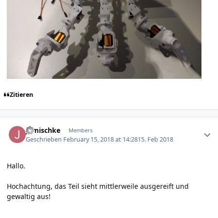
Zitieren
Author stats
jgmischke
Members
Geschrieben
February 15, 2018 at 14:28
15. Feb 2018
Hallo.
Hochachtung, das Teil sieht mittlerweile ausgereift und
gewaltig aus!