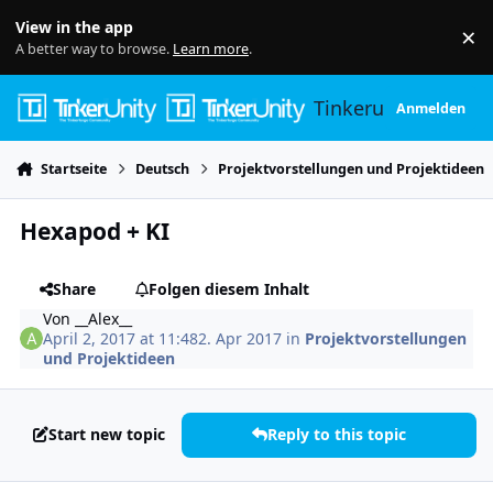
Skip to content
View in the app
×
Di
A better way to browse.
Learn more
.
Tinkerunity
Anmelden
Startseite
Deutsch
Projektvorstellungen und Projektideen
Hexapod + KI
Share
Folgen diesem Inhalt
Von
__Alex__
April 2, 2017 at 11:48
2. Apr 2017
in
Projektvorstellungen
und Projektideen
Start new topic
Reply to this topic
Author stats