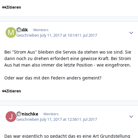
Zitieren
Author stats
Malik
Members
Geschrieben
July 11, 2017 at 10:14
11. Jul 2017
Bei "Strom Aus" bleiben die Servos da stehen wo sie sind. Sie
dann noch zu drehen erfordert eine gewisse Kraft. Bei Strom
Aus hat man also immer die letzte Position - wie eingefroren.
Oder war das mit den Federn anders gemeint?
Zitieren
Author stats
jgmischke
Members
Geschrieben
July 11, 2017 at 12:56
11. Jul 2017
Das war eigentlich so gedacht das es eine Art Grundstellung