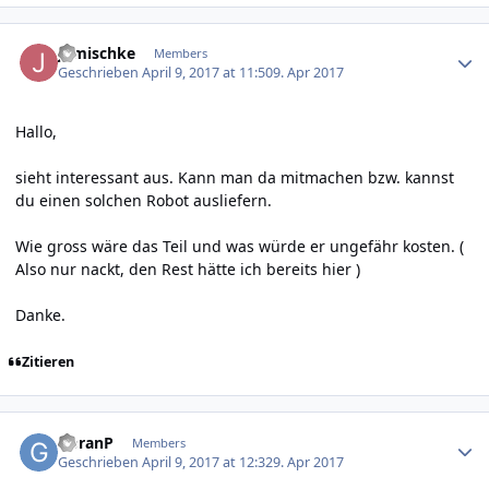
Author stats
jgmischke
Members
Geschrieben
April 9, 2017 at 11:50
9. Apr 2017
Hallo,
sieht interessant aus. Kann man da mitmachen bzw. kannst
du einen solchen Robot ausliefern.
Wie gross wäre das Teil und was würde er ungefähr kosten. (
Also nur nackt, den Rest hätte ich bereits hier )
Danke.
Zitieren
Author stats
GoranP
Members
Geschrieben
April 9, 2017 at 12:32
9. Apr 2017