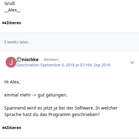
Gruß
__Alex__
Zitieren
3 weeks later...
Author stats
jgmischke
Members
Geschrieben
September 6, 2018 at 07:16
6. Sep 2018
Hi Alex,
einmal mehr -> gut gelungen.
Spannend wird es jetzt ja bei der Software. In welcher
Sprache hast du das Programm geschrieben?
Zitieren