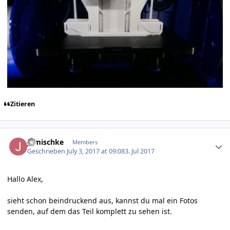
Zitieren
Author stats
jgmischke
Members
Geschrieben
July 3, 2017 at 09:08
3. Jul 2017
Hallo Alex,
sieht schon beindruckend aus, kannst du mal ein Fotos
senden, auf dem das Teil komplett zu sehen ist.