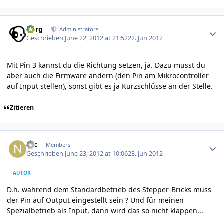
Author stats
borg
Administrators
Geschrieben
June 22, 2012 at 21:52
22. Jun 2012
Mit Pin 3 kannst du die Richtung setzen, ja. Dazu musst du
aber auch die Firmware ändern (den Pin am Mikrocontroller
auf Input stellen), sonst gibt es ja Kurzschlüsse an der Stelle.
Zitieren
Author stats
Nic
Members
Geschrieben
June 23, 2012 at 10:06
23. Jun 2012
AUTOR
D.h. während dem Standardbetrieb des Stepper-Bricks muss
der Pin auf Output eingestellt sein ? Und für meinen
Spezialbetrieb als Input, dann wird das so nicht klappen...