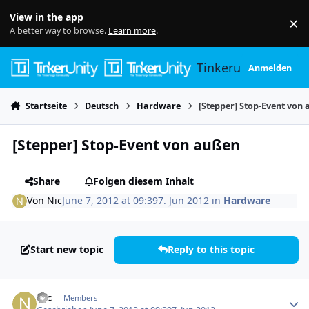
Skip to content
View in the app
×
Di
A better way to browse.
Learn more
.
Tinkerunity
Anmelden
Startseite
Deutsch
Hardware
[Stepper] Stop-Event von
[Stepper] Stop-Event von außen
Share
Folgen diesem Inhalt
Von
Nic
June 7, 2012 at 09:39
7. Jun 2012
in
Hardware
Start new topic
Reply to this topic
Author stats
Nic
Members