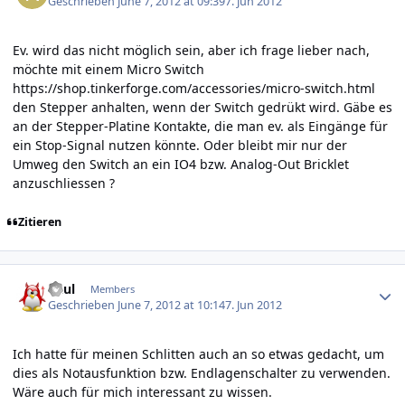
Geschrieben
June 7, 2012 at 09:39
7. Jun 2012
Ev. wird das nicht möglich sein, aber ich frage lieber nach,
möchte mit einem Micro Switch
https://shop.tinkerforge.com/accessories/micro-switch.html
den Stepper anhalten, wenn der Switch gedrükt wird. Gäbe es
an der Stepper-Platine Kontakte, die man ev. als Eingänge für
ein Stop-Signal nutzen könnte. Oder bleibt mir nur der
Umweg den Switch an ein IO4 bzw. Analog-Out Bricklet
anzuschliessen ?
Zitieren
Author stats
Paul
Members
Geschrieben
June 7, 2012 at 10:14
7. Jun 2012
Ich hatte für meinen Schlitten auch an so etwas gedacht, um
dies als Notausfunktion bzw. Endlagenschalter zu verwenden.
Wäre auch für mich interessant zu wissen.