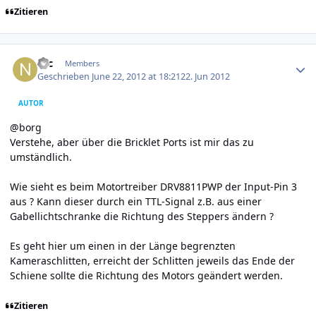
Zitieren
Author stats
Nic
Members
Geschrieben
June 22, 2012 at 18:21
22. Jun 2012
AUTOR
@borg
Verstehe, aber über die Bricklet Ports ist mir das zu
umständlich.
Wie sieht es beim Motortreiber DRV8811PWP der Input-Pin 3
aus ? Kann dieser durch ein TTL-Signal z.B. aus einer
Gabellichtschranke die Richtung des Steppers ändern ?
Es geht hier um einen in der Länge begrenzten
Kameraschlitten, erreicht der Schlitten jeweils das Ende der
Schiene sollte die Richtung des Motors geändert werden.
Zitieren