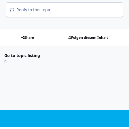
Reply to this topic...
Share
Folgen diesem Inhalt
Go to topic listing
Light Mode
Dark Mode
System Preference
f
i
x
y