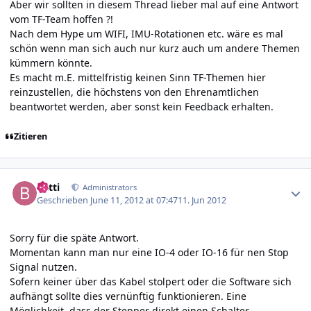
Aber wir sollten in diesem Thread lieber mal auf eine Antwort
vom TF-Team hoffen ?!
Nach dem Hype um WIFI, IMU-Rotationen etc. wäre es mal
schön wenn man sich auch nur kurz auch um andere Themen
kümmern könnte.
Es macht m.E. mittelfristig keinen Sinn TF-Themen hier
reinzustellen, die höchstens von den Ehrenamtlichen
beantwortet werden, aber sonst kein Feedback erhalten.
Zitieren
Author stats
batti
Administrators
Geschrieben
June 11, 2012 at 07:47
11. Jun 2012
Sorry für die späte Antwort.
Momentan kann man nur eine IO-4 oder IO-16 für nen Stop
Signal nutzen.
Sofern keiner über das Kabel stolpert oder die Software sich
aufhängt sollte dies vernünftig funktionieren. Eine
Möglichkeit, dass der Stepper direkt einen Schalter