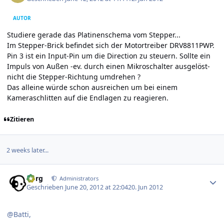
AUTOR
Studiere gerade das Platinenschema vom Stepper...
Im Stepper-Brick befindet sich der Motortreiber DRV8811PWP.
Pin 3 ist ein Input-Pin um die Direction zu steuern. Sollte ein
Impuls von Außen -ev. durch einen Mikroschalter ausgelöst-
nicht die Stepper-Richtung umdrehen ?
Das alleine würde schon ausreichen um bei einem
Kameraschlitten auf die Endlagen zu reagieren.
Zitieren
2 weeks later...
Author stats
borg
Administrators
Geschrieben
June 20, 2012 at 22:04
20. Jun 2012
@Batti,