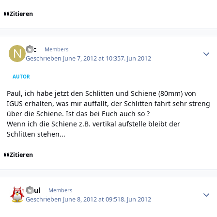
Zitieren
Author stats
Nic
Members
Geschrieben
June 7, 2012 at 10:35
7. Jun 2012
AUTOR
Paul, ich habe jetzt den Schlitten und Schiene (80mm) von
IGUS erhalten, was mir auffällt, der Schlitten fährt sehr streng
über die Schiene. Ist das bei Euch auch so ?
Wenn ich die Schiene z.B. vertikal aufstelle bleibt der
Schlitten stehen...
Zitieren
Author stats
Paul
Members
Geschrieben
June 8, 2012 at 09:51
8. Jun 2012