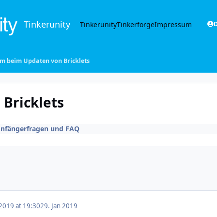
Tinkerunity
Tinkerunity
Tinkerforge
Impressum
D
m beim Updaten von Bricklets
Bricklets
nfängerfragen und FAQ
 2019 at 19:30
29. Jan 2019