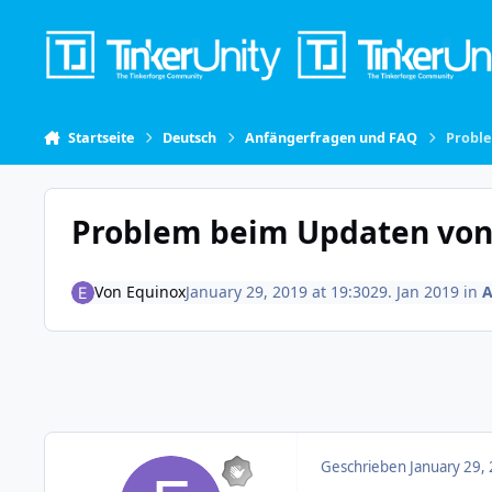
Skip to content
Startseite
Deutsch
Anfängerfragen und FAQ
Proble
Problem beim Updaten von 
Von
Equinox
January 29, 2019 at 19:30
29. Jan 2019
in
A
Geschrieben
January 29,