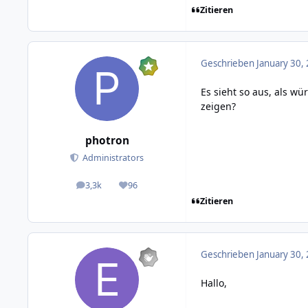
Zitieren
Geschrieben
January 30,
Es sieht so aus, als w
zeigen?
photron
Administrators
3,3k
96
posts
Reputation
Zitieren
Geschrieben
January 30,
Hallo,