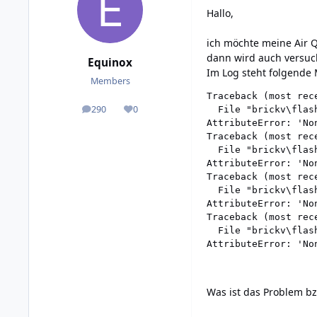
Hallo,
ich möchte meine Air Qu
dann wird auch versuch
Equinox
Im Log steht folgende
Members
Traceback (most rece
290
0
  File "brickv\flas
posts
Reputation
AttributeError: 'No
Traceback (most rece
  File "brickv\flas
AttributeError: 'No
Traceback (most rece
  File "brickv\flas
AttributeError: 'No
Traceback (most rece
  File "brickv\flas
Was ist das Problem b