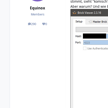
stimmt, sieht "komisch"
Aber warum? Und wie 
Equinox
Members
290
0
posts
Reputation