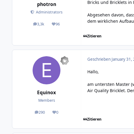
Bricks und Bricklets i
photron
Administrators
Abgesehen davon, dass 
dem wirklichen Aufbau
3,3k
96
posts
Reputation
Zitieren
Geschrieben
January 31,
Hallo,
am untersten Master (v
Air Quality Bricklet. D
Equinox
Members
290
0
posts
Reputation
Zitieren