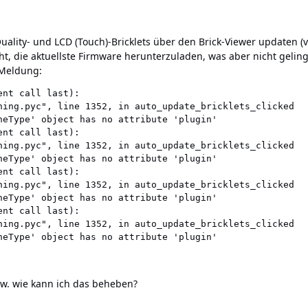
ality- und LCD (Touch)-Bricklets über den Brick-Viewer updaten (v 2
t, die aktuellste Firmware herunterzuladen, was aber nicht geling
 Meldung:
nt call last):

hing.pyc", line 1352, in auto_update_bricklets_clicked

neType' object has no attribute 'plugin'

nt call last):

hing.pyc", line 1352, in auto_update_bricklets_clicked

neType' object has no attribute 'plugin'

nt call last):

hing.pyc", line 1352, in auto_update_bricklets_clicked

neType' object has no attribute 'plugin'

nt call last):

hing.pyc", line 1352, in auto_update_bricklets_clicked

zw. wie kann ich das beheben?