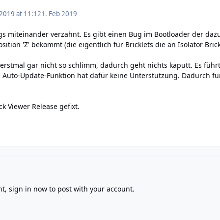
 2019 at 11:12
1. Feb 2019
s miteinander verzahnt. Es gibt einen Bug im Bootloader der dazu f
osition 'Z' bekommt (die eigentlich für Bricklets die an Isolator Bri
 erstmal gar nicht so schlimm, dadurch geht nichts kaputt. Es führ
 Auto-Update-Funktion hat dafür keine Unterstützung. Dadurch fun
k Viewer Release gefixt.
nt,
sign in now
to post with your account.