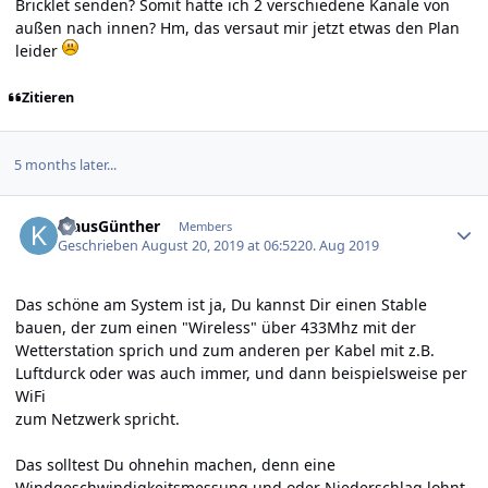
Bricklet senden? Somit hätte ich 2 verschiedene Kanäle von
außen nach innen? Hm, das versaut mir jetzt etwas den Plan
leider
Zitieren
5 months later...
Author stats
KlausGünther
Members
Geschrieben
August 20, 2019 at 06:52
20. Aug 2019
Das schöne am System ist ja, Du kannst Dir einen Stable
bauen, der zum einen "Wireless" über 433Mhz mit der
Wetterstation sprich und zum anderen per Kabel mit z.B.
Luftdurck oder was auch immer, und dann beispielsweise per
WiFi
zum Netzwerk spricht.
Das solltest Du ohnehin machen, denn eine
Windgeschwindigkeitsmessung und oder Niederschlag lohnt