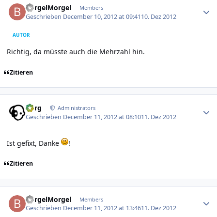
BorgelMorgel
Members
Geschrieben
December 10, 2012 at 09:41
10. Dez 2012
AUTOR
Richtig, da müsste auch die Mehrzahl hin.
Zitieren
Author stats
borg
Administrators
Geschrieben
December 11, 2012 at 08:10
11. Dez 2012
Ist gefixt, Danke
!
Zitieren
Author stats
BorgelMorgel
Members
Geschrieben
December 11, 2012 at 13:46
11. Dez 2012