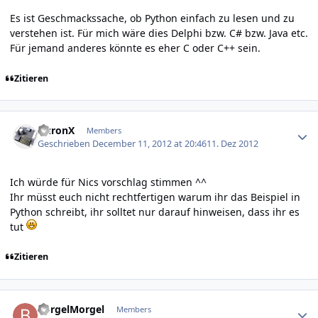
Es ist Geschmackssache, ob Python einfach zu lesen und zu
verstehen ist. Für mich wäre dies Delphi bzw. C# bzw. Java etc.
Für jemand anderes könnte es eher C oder C++ sein.
Zitieren
Author stats
AuronX
Members
Geschrieben
December 11, 2012 at 20:46
11. Dez 2012
Ich würde für Nics vorschlag stimmen ^^
Ihr müsst euch nicht rechtfertigen warum ihr das Beispiel in
Python schreibt, ihr solltet nur darauf hinweisen, dass ihr es
tut
Zitieren
Author stats
BorgelMorgel
Members