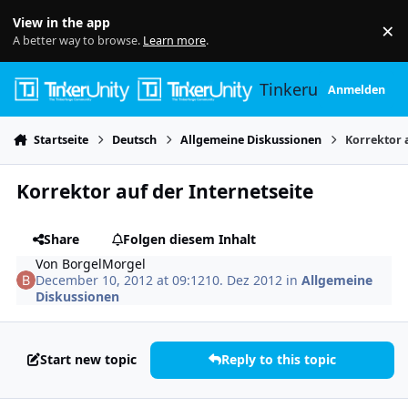
Skip to content
View in the app
×
Di
A better way to browse.
Learn more
.
Tinkerunity
Anmelden
Startseite
Deutsch
Allgemeine Diskussionen
Korrektor a
Korrektor auf der Internetseite
Share
Folgen diesem Inhalt
Von
BorgelMorgel
December 10, 2012 at 09:12
10. Dez 2012
in
Allgemeine
Diskussionen
Start new topic
Reply to this topic
Author stats