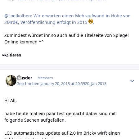
@Loetkolben: Wir erwarten einen Mehraufwand in Höhe von
2Mrd€, Veröffentlichung erfolgt in 2015
.
Zumindest würdet ihr so auch auf die Titelseite von Spiegel
Online kommen ^^
Zitieren
Author stats
Masder
Members
Geschrieben
January 20, 2013 at 20:59
20. Jan 2013
HI All,
habe heute mal ein paar test gemacht dabei sind mit
folgende Sachen aufgefallen.
LCD automatisches update auf 2.0 im BrickV wirft einen