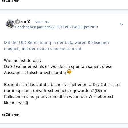
Zitieren
Author stats
AuronX
Members
Geschrieben
January 22, 2013 at 21:40
22. Jan 2013
Mit der UID Berechnung in der beta waren Kollisionen
möglich, mit der neuen sind sie es nicht.
Wie meinst du das?
Da 32 weniger ist als 64 würde ich spontan sagen, diese
Aussage ist
falsch
unvollständig
Bezieht sich das auf die bisher vergebenen UIDs? Oder ist es
nur insgesamt unwahrscheinlicher geworden? (Denn
Kollisionen sind ja unvermeidlich wenn der Wertebereich
kleiner wird)
Zitieren