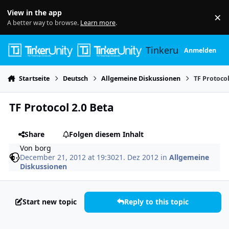
Skip to content
View in the app
×
Di
A better way to browse.
Learn more
.
Tinkerunity
Anmelden
Startseite
Deutsch
Allgemeine Diskussionen
TF Protocol
TF Protocol 2.0 Beta
Share
Folgen diesem Inhalt
Von
borg
December 21, 2012 at 19:30
21. Dez 2012
in
Allgemeine
Diskussionen
Start new topic
Reply to this topic