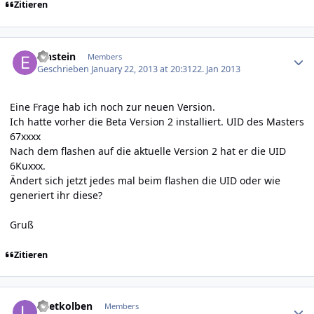
Zitieren
Author stats
Einstein
Members
Geschrieben
January 22, 2013 at 20:31
22. Jan 2013
Eine Frage hab ich noch zur neuen Version.
Ich hatte vorher die Beta Version 2 installiert. UID des Masters
67xxxx
Nach dem flashen auf die aktuelle Version 2 hat er die UID
6Kuxxx.
Ändert sich jetzt jedes mal beim flashen die UID oder wie
generiert ihr diese?
Gruß
Zitieren
Author stats
Loetkolben
Members