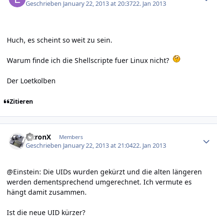
Geschrieben
January 22, 2013 at 20:37
22. Jan 2013
Huch, es scheint so weit zu sein.
Warum finde ich die Shellscripte fuer Linux nicht?
Der Loetkolben
Zitieren
Author stats
AuronX
Members
Geschrieben
January 22, 2013 at 21:04
22. Jan 2013
@Einstein: Die UIDs wurden gekürzt und die alten längeren
werden dementsprechend umgerechnet. Ich vermute es
hängt damit zusammen.
Ist die neue UID kürzer?