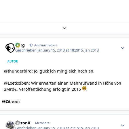
Expand topic overview
Author stats
borg
Administrators
Geschrieben
January 15, 2013 at 18:28
15. Jan 2013
AUTOR
@thunderbird: Jo, guck ich mir gleich noch an.
@Loetkolben: Wir erwarten einen Mehraufwand in Höhe von
2Mrd€, Veröffentlichung erfolgt in 2015
.
Zitieren
Author stats
AuronX
Members
Geschrieben
January 15, 2013 at 21:15
15. Jan 2013