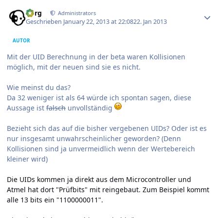
Author stats
borg
Administrators
Geschrieben
January 22, 2013 at 22:08
22. Jan 2013
AUTOR
Mit der UID Berechnung in der beta waren Kollisionen
möglich, mit der neuen sind sie es nicht.
Wie meinst du das?
Da 32 weniger ist als 64 würde ich spontan sagen, diese
Aussage ist
falsch
unvollständig
Bezieht sich das auf die bisher vergebenen UIDs? Oder ist es
nur insgesamt unwahrscheinlicher geworden? (Denn
Kollisionen sind ja unvermeidlich wenn der Wertebereich
kleiner wird)
Die UIDs kommen ja direkt aus dem Microcontroller und
Atmel hat dort "Prüfbits" mit reingebaut. Zum Beispiel kommt
alle 13 bits ein "1100000011".