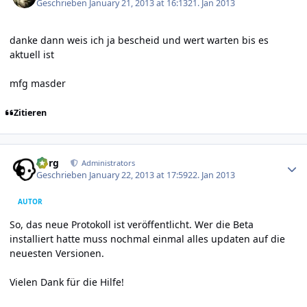
Geschrieben
January 21, 2013 at 16:13
21. Jan 2013
danke dann weis ich ja bescheid und wert warten bis es
aktuell ist
mfg masder
Zitieren
Author stats
borg
Administrators
Geschrieben
January 22, 2013 at 17:59
22. Jan 2013
AUTOR
So, das neue Protokoll ist veröffentlicht. Wer die Beta
installiert hatte muss nochmal einmal alles updaten auf die
neuesten Versionen.
Vielen Dank für die Hilfe!