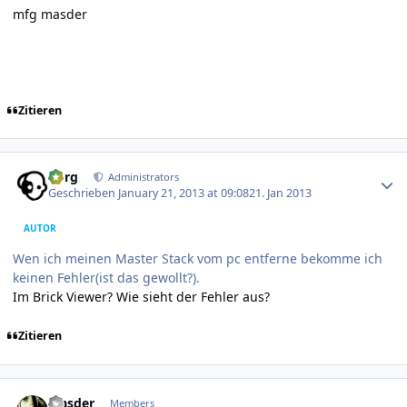
mfg masder
Zitieren
Author stats
borg
Administrators
Geschrieben
January 21, 2013 at 09:08
21. Jan 2013
AUTOR
Wen ich meinen Master Stack vom pc entferne bekomme ich
keinen Fehler(ist das gewollt?).
Im Brick Viewer? Wie sieht der Fehler aus?
Zitieren
Author stats
Masder
Members