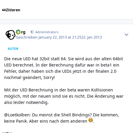
Zitieren
Author stats
borg
Administrators
Geschrieben
January 22, 2013 at 21:25
22. Jan 2013
AUTOR
Die neue UID hat 32bit statt 64. Sie wird aus der alten 64bit
UID berechnet. In der Berechnung dafür war in beta1 ein
Fehler, daher haben sich die UIDs jetzt in der finalen 2.0
nochmal geändert, Sorry!
Mit der UID Berechnung in der beta waren Kollisionen
möglich, mit der neuen sind sie es nicht. Die Änderung war
also leider notwendig.
@Loetkolben: Du meinst die Shell Bindings? Die kommen,
keine Panik. Aber eins nach dem anderen
.