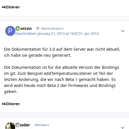
Zitieren
Author stats
photron
Administrators
Geschrieben
January 21, 2013 at 16:07
21. Jan 2013
Die Dokumentation für 2.0 auf dem Server war nicht aktuell,
ich habe sie gerade neu generiert.
Die Dokumentation ist für die aktuelle Version der Bindings
im git. Zum Beispiel addTemperatureListener ist Teil der
letzten Änderung, die wir nach Beta 1 gemacht haben. Es
wird wohl heute noch Beta 2 der Firmwares und Bindings
geben.
Zitieren
Author stats
Masder
Members