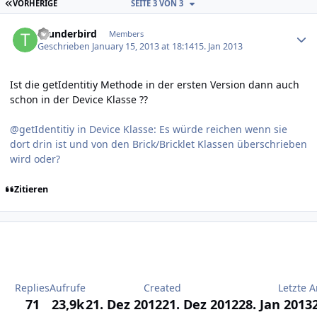
ERSTE SEITE
VORHERIGE
SEITE 3 VON 3
Author stats
thunderbird
Members
Geschrieben
January 15, 2013 at 18:14
15. Jan 2013
Ist die getIdentitiy Methode in der ersten Version dann auch
schon in der Device Klasse ??
@getIdentitiy in Device Klasse: Es würde reichen wenn sie
dort drin ist und von den Brick/Bricklet Klassen überschrieben
wird oder?
Zitieren
Replies
Aufrufe
Created
Letzte A
71
23,9k
21. Dez 2012
21. Dez 2012
28. Jan 2013