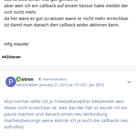
aber wen ich ein callback auf einem Sensor habe meldet der
sich nicht mehr.
da her wäre es gut zu wissen wann er nicht mehr erreichbar
ist damit man danach den callback wider aktiviren kann.
mfg masder
Zitieren
Author stats
photron
Administrators
Geschrieben
January 21, 2013 at 10:13
21. Jan 2013
Also normal sollte ich ja TimeoutException bekommen wen
etwas nicht erreichbar ist wen das der Fall ist würde ich ein
pause machen und danach einen neu Verbindung
machen(besiungs weise könnte ich ja auch die callbacks neu
aufrufen).