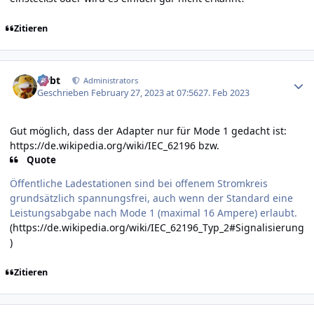
Zitieren
Author stats
rtrbt
Administrators
Geschrieben
February 27, 2023 at 07:56
27. Feb 2023
Gut möglich, dass der Adapter nur für Mode 1 gedacht ist:
https://de.wikipedia.org/wiki/IEC_62196
bzw.
Quote
Öffentliche Ladestationen sind bei offenem Stromkreis
grundsätzlich spannungsfrei, auch wenn der Standard eine
Leistungsabgabe nach Mode 1 (maximal 16 Ampere) erlaubt.
(
https://de.wikipedia.org/wiki/IEC_62196_Typ_2#Signalisierung
)
Zitieren
Author stats