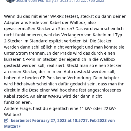
Geschrieben
February 27, 2023 at 10:12
27. Feb 2023
Wenn du das mit einer WARP2 testest, steckst du dann deinen
Adapter ans Ende vom Kabel der Wallbox, also
gewissermaßen Stecker an Stecker? Das wird wahrscheinlich
nicht funktionieren, weil das Verlängern von Kabeln mit Typ
2-Stecker im Standard explizit verboten ist. Die Stecker
werden dann schließlich nicht verriegelt und man könnte sie
unter Strom trennen. In der Praxis wird das durch einen
kürzeren CP-Pin im Stecker, der eigentlich in die Wallbox
gesteckt werden soll, realisiert. Steckt man so einen Stecker
an einen Stecker, der in in ein Auto gesteckt werden soll,
haben die beiden CP-Pins keine Verbindung. Dein Adapter
wird höchstwahrscheinlich dafür gedacht sein, dass man ihn
direkt in die Dose einer Wallbox ohne fest angeschlossenes
Kabel steckt. An einer WARP2 wird der dann nicht
funktionieren.
Andere Frage, hast du eigentlich eine 11 kW- oder 22 kW-
Wallbox?
bearbeitet
February 27, 2023 at 10:57
27. Feb 2023
von
MatzeTF