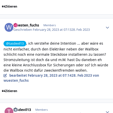
Zitieren
Author stats
wuesten_fuchs
Members
Geschrieben
February 28, 2023 at 07:13
28. Feb 2023
,
ich verstehe deine Intention ... aber wäre es
@tasdevil13
nicht einfacher, durch den Elektriker neben der Wallbox
schlicht noch eine normale Steckdose installieren zu lassen?
Stromzuleitung ist doch da und m.W. hast Du daneben eh
eine kleine Anschlussbox für Sicherungen oder so? Ich würde
die Wallbox nicht dafür zweckentfremden wollen.
bearbeitet
February 28, 2023 at 07:14
28. Feb 2023
von
wuesten_fuchs
Zitieren
Author stats
tasdevil13
Members