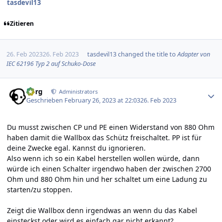
tasdevil13
Zitieren
26. Feb 2023
26. Feb 2023
tasdevil13
changed the title to
Adapter von
IEC 62196 Typ 2 auf Schuko-Dose
Author stats
borg
Administrators
Geschrieben
February 26, 2023 at 22:03
26. Feb 2023
Du musst zwischen CP und PE einen Widerstand von 880 Ohm
haben damit die Wallbox das Schütz freischaltet. PP ist für
deine Zwecke egal. Kannst du ignorieren.
Also wenn ich so ein Kabel herstellen wollen würde, dann
würde ich einen Schalter irgendwo haben der zwischen 2700
Ohm und 880 Ohm hin und her schaltet um eine Ladung zu
starten/zu stoppen.
Zeigt die Wallbox denn irgendwas an wenn du das Kabel
einsteckst oder wird es einfach gar nicht erkannt?