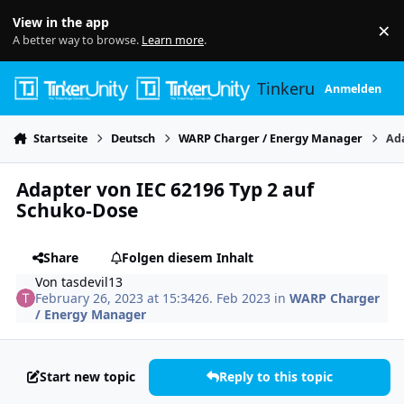
Skip to content
View in the app
×
Di
A better way to browse.
Learn more
.
Tinkerunity
Anmelden
Startseite
Deutsch
WARP Charger / Energy Manager
Ada
Adapter von IEC 62196 Typ 2 auf
Schuko-Dose
Share
Folgen diesem Inhalt
Von
tasdevil13
February 26, 2023 at 15:34
26. Feb 2023
in
WARP Charger
/ Energy Manager
Start new topic
Reply to this topic