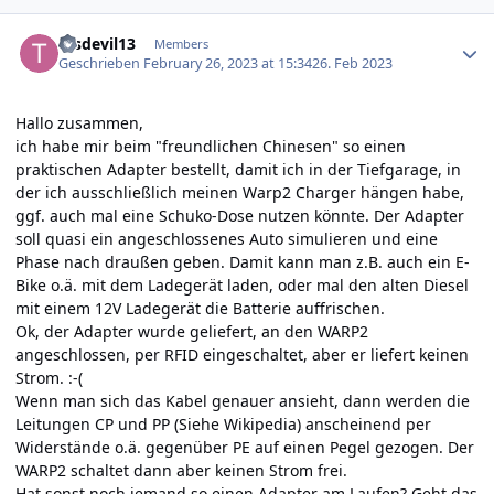
Author stats
tasdevil13
Members
Geschrieben
February 26, 2023 at 15:34
26. Feb 2023
Hallo zusammen,
ich habe mir beim "freundlichen Chinesen" so einen
praktischen Adapter bestellt, damit ich in der Tiefgarage, in
der ich ausschließlich meinen Warp2 Charger hängen habe,
ggf. auch mal eine Schuko-Dose nutzen könnte. Der Adapter
soll quasi ein angeschlossenes Auto simulieren und eine
Phase nach draußen geben. Damit kann man z.B. auch ein E-
Bike o.ä. mit dem Ladegerät laden, oder mal den alten Diesel
mit einem 12V Ladegerät die Batterie auffrischen.
Ok, der Adapter wurde geliefert, an den WARP2
angeschlossen, per RFID eingeschaltet, aber er liefert keinen
Strom. :-(
Wenn man sich das Kabel genauer ansieht, dann werden die
Leitungen CP und PP
(Siehe Wikipedia)
anscheinend per
Widerstände o.ä. gegenüber PE auf einen Pegel gezogen. Der
WARP2 schaltet dann aber keinen Strom frei.
Hat sonst noch jemand so einen Adapter am Laufen? Geht das