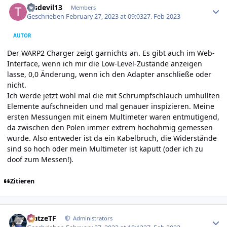
tasdevil13
Members
Geschrieben
February 27, 2023 at 09:03
27. Feb 2023
AUTOR
Der WARP2 Charger zeigt garnichts an. Es gibt auch im Web-
Interface, wenn ich mir die Low-Level-Zustände anzeigen
lasse, 0,0 Änderung, wenn ich den Adapter anschließe oder
nicht.
Ich werde jetzt wohl mal die mit Schrumpfschlauch umhüllten
Elemente aufschneiden und mal genauer inspizieren. Meine
ersten Messungen mit einem Multimeter waren entmutigend,
da zwischen den Polen immer extrem hochohmig gemessen
wurde. Also entweder ist da ein Kabelbruch, die Widerstände
sind so hoch oder mein Multimeter ist kaputt (oder ich zu
doof zum Messen!).
Zitieren
Author stats
MatzeTF
Administrators