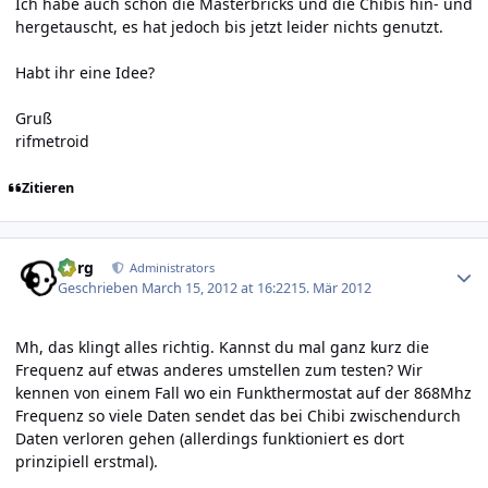
Ich habe auch schon die Masterbricks und die Chibis hin- und
hergetauscht, es hat jedoch bis jetzt leider nichts genutzt.
Habt ihr eine Idee?
Gruß
rifmetroid
Zitieren
Author stats
borg
Administrators
Geschrieben
March 15, 2012 at 16:22
15. Mär 2012
Mh, das klingt alles richtig. Kannst du mal ganz kurz die
Frequenz auf etwas anderes umstellen zum testen? Wir
kennen von einem Fall wo ein Funkthermostat auf der 868Mhz
Frequenz so viele Daten sendet das bei Chibi zwischendurch
Daten verloren gehen (allerdings funktioniert es dort
prinzipiell erstmal).