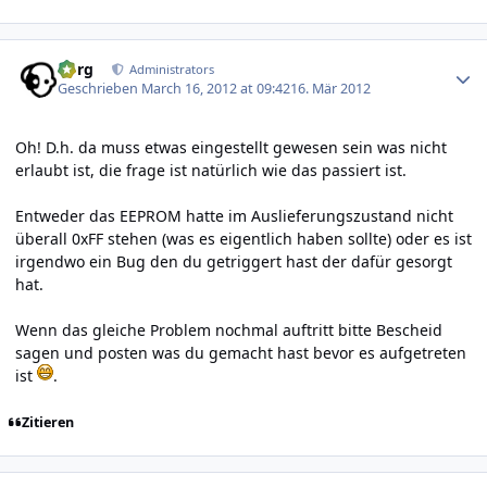
Author stats
borg
Administrators
Geschrieben
March 16, 2012 at 09:42
16. Mär 2012
Oh! D.h. da muss etwas eingestellt gewesen sein was nicht
erlaubt ist, die frage ist natürlich wie das passiert ist.
Entweder das EEPROM hatte im Auslieferungszustand nicht
überall 0xFF stehen (was es eigentlich haben sollte) oder es ist
irgendwo ein Bug den du getriggert hast der dafür gesorgt
hat.
Wenn das gleiche Problem nochmal auftritt bitte Bescheid
sagen und posten was du gemacht hast bevor es aufgetreten
ist
.
Zitieren
Author stats