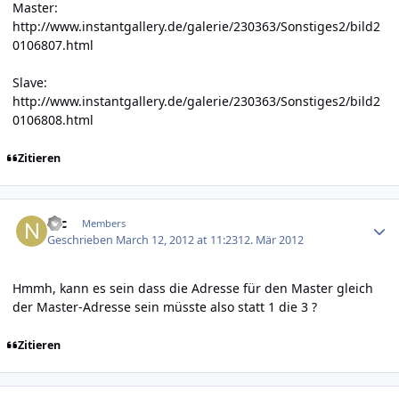
Master:
http://www.instantgallery.de/galerie/230363/Sonstiges2/bild2
0106807.html
Slave:
http://www.instantgallery.de/galerie/230363/Sonstiges2/bild2
0106808.html
Zitieren
Author stats
Nic
Members
Geschrieben
March 12, 2012 at 11:23
12. Mär 2012
Hmmh, kann es sein dass die Adresse für den Master gleich
der Master-Adresse sein müsste also statt 1 die 3 ?
Zitieren
Author stats