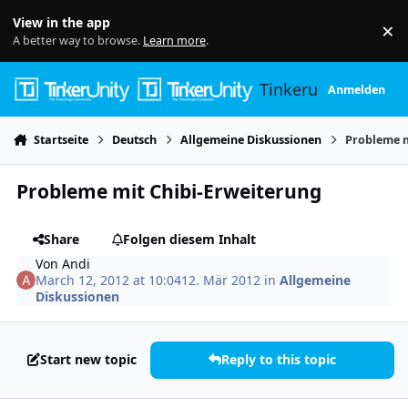
Skip to content
View in the app
×
Di
A better way to browse.
Learn more
.
Tinkerunity
Anmelden
Startseite
Deutsch
Allgemeine Diskussionen
Probleme m
Probleme mit Chibi-Erweiterung
Share
Folgen diesem Inhalt
Von
Andi
March 12, 2012 at 10:04
12. Mär 2012
in
Allgemeine
Diskussionen
Start new topic
Reply to this topic
Author stats