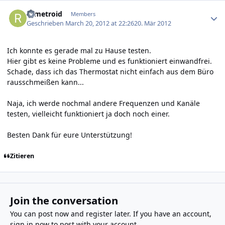
Author stats
rifmetroid
Members
Geschrieben
March 20, 2012 at 22:26
20. Mär 2012
Ich konnte es gerade mal zu Hause testen.
Hier gibt es keine Probleme und es funktioniert einwandfrei.
Schade, dass ich das Thermostat nicht einfach aus dem Büro
rausschmeißen kann...
Naja, ich werde nochmal andere Frequenzen und Kanäle
testen, vielleicht funktioniert ja doch noch einer.
Besten Dank für eure Unterstützung!
Zitieren
Join the conversation
You can post now and register later. If you have an account,
sign in now
to post with your account.