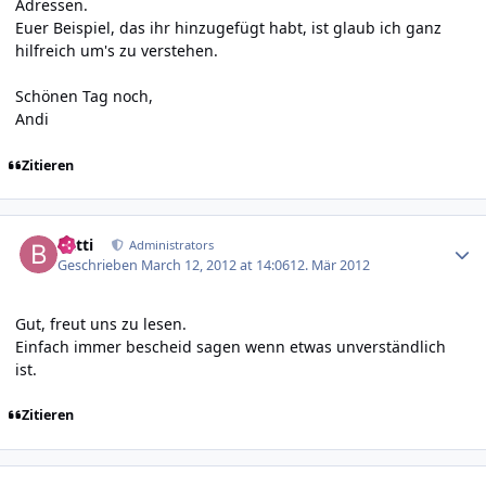
Adressen.
Euer Beispiel, das ihr hinzugefügt habt, ist glaub ich ganz
hilfreich um's zu verstehen.
Schönen Tag noch,
Andi
Zitieren
Author stats
batti
Administrators
Geschrieben
March 12, 2012 at 14:06
12. Mär 2012
Gut, freut uns zu lesen.
Einfach immer bescheid sagen wenn etwas unverständlich
ist.
Zitieren
Author stats