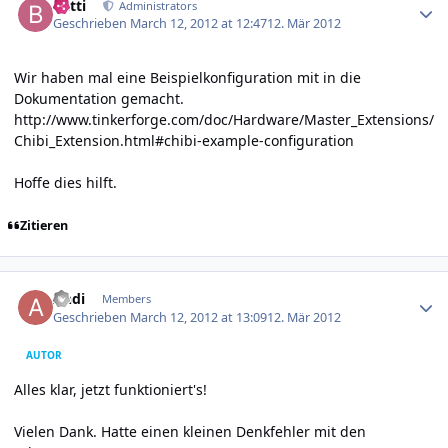
batti
Administrators
Geschrieben
March 12, 2012 at 12:47
12. Mär 2012
Wir haben mal eine Beispielkonfiguration mit in die
Dokumentation gemacht.
http://www.tinkerforge.com/doc/Hardware/Master_Extensions/
Chibi_Extension.html#chibi-example-configuration
Hoffe dies hilft.
Zitieren
Author stats
Andi
Members
Geschrieben
March 12, 2012 at 13:09
12. Mär 2012
AUTOR
Alles klar, jetzt funktioniert's!
Vielen Dank. Hatte einen kleinen Denkfehler mit den