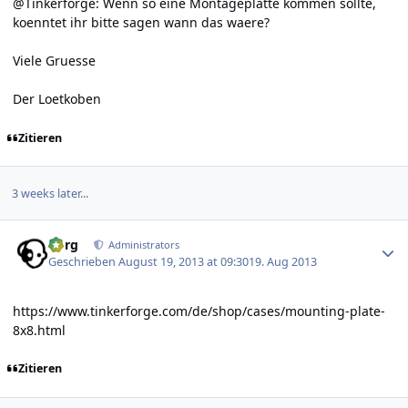
@Tinkerforge: Wenn so eine Montageplatte kommen sollte,
koenntet ihr bitte sagen wann das waere?
Viele Gruesse
Der Loetkoben
Zitieren
3 weeks later...
Author stats
borg
Administrators
Geschrieben
August 19, 2013 at 09:30
19. Aug 2013
https://www.tinkerforge.com/de/shop/cases/mounting-plate-
8x8.html
Zitieren