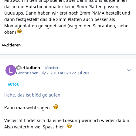
Mittwoch in den Shop stellen, aber dann ist uns aufgefallen
das in die Hutschienenhalter keine 3mm Platten passen,
Uuuuups. Dann haben wir erst noch 2mm PMMA bestellt und
dann festgestellt das die 2mm Platten auch besser als
Montageplatten geeignet sind (wegen den Schrauben, siehe
oben)
.
Zitieren
Author stats
Loetkolben
Members
Geschrieben
July 2, 2013 at 02:12
2. Jul 2013
AUTOR
Hehe, das ist blöd gelaufen.
Kann man wohl sagen.
Vielleicht findet sich da eine Loesung wenn ich wieder da bin.
Also weiterhin viel Spass hier.