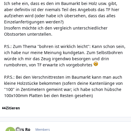
Ich sehe ein, dass es den im Baumarkt bei Holz usw. gibt,
aber definitiv ist der niemals Teil des Angebots das TF hier
aufziehen wird (oder habe ich übersehen, dass das alles
Einzelanfertigungen werden?)
Insofern möchte ich den vergleich unterschiedlicher
Obstsorten unterstellen.
P.S.: Zum Thema "bohren ist wirklich leicht": Kann schon sein,
ich habe nur meine Meinung kundgetan. Zum Selbstbohren
würde ich mir das Zeug irgendwo besorgen und drin
rumbohren, von TF erwarte ich vorgebohrtes
P.P.S.: Bei den Verschnittresten im Baumarkt kann man auch
kleine Holzstücke bekommen (sofern deine Kantenlänge von
"100" in Zentimetern gemeint war; ich habe schon hübsche
100x100mm Platten bei den Resten gesehen)
Zitieren
Author stats
Lars Ro
Members