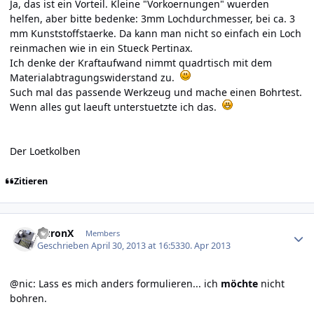
Ja, das ist ein Vorteil. Kleine "Vorkoernungen" wuerden
helfen, aber bitte bedenke: 3mm Lochdurchmesser, bei ca. 3
mm Kunststoffstaerke. Da kann man nicht so einfach ein Loch
reinmachen wie in ein Stueck Pertinax.
Ich denke der Kraftaufwand nimmt quadrtisch mit dem
Materialabtragungswiderstand zu.
Such mal das passende Werkzeug und mache einen Bohrtest.
Wenn alles gut laeuft unterstuetzte ich das.
Der Loetkolben
Zitieren
Author stats
AuronX
Members
Geschrieben
April 30, 2013 at 16:53
30. Apr 2013
@nic: Lass es mich anders formulieren... ich
möchte
nicht
bohren.