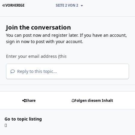
ERSTE SEITE
VORHERIGE
SEITE 2 VON 2
Join the conversation
You can post now and register later. If you have an account,
sign in now
to post with your account.
Reply to this topic...
Share
Folgen diesem Inhalt
Go to topic listing