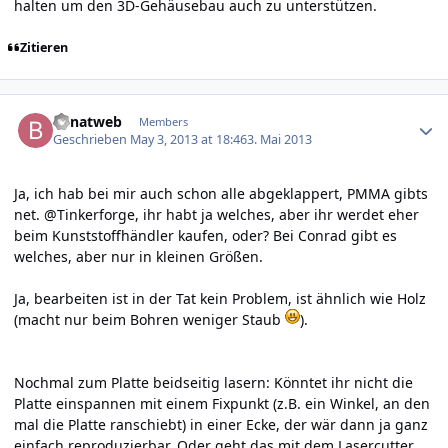
halten um den 3D-Gehäusebau auch zu unterstützen.
Zitieren
Author stats
benatweb
Members
Geschrieben
May 3, 2013 at 18:46
3. Mai 2013
Ja, ich hab bei mir auch schon alle abgeklappert, PMMA gibts
net. @Tinkerforge, ihr habt ja welches, aber ihr werdet eher
beim Kunststoffhändler kaufen, oder? Bei Conrad gibt es
welches, aber nur in kleinen Größen.
Ja, bearbeiten ist in der Tat kein Problem, ist ähnlich wie Holz
(macht nur beim Bohren weniger Staub
).
Nochmal zum Platte beidseitig lasern: Könntet ihr nicht die
Platte einspannen mit einem Fixpunkt (z.B. ein Winkel, an den
mal die Platte ranschiebt) in einer Ecke, der wär dann ja ganz
einfach reproduzierbar. Oder geht das mit dem Lasercutter