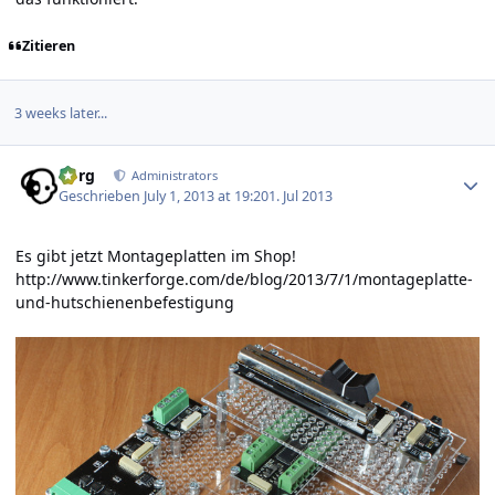
Zitieren
3 weeks later...
Author stats
borg
Administrators
Geschrieben
July 1, 2013 at 19:20
1. Jul 2013
Es gibt jetzt Montageplatten im Shop!
http://www.tinkerforge.com/de/blog/2013/7/1/montageplatte-
und-hutschienenbefestigung