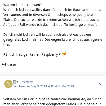
Warum ist das relevant?
Wenn ich bohren wollte, dann fände ich im Baumarkt meines
Vertrauens und in diversen Onlineshops eine geeignete
Platte. Die Löcher würde ich reinmachen wie ich sie brauche.
Auf jeden Fall würde ich das nicht bei Tinkerforge einkaufen.
Da ich nicht bohren will brauche ich also etwas das ein
geeignetes Lochmaß hat. Deswegen kaufe ich das auch gerne
hier.
P.S.: Ich hab gar keinen Raspberry Pi
Zitieren
Author stats
Nic
Members
Geschrieben
May 3, 2013 at 08:47
3. Mai 2013
Seltsam hier in Berlin gibt es zahlreiche Baumärkte, da sucht
man aber vergebens nach geeignetem PMMA. Da gibt es nur