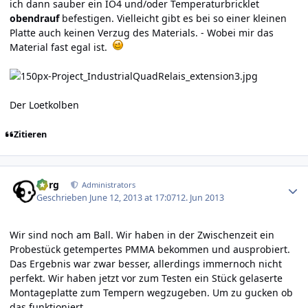
ich dann sauber ein IO4 und/oder Temperaturbricklet
obendrauf
befestigen. Vielleicht gibt es bei so einer kleinen
Platte auch keinen Verzug des Materials. - Wobei mir das
Material fast egal ist.
Der Loetkolben
Zitieren
Author stats
borg
Administrators
Geschrieben
June 12, 2013 at 17:07
12. Jun 2013
Wir sind noch am Ball. Wir haben in der Zwischenzeit ein
Probestück getempertes PMMA bekommen und ausprobiert.
Das Ergebnis war zwar besser, allerdings immernoch nicht
perfekt. Wir haben jetzt vor zum Testen ein Stück gelaserte
Montageplatte zum Tempern wegzugeben. Um zu gucken ob
das funktioniert.