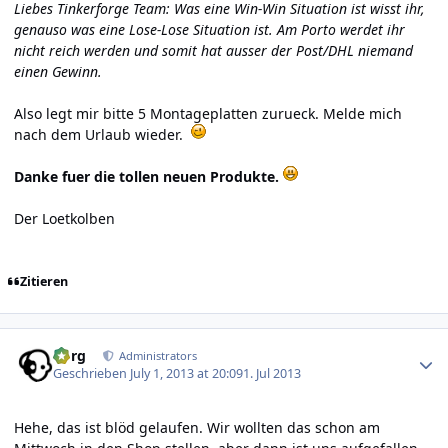
Liebes Tinkerforge Team: Was eine Win-Win Situation ist wisst ihr,
genauso was eine Lose-Lose Situation ist. Am Porto werdet ihr
nicht reich werden und somit hat ausser der Post/DHL niemand
einen Gewinn.
Also legt mir bitte 5 Montageplatten zurueck. Melde mich
nach dem Urlaub wieder.
Danke fuer die tollen neuen Produkte.
Der Loetkolben
Zitieren
Author stats
borg
Administrators
Geschrieben
July 1, 2013 at 20:09
1. Jul 2013
Hehe, das ist blöd gelaufen. Wir wollten das schon am