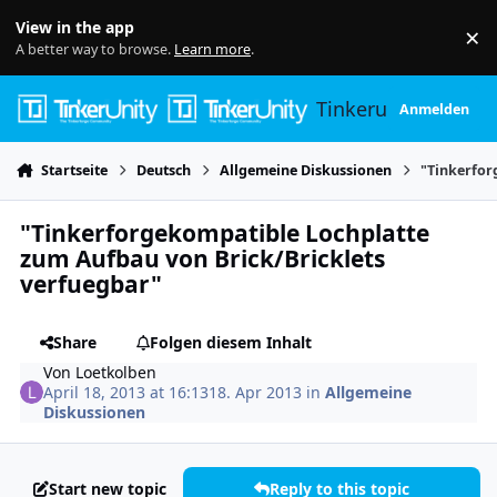
Skip to content
View in the app
×
Di
A better way to browse.
Learn more
.
Tinkerunity
Anmelden
Startseite
Deutsch
Allgemeine Diskussionen
"Tinkerfor
"Tinkerforgekompatible Lochplatte
zum Aufbau von Brick/Bricklets
verfuegbar"
Share
Folgen diesem Inhalt
Von
Loetkolben
April 18, 2013 at 16:13
18. Apr 2013
in
Allgemeine
Diskussionen
Start new topic
Reply to this topic