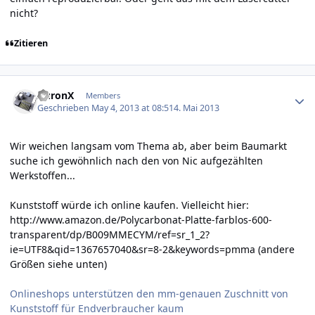
nicht?
Zitieren
Author stats
AuronX
Members
Geschrieben
May 4, 2013 at 08:51
4. Mai 2013
Wir weichen langsam vom Thema ab, aber beim Baumarkt
suche ich gewöhnlich nach den von Nic aufgezählten
Werkstoffen...
Kunststoff würde ich online kaufen. Vielleicht hier:
http://www.amazon.de/Polycarbonat-Platte-farblos-600-
transparent/dp/B009MMECYM/ref=sr_1_2?
ie=UTF8&qid=1367657040&sr=8-2&keywords=pmma
(andere
Größen siehe unten)
Onlineshops unterstützen den mm-genauen Zuschnitt von
Kunststoff für Endverbraucher kaum