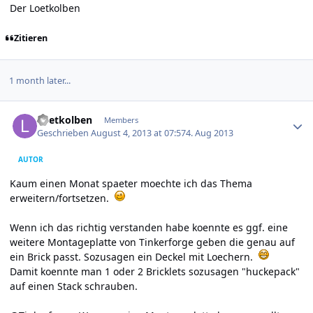
Der Loetkolben
Zitieren
1 month later...
Author stats
Loetkolben
Members
Geschrieben
August 4, 2013 at 07:57
4. Aug 2013
AUTOR
Kaum einen Monat spaeter moechte ich das Thema
erweitern/fortsetzen.
Wenn ich das richtig verstanden habe koennte es ggf. eine
weitere Montageplatte von Tinkerforge geben die genau auf
ein Brick passt. Sozusagen ein Deckel mit Loechern.
Damit koennte man 1 oder 2 Bricklets sozusagen "huckepack"
auf einen Stack schrauben.