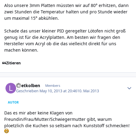
Also unsere 3mm Platten müssten wir auf 80° erhitzen, dann
zwei Stunden die Temperatur halten und pro Stunde wieder
um maximal 15° abkühlen.
Schade das unser kleiner PID geregelter Lötofen nicht groß
genug ist für die Acrylplatten. Am besten wir fragen den
Hersteller vom Acryl ob die das vielleicht direkt für uns
machen können.
Zitieren
Author stats
Loetkolben
Members
Geschrieben
May 10, 2013 at 20:46
10. Mai 2013
AUTOR
Das es mir aber keine Klagen von
Freundin/Frau/Mutter/Schwiegermutter gibt, warum
ploetzlich die Kuchen so seltsam nach Kunststoff schmecken!