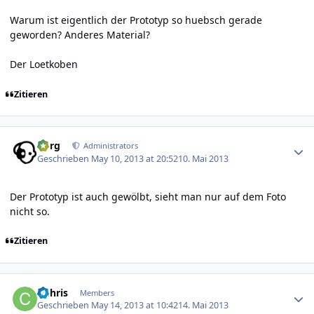
Warum ist eigentlich der Prototyp so huebsch gerade
geworden? Anderes Material?
Der Loetkoben
Zitieren
Author stats
borg
Administrators
Geschrieben
May 10, 2013 at 20:52
10. Mai 2013
Der Prototyp ist auch gewölbt, sieht man nur auf dem Foto
nicht so.
Zitieren
Author stats
CChris
Members
Geschrieben
May 14, 2013 at 10:42
14. Mai 2013