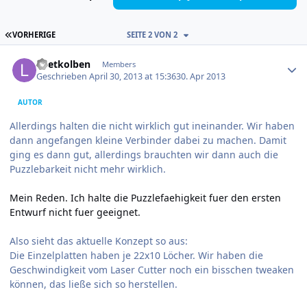
ERSTE SEITE
VORHERIGE
SEITE 2 VON 2
Author stats
Loetkolben
Members
Geschrieben
April 30, 2013 at 15:36
30. Apr 2013
AUTOR
Allerdings halten die nicht wirklich gut ineinander. Wir haben
dann angefangen kleine Verbinder dabei zu machen. Damit
ging es dann gut, allerdings brauchten wir dann auch die
Puzzlebarkeit nicht mehr wirklich.
Mein Reden.
Ich halte die Puzzlefaehigkeit fuer den ersten
Entwurf nicht fuer geeignet.
Also sieht das aktuelle Konzept so aus:
Die Einzelplatten haben je 22x10 Löcher. Wir haben die
Geschwindigkeit vom Laser Cutter noch ein bisschen tweaken
können, das ließe sich so herstellen.