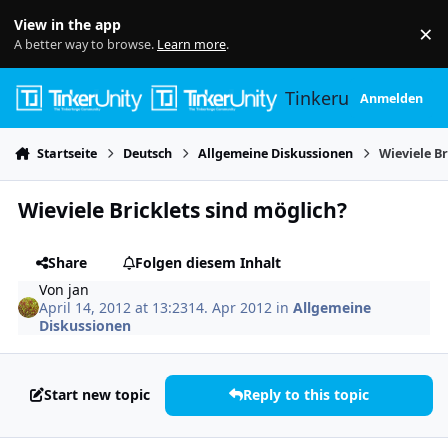
Skip to content
View in the app
×
Di
A better way to browse.
Learn more
.
Tinkerunity
Anmelden
Startseite
Deutsch
Allgemeine Diskussionen
Wieviele Br
Wieviele Bricklets sind möglich?
Share
Folgen diesem Inhalt
Von
jan
April 14, 2012 at 13:23
14. Apr 2012
in
Allgemeine
Diskussionen
Start new topic
Reply to this topic
Author stats