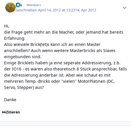
jan
Members
Geschrieben
April 14, 2012 at 13:23
14. Apr 2012
Hi,
die Frage geht mehr an die Macher, oder jemand hat bereits
Erfahrung.
Also wieviele Brick(let)s kann ich an einen Master
anschließen? Auch wenn weitere Masterbricks als Slaves
eingebunden sind.
Einige Bricklets haben ja eine seperate Addressierung, z.b.
der IO16 - es wären also theoretisch 8 Stück ansprechbar, falls
die Adressierung änderbar ist. Aber wie schaut es mit
mehreren Temp.-Bricks oder "vielen" MotorPlatinen (DC,
Servo, Stepper) aus?
Danke
Zitieren
Author stats