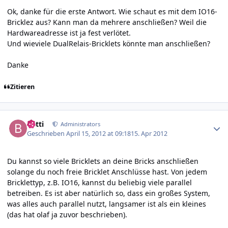
Ok, danke für die erste Antwort. Wie schaut es mit dem IO16-
Bricklez aus? Kann man da mehrere anschließen? Weil die
Hardwareadresse ist ja fest verlötet.
Und wieviele DualRelais-Bricklets könnte man anschließen?
Danke
Zitieren
Author stats
batti
Administrators
Geschrieben
April 15, 2012 at 09:18
15. Apr 2012
Du kannst so viele Bricklets an deine Bricks anschließen
solange du noch freie Bricklet Anschlüsse hast. Von jedem
Bricklettyp, z.B. IO16, kannst du beliebig viele parallel
betreiben. Es ist aber natürlich so, dass ein großes System,
was alles auch parallel nutzt, langsamer ist als ein kleines
(das hat olaf ja zuvor beschrieben).