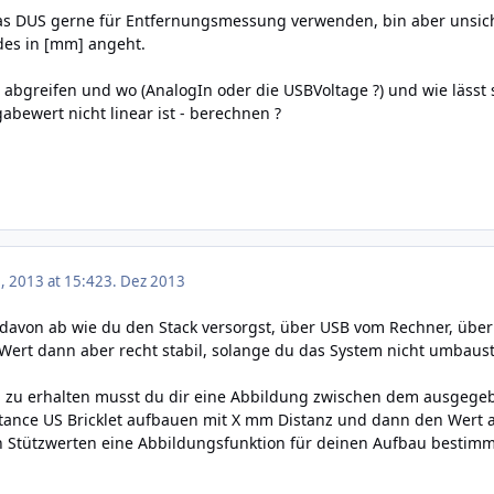
das DUS gerne für Entfernungsmessung verwenden, bin aber unsich
des in [mm] angeht.
bgreifen und wo (AnalogIn oder die USBVoltage ?) und wie lässt 
bewert nicht linear ist - berechnen ?
 2013 at 15:42
3. Dez 2013
davon ab wie du den Stack versorgst, über USB vom Rechner, über
 Wert dann aber recht stabil, solange du das System nicht umbaust
 zu erhalten musst du dir eine Abbildung zwischen dem ausgegeb
istance US Bricklet aufbauen mit X mm Distanz und dann den Wert a
n Stützwerten eine Abbildungsfunktion für deinen Aufbau bestim