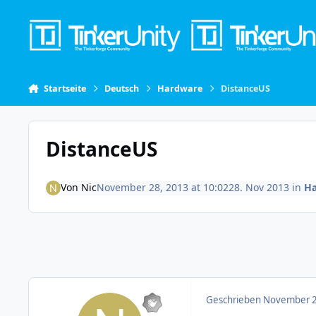
Skip to content
Startseite
Deutsch
Hardware
DistanceUS
DistanceUS
Von
Nic
November 28, 2013 at 10:02
28. Nov 2013
in
Ha
Geschrieben
November 2