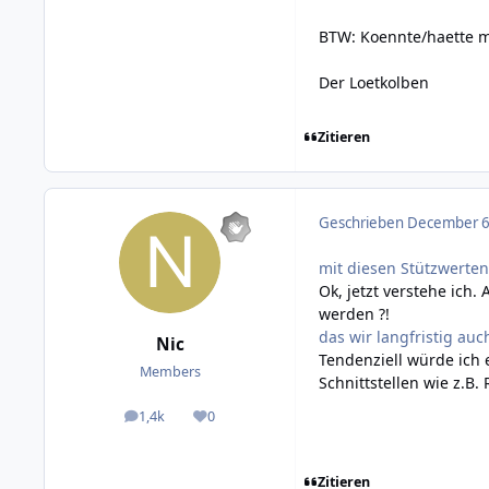
BTW: Koennte/haette m
Der Loetkolben
Zitieren
Geschrieben
December 6,
mit diesen Stützwerte
Ok, jetzt verstehe ich
werden ?!
das wir langfristig au
Nic
Tendenziell würde ich 
Members
Schnittstellen wie z.B
1,4k
0
posts
Reputation
Zitieren