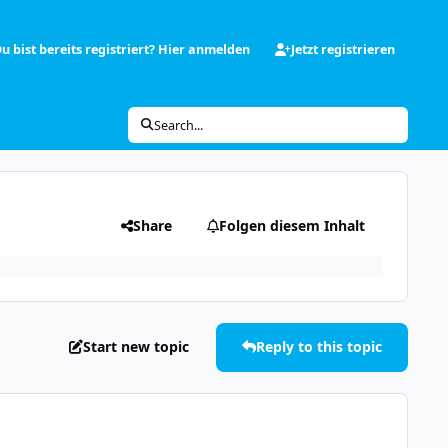
u bist bereits registriert? Hier anmelden
Jetzt registrieren
Search...
Share
Folgen diesem Inhalt
Start new topic
Reply to this topic