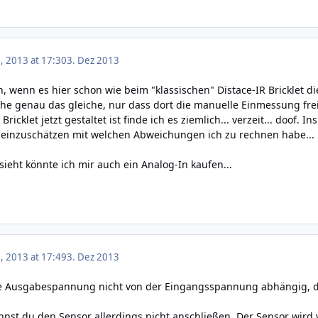
 2013 at 17:30
3. Dez 2013
n, wenn es hier schon wie beim "klassischen" Distace-IR Bricklet d
ehe genau das gleiche, nur dass dort die manuelle Einmessung freiw
Bricklet jetzt gestaltet ist finde ich es ziemlich... verzeit... doof
einzuschätzen mit welchen Abweichungen ich zu rechnen habe... 
ssieht könnte ich mir auch ein Analog-In kaufen...
 2013 at 17:49
3. Dez 2013
die Ausgabespannung nicht von der Eingangsspannung abhängig, da
nnst du den Sensor allerdings nicht anschließen. Der Sensor wird 