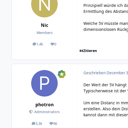
Prinzipiell würde ich 
Ermittlung des Abstan
Welche 5V müsste man a
Nic
dimensionslosen Rückga
Members
1,4k
0
posts
Reputation
Zitieren
Geschrieben
December 3,
Der Wert der 5V hängt 
Typischerweise ist der
Um eine Distanz in mm
photron
erstellen. Also dein D
Administrators
kannst dann mit diese
3,3k
96
posts
Reputation