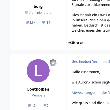
Signale zurückkommen (
borg
Administrators
Dies ist halt ein Low-C
in unsere Idee einen g
3,8k
134
posts
Reputation
haben. Dadurch ist das
welches eines der teur
Zitieren
Geschrieben
December 3,
Hallo zusammen,
wie AuronX schon sagt
Loetkolben
Abweichungen in der 
Members
Wie gross sind die? So
1,2k
0
posts
Reputation