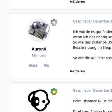
Zitieren
Geschrieben
December 3,
Ich würde es gut finde
wenn ich das richtig s
So wie das Distance-US 
Beschreibung im Shop 
AuronX
Members
So wie die API jetzt au
888
0
posts
Reputation
Zitieren
Geschrieben
December 3,
Beim Distance IR ist 
Direkt am Analog In ka