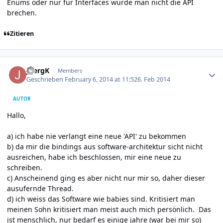
Enums oder nur für Interfaces würde man nicht die API
brechen.
Zitieren
Author stats
JoergK
Members
Geschrieben
February 6, 2014 at 11:52
6. Feb 2014
AUTOR
Hallo,
a) ich habe nie verlangt eine neue 'API' zu bekommen
b) da mir die bindings aus software-architektur sicht nicht
ausreichen, habe ich beschlossen, mir eine neue zu
schreiben.
c) Anscheinend ging es aber nicht nur mir so, daher dieser
ausufernde Thread.
d) ich weiss das Software wie babies sind. Kritisiert man
meinen Sohn kritisiert man meist auch mich persönlich. Das
ist menschlich, nur bedarf es einige jahre (war bei mir so)