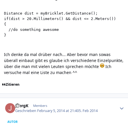
Distance dist = myBricklet.GetDistance();

if(dist > 20.Millimeters() && dist <= 2.Meters())

{

  //do something awesome

}
Ich denke da mal drüber nach... Aber bevor man sowas
überall einbaut gibt es glaube ich verschiedene Einzelpunkte,
über die man mit vielen Leuten sprechen möchte
Ich
versuche mal eine Liste zu machen ^^
Zitieren
Author stats
JoergK
Members
Geschrieben
February 5, 2014 at 21:40
5. Feb 2014
AUTOR