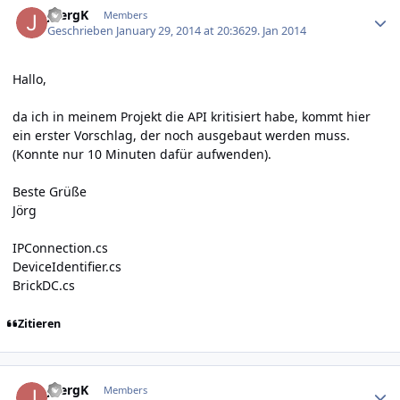
JoergK
Members
Geschrieben
January 29, 2014 at 20:36
29. Jan 2014
Hallo,
da ich in meinem Projekt die API kritisiert habe, kommt hier
ein erster Vorschlag, der noch ausgebaut werden muss.
(Konnte nur 10 Minuten dafür aufwenden).
Beste Grüße
Jörg
IPConnection.cs
DeviceIdentifier.cs
BrickDC.cs
Zitieren
Author stats
JoergK
Members