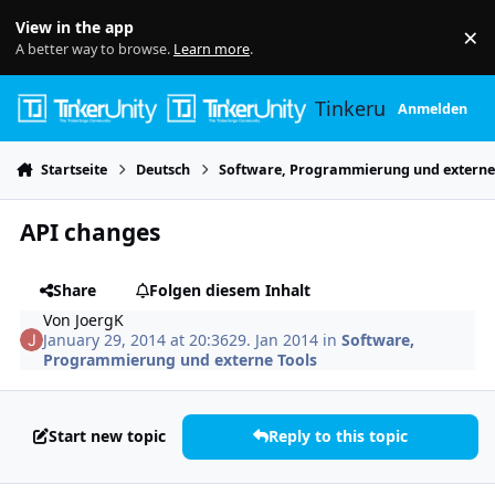
Skip to content
View in the app
×
Di
A better way to browse.
Learn more
.
Tinkerunity
Anmelden
Startseite
Deutsch
Software, Programmierung und externe
API changes
Share
Folgen diesem Inhalt
Von
JoergK
January 29, 2014 at 20:36
29. Jan 2014
in
Software,
Programmierung und externe Tools
Start new topic
Reply to this topic
Author stats