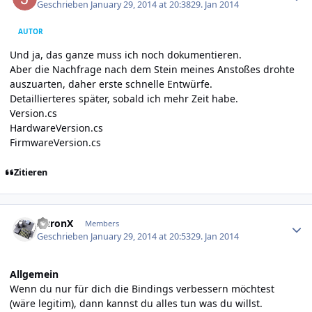
Geschrieben
January 29, 2014 at 20:38
29. Jan 2014
AUTOR
Und ja, das ganze muss ich noch dokumentieren.
Aber die Nachfrage nach dem Stein meines Anstoßes drohte
auszuarten, daher erste schnelle Entwürfe.
Detaillierteres später, sobald ich mehr Zeit habe.
Version.cs
HardwareVersion.cs
FirmwareVersion.cs
Zitieren
Author stats
AuronX
Members
Geschrieben
January 29, 2014 at 20:53
29. Jan 2014
Allgemein
Wenn du nur für dich die Bindings verbessern möchtest
(wäre legitim), dann kannst du alles tun was du willst.