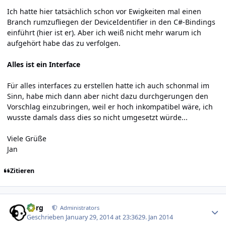
Ich hatte hier tatsächlich schon vor Ewigkeiten mal einen
Branch rumzufliegen der DeviceIdentifier in den C#-Bindings
einführt (
hier ist er
). Aber ich weiß nicht mehr warum ich
aufgehört habe das zu verfolgen.
Alles ist ein Interface
Für alles interfaces zu erstellen hatte ich auch schonmal im
Sinn, habe mich dann aber nicht dazu durchgerungen den
Vorschlag einzubringen, weil er hoch inkompatibel wäre, ich
wusste damals dass dies so nicht umgesetzt würde...
Viele Grüße
Jan
Zitieren
Author stats
borg
Administrators
Geschrieben
January 29, 2014 at 23:36
29. Jan 2014