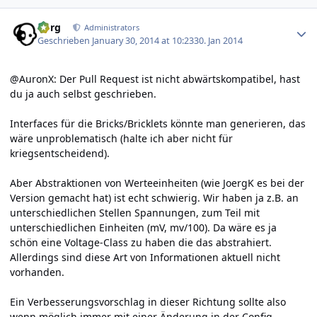
Author stats
borg
Administrators
Geschrieben
January 30, 2014 at 10:23
30. Jan 2014
@AuronX: Der Pull Request ist nicht abwärtskompatibel, hast
du ja auch selbst geschrieben.
Interfaces für die Bricks/Bricklets könnte man generieren, das
wäre unproblematisch (halte ich aber nicht für
kriegsentscheidend).
Aber Abstraktionen von Werteeinheiten (wie JoergK es bei der
Version gemacht hat) ist echt schwierig. Wir haben ja z.B. an
unterschiedlichen Stellen Spannungen, zum Teil mit
unterschiedlichen Einheiten (mV, mv/100). Da wäre es ja
schön eine Voltage-Class zu haben die das abstrahiert.
Allerdings sind diese Art von Informationen aktuell nicht
vorhanden.
Ein Verbesserungsvorschlag in dieser Richtung sollte also
wenn möglich immer mit einer Änderung in der Config