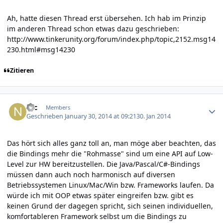
Ah, hatte diesen Thread erst übersehen. Ich hab im Prinzip
im anderen Thread schon etwas dazu geschrieben:
http://www.tinkerunity.org/forum/index.php/topic,2152.msg14
230.html#msg14230
Zitieren
Author stats
Nic
Members
Geschrieben
January 30, 2014 at 09:21
30. Jan 2014
Das hört sich alles ganz toll an, man möge aber beachten, das
die Bindings mehr die "Rohmasse" sind um eine API auf Low-
Level zur HW bereitzustellen. Die Java/Pascal/C#-Bindings
müssen dann auch noch harmonisch auf diversen
Betriebssystemen Linux/Mac/Win bzw. Frameworks laufen. Da
würde ich mit OOP etwas später eingreifen bzw. gibt es
keinen Grund der dagegen spricht, sich seinen individuellen,
komfortableren Framework selbst um die Bindings zu