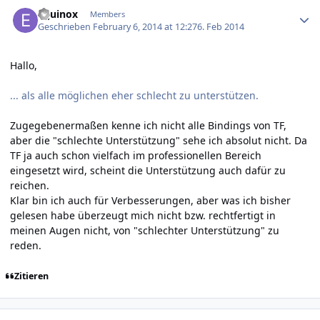
Author stats
Equinox
Members
Geschrieben
February 6, 2014 at 12:27
6. Feb 2014
Hallo,
... als alle möglichen eher schlecht zu unterstützen.
Zugegebenermaßen kenne ich nicht alle Bindings von TF,
aber die "schlechte Unterstützung" sehe ich absolut nicht. Da
TF ja auch schon vielfach im professionellen Bereich
eingesetzt wird, scheint die Unterstützung auch dafür zu
reichen.
Klar bin ich auch für Verbesserungen, aber was ich bisher
gelesen habe überzeugt mich nicht bzw. rechtfertigt in
meinen Augen nicht, von "schlechter Unterstützung" zu
reden.
Zitieren
Author stats