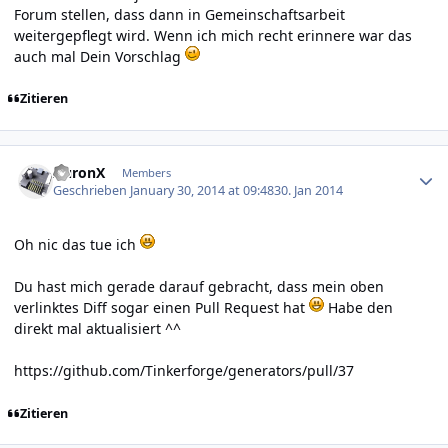
Forum stellen, dass dann in Gemeinschaftsarbeit
weitergepflegt wird. Wenn ich mich recht erinnere war das
auch mal Dein Vorschlag
Zitieren
Author stats
AuronX
Members
Geschrieben
January 30, 2014 at 09:48
30. Jan 2014
Oh nic das tue ich
Du hast mich gerade darauf gebracht, dass mein oben
verlinktes Diff sogar einen Pull Request hat
Habe den
direkt mal aktualisiert ^^
https://github.com/Tinkerforge/generators/pull/37
Zitieren