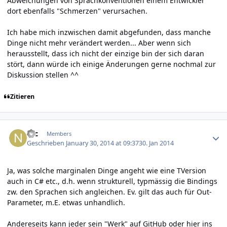
Abweichungen von Sprachkonventionen einem Entwickler
dort ebenfalls "Schmerzen" verursachen.
Ich habe mich inzwischen damit abgefunden, dass manche
Dinge nicht mehr verändert werden... Aber wenn sich
herausstellt, dass ich nicht der einzige bin der sich daran
stört, dann würde ich einige Änderungen gerne nochmal zur
Diskussion stellen ^^
Zitieren
Author stats
Nic
Members
Geschrieben
January 30, 2014 at 09:37
30. Jan 2014
Ja, was solche marginalen Dinge angeht wie eine TVersion
auch in C# etc., d.h. wenn strukturell, typmässig die Bindings
zw. den Sprachen sich angleichen. Ev. gilt das auch für Out-
Parameter, m.E. etwas unhandlich.
Andereseits kann jeder sein "Werk" auf GitHub oder hier ins