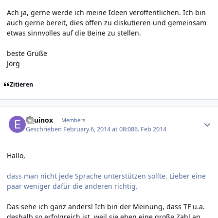
Ach ja, gerne werde ich meine Ideen veröffentlichen. Ich bin
auch gerne bereit, dies offen zu diskutieren und gemeinsam
etwas sinnvolles auf die Beine zu stellen.
beste Grüße
Jörg
Zitieren
Author stats
Equinox
Members
Geschrieben
February 6, 2014 at 08:08
6. Feb 2014
Hallo,
dass man nicht jede Sprache unterstützen sollte. Lieber eine
paar weniger dafür die anderen richtig.
Das sehe ich ganz anders! Ich bin der Meinung, dass TF u.a.
deshalb so erfolgreich ist, weil sie eben eine große Zahl an